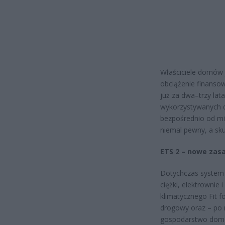
Właściciele domów 
obciążenie finanso
już za dwa–trzy lat
wykorzystywanych d
bezpośrednio od mie
niemal pewny, a sk
ETS 2 – nowe zas
Dotychczas system 
ciężki, elektrownie
klimatycznego Fit f
drogowy oraz – po r
gospodarstwo domo