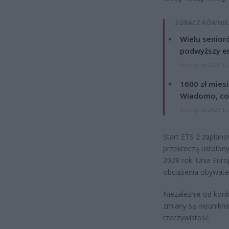
ZOBACZ RÓWNIE
Wielu senior
podwyższy e
4 sierpnia 2026 12
1600 zł mies
Wiadomo, co
4 sierpnia 2026 12
Start ETS 2 zaplano
przekroczą ustalony
2028 rok. Unia Euro
obciążenia obywate
Niezależnie od konk
zmiany są nieunikn
rzeczywistość.