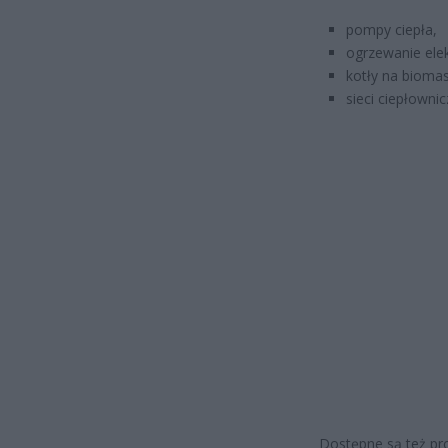
pompy ciepła,
ogrzewanie ele
kotły na bioma
sieci ciepłowni
Dostępne są też pro