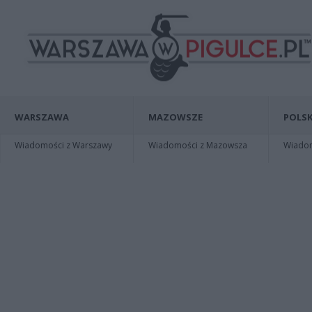
WARSZAWA
MAZOWSZE
POLSK
Wiadomości z Warszawy
Wiadomości z Mazowsza
Wiadomo