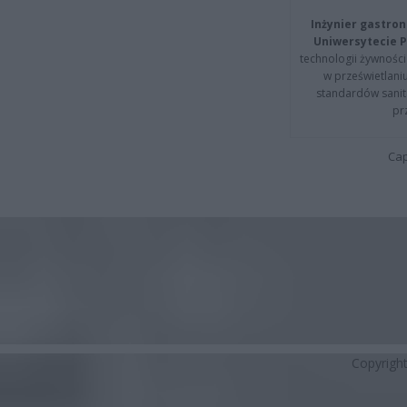
Inżynier gastron
Uniwersytecie P
technologii żywności 
w prześwietlani
standardów sanita
pr
Cap
Copyrigh