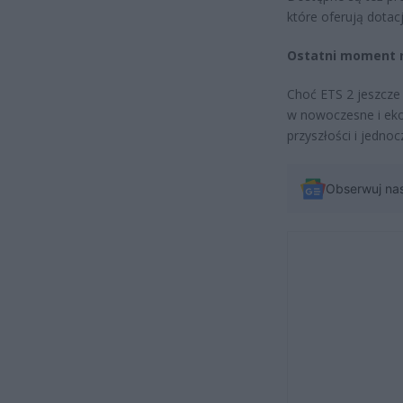
które oferują dota
Ostatni moment n
Choć ETS 2 jeszcze 
w nowoczesne i eko
przyszłości i jedno
Obserwuj na