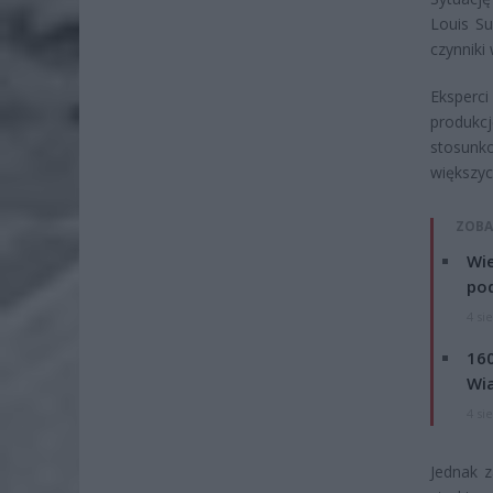
Louis S
czynniki
Eksperc
produkc
stosunko
większyc
ZOBA
Wie
po
4 si
160
Wi
4 si
Jednak z