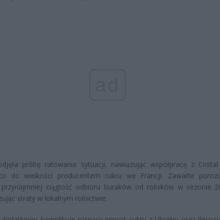
ad
djęła próbę ratowania sytuacji, nawiązując współpracę z Cristal
co do wielkości producentem cukru we Francji. Zawarte poroz
 przynajmniej ciągłość odbioru buraków od rolników w sezonie 2
zując straty w lokalnym rolnictwie.
 dodatkowo komplikuje rosnący import cukru z Ukrainy oraz decyzja