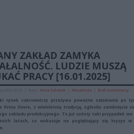
ANY ZAKŁAD ZAMYKA
IAŁALNOŚĆ. LUDZIE MUSZĄ
KAĆ PRACY [16.01.2025]
ia 2025 02:33
|
Autor:
Anna Szkutnik
|
Aktualności
|
Brak komentarzy
ski rynek cukrowniczy przeżywa poważne załamanie po ty
a firma Ouvre, z wieloletnią tradycją, ogłosiła zamknięcie 
ego zakładu produkcyjnego. To już szósty taki przypadek we 
tnich latach, co wskazuje na pogłębiający się kryzys w
e.