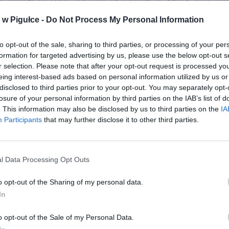
ał około 60 tysięcy ton cukru rocznie, padł ofiarą splotu niekorz
w Pigułce -
Do Not Process My Personal Information
ości. Problemy techniczne, które doprowadziły do wstrzymania pr
iec ubiegłego roku, okazały się być tylko wierzchołkiem góry lo
to opt-out of the sale, sharing to third parties, or processing of your per
szerszych wyzwań branżowych.
formation for targeted advertising by us, please use the below opt-out s
r selection. Please note that after your opt-out request is processed y
eing interest-based ads based on personal information utilized by us or
disclosed to third parties prior to your opt-out. You may separately opt-
losure of your personal information by third parties on the IAB’s list of
. This information may also be disclosed by us to third parties on the
IA
Participants
that may further disclose it to other third parties.
ad
l Data Processing Opt Outs
o opt-out of the Sharing of my personal data.
In
o opt-out of the Sale of my Personal Data.