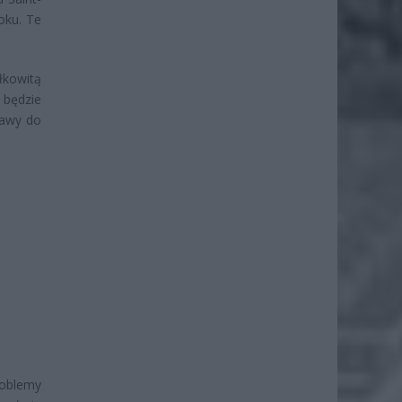
oku. Te
łkowitą
 będzie
tawy do
roblemy