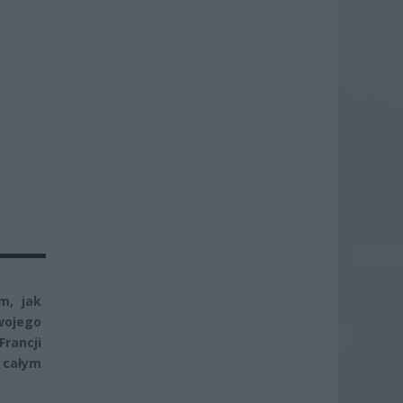
m, jak
swojego
Francji
 całym