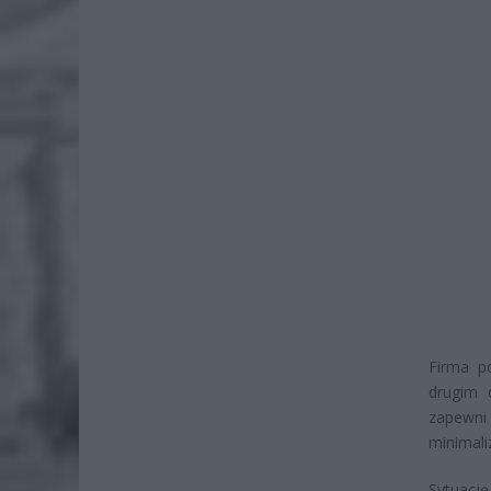
Firma po
drugim 
zapewni
minimali
Sytuację