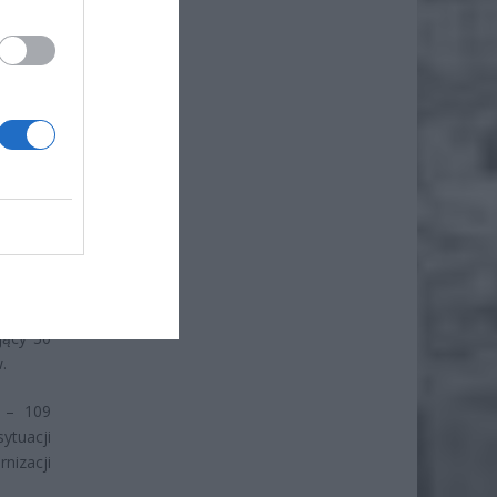
iero
ł.
rzystne
buraków
rowca.
jący 30
.
e – 109
ytuacji
nizacji