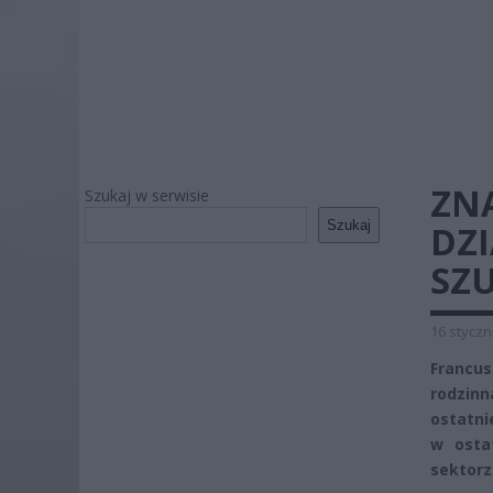
ZN
Szukaj w serwisie
Szukaj
DZ
SZU
16 styczn
Francu
rodzinn
ostatni
w osta
sektorz