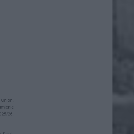
 Union,
umienie
025/26,
 Saint-