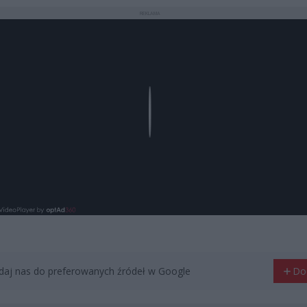
REKLAMA
Play
aj nas do preferowanych źródeł w Google
Do