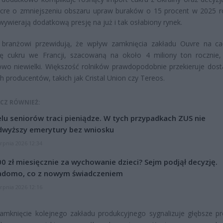
ucre o zmniejszeniu obszaru upraw buraków o 15 procent w 2025 r
 wywierają dodatkową presję na już i tak osłabiony rynek.
i branżowi przewidują, że wpływ zamknięcia zakładu Ouvre na ca
ję cukru we Francji, szacowaną na około 4 miliony ton rocznie,
wo niewielki. Większość rolników prawdopodobnie przekieruje dos
h producentów, takich jak Cristal Union czy Tereos.
CZ RÓWNIEŻ:
lu seniorów traci pieniądze. W tych przypadkach ZUS nie
dwyższy emerytury bez wniosku
erpnia 2026 12:34
0 zł miesięcznie za wychowanie dzieci? Sejm podjął decyzję.
adomo, co z nowym świadczeniem
erpnia 2026 12:16
amknięcie kolejnego zakładu produkcyjnego sygnalizuje głębsze p