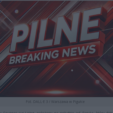
Fot. DALL·E 3 / Warszawa w Pigułce
w Souppes-sur-Loing, położony na południe od Paryża, który dot