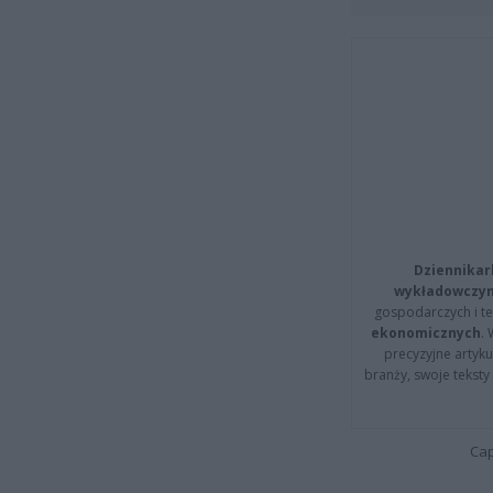
Dziennikar
wykładowczyn
gospodarczych i t
ekonomicznych
.
precyzyjne artyku
branży, swoje tekst
Cap