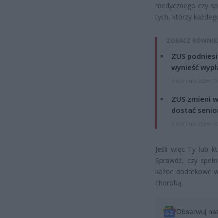
medycznego czy spe
tych, którzy każdeg
ZOBACZ RÓWNIE
ZUS podniesie
wynieść wypł
7 sierpnia 2026 19
ZUS zmieni w
dostać senio
7 sierpnia 2026 13
Jeśli więc Ty lub k
Sprawdź, czy spełn
każde dodatkowe ws
chorobą.
Obserwuj na