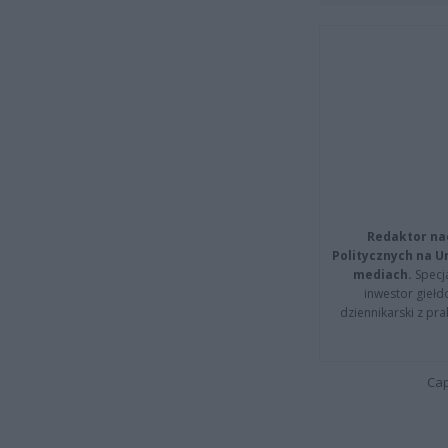
Redaktor na
Politycznych na 
mediach.
Specja
inwestor giełd
dziennikarski z pr
Cap