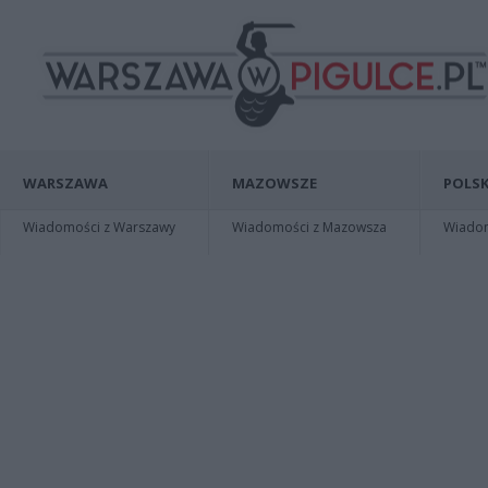
WARSZAWA
MAZOWSZE
POLSK
Wiadomości z Warszawy
Wiadomości z Mazowsza
Wiadomo