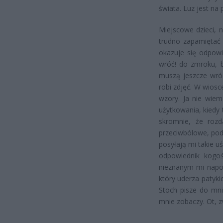
świata. Luz jest na 
Miejscowe dzieci, n
trudno zapamiętać 
okazuje się odpowi
wróć! do zmroku, bo
muszą jeszcze wró
robi zdjęć. W wiosc
wzory. Ja nie wiem
użytkowania, kiedy 
skromnie, że rozd
przeciwbólowe, pod
posyłają mi takie u
odpowiednik kogoś
nieznanym mi napoj
który uderza patyki
Stoch pisze do mni
mnie zobaczy. Ot, 