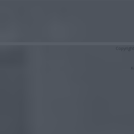
Copyrigh
K