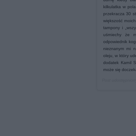
kilkulatka w pol
przekracza 30 st
większość moich
tampony i „wszy
uśmiechy że m
odpowiednik kog
nieznanym mi na
oleju, w który u
dodatek Kamil S
może się doczeka
Post udostępnion