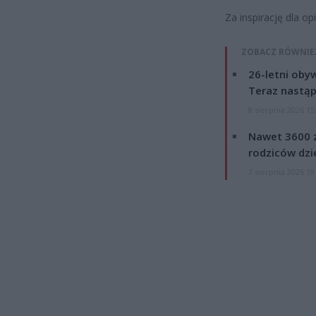
Za inspirację dla op
ZOBACZ RÓWNIE
26-letni obyw
Teraz nastąp
8 sierpnia 2026 15
Nawet 3600 z
rodziców dzie
7 sierpnia 2026 19