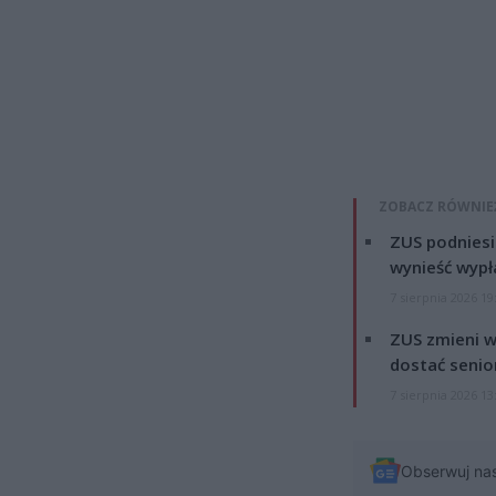
ZOBACZ RÓWNIE
ZUS podniesie
wynieść wypł
7 sierpnia 2026 19
ZUS zmieni w
dostać senio
7 sierpnia 2026 13
Obserwuj na