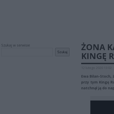
ŻONA K
Szukaj w serwisie
Szukaj
KINGĘ R
12 lutego 2020 13:02
Ewa Bilan-Stoch, 
przy tym Kingę
Ru
natchnął ją do na