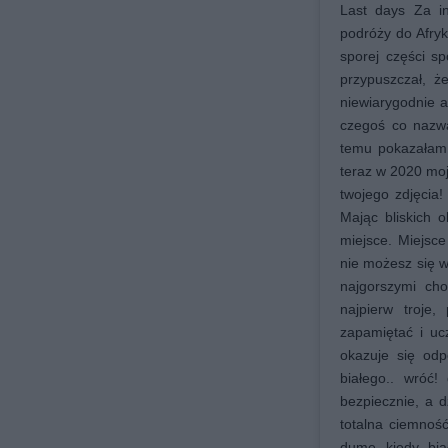
Last days Za in
podróży do Afryk
sporej części s
przypuszczał, 
niewiarygodnie a
czegoś co nazwa
temu pokazałam b
teraz w 2020 moj
twojego zdjęcia!
Mając bliskich 
miejsce. Miejsc
nie możesz się w
najgorszymi cho
najpierw troje,
zapamiętać i uc
okazuje się od
białego.. wróć!
bezpiecznie, a 
totalna ciemność
dumę kiedy bia