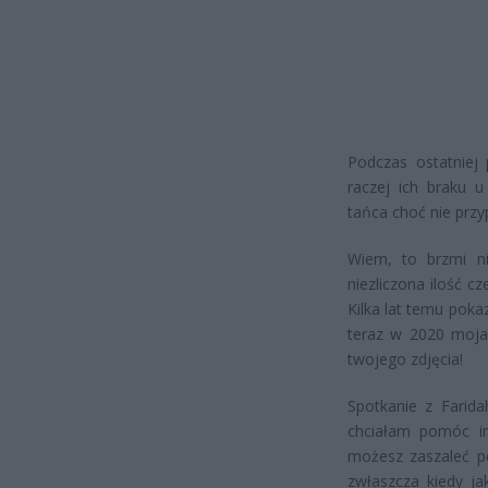
Podczas ostatniej
raczej ich braku u
tańca choć nie prz
Wiem, to brzmi ni
niezliczona ilość c
Kilka lat temu pokaz
teraz w 2020 moja 
twojego zdjęcia!
Spotkanie z Farida
chciałam pomóc im
możesz zaszaleć p
zwłaszcza kiedy ja