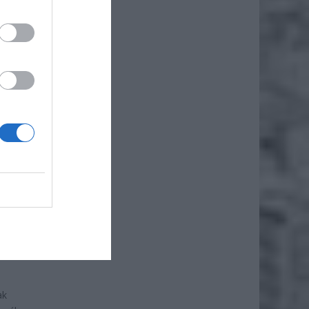
ok.
dzięki
ie
i
eśli
s. zł).
ak