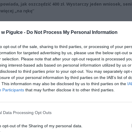
powiada, jak oszczędzić 400 zł. Wystarczy jeden wniosek, sen
 więcej „na rękę”
CZ RÓWNIEŻ:
w Pigułce -
Do Not Process My Personal Information
letni obywatel Ukrainy zaatakował zakonnicę i zerwał jej krzy
az nastąpił zwrot w sprawie
to opt-out of the sale, sharing to third parties, or processing of your per
erpnia 2026 15:40
formation for targeted advertising by us, please use the below opt-out s
r selection. Please note that after your opt-out request is processed y
et 3600 zł miesięcznie zamiast 800+. Nowa propozycja dla
eing interest-based ads based on personal information utilized by us or
ziców dzieci do 3. roku życia
disclosed to third parties prior to your opt-out. You may separately opt-
erpnia 2026 19:29
losure of your personal information by third parties on the IAB’s list of
. This information may also be disclosed by us to third parties on the
IA
Participants
that may further disclose it to other third parties.
l Data Processing Opt Outs
o opt-out of the Sharing of my personal data.
ad