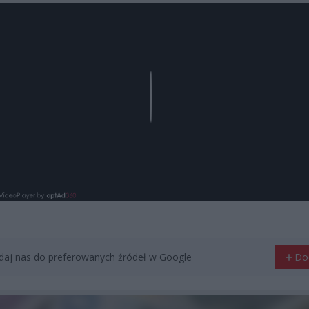
Play
aj nas do preferowanych źródeł w Google
Do