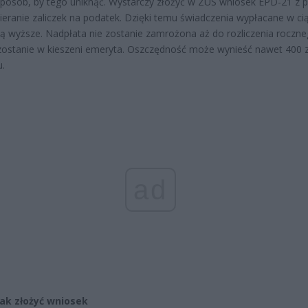
 sposób, by tego uniknąć. Wystarczy złożyć w ZUS wniosek EPD-21 z 
ieranie zaliczek na podatek. Dzięki temu świadczenia wypłacane w ci
ą wyższe. Nadpłata nie zostanie zamrożona aż do rozliczenia roczne
zostanie w kieszeni emeryta. Oszczędność może wynieść nawet 400 
u.
ad
jak złożyć wniosek