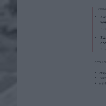
ZOBA
ZUS
wyn
7 si
ZUS
dos
7 si
Formular
bezp
list
elek