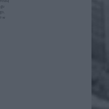
prośbą
ągu
go,
zł w