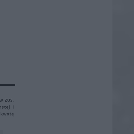
 w ZUS.
stej i
 kwotę