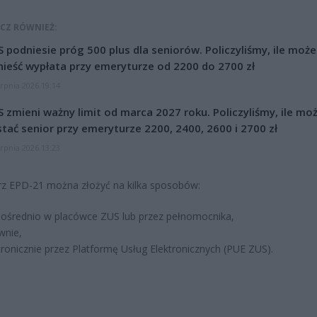
CZ RÓWNIEŻ:
 podniesie próg 500 plus dla seniorów. Policzyliśmy, ile może
ieść wypłata przy emeryturze od 2200 do 2700 zł
erpnia 2026 19:14
 zmieni ważny limit od marca 2027 roku. Policzyliśmy, ile mo
tać senior przy emeryturze 2200, 2400, 2600 i 2700 zł
erpnia 2026 13:23
z EPD-21 można złożyć na kilka sposobów:
ośrednio w placówce ZUS lub przez pełnomocnika,
ownie,
tronicznie przez Platformę Usług Elektronicznych (PUE ZUS).