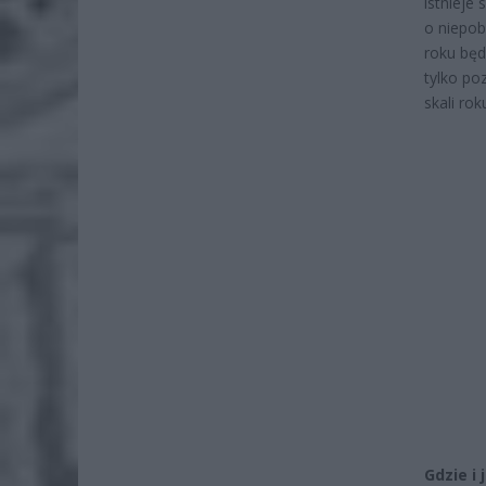
istnieje
o niepob
roku będ
tylko po
skali rok
Gdzie i 