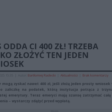
 ODDA CI 400 ZŁ! TRZEBA
KO ZŁOŻYĆ TEN JEDEN
IOSEK
2025 15:35
|
Autor:
Bartłomiej Radecki
|
Aktualności
|
Brak komentarzy
y mogą zyskać nawet 400 zł, jeśli złożą jeden prosty wniosek
o zaliczkę na podatek, którą instytucja potrąca z trzyna
stej emerytury. Teraz emeryci mają szansę zatrzymać całą
enia – wystarczy zdążyć przed wypłatą.
REKLAMA