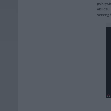
pokryci
obliczu
szczegó