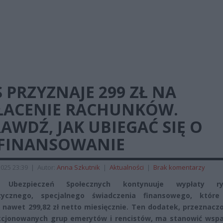
 PRZYZNAJE 299 ZŁ NA
ŁACENIE RACHUNKÓW.
AWDŹ, JAK UBIEGAĆ SIĘ O
FINANSOWANIE
025 23:39
|
Autor:
Anna Szkutnik
|
Aktualności
|
Brak komentarzy
d Ubezpieczeń Społecznych kontynuuje wypłaty ryc
tycznego, specjalnego świadczenia finansowego, któr
 nawet 299,82 zł netto miesięcznie. Ten dodatek, przeznacz
cjonowanych grup emerytów i rencistów, ma stanowić wspa