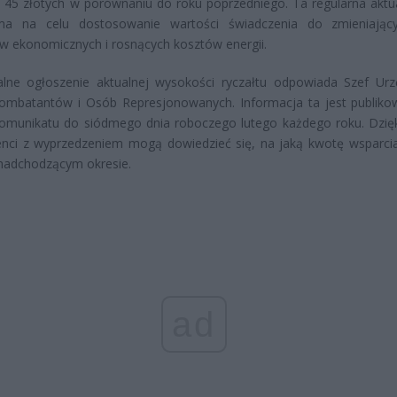
 45 złotych w porównaniu do roku poprzedniego. Ta regularna aktua
a na celu dostosowanie wartości świadczenia do zmieniający
 ekonomicznych i rosnących kosztów energii.
jalne ogłoszenie aktualnej wysokości ryczałtu odpowiada Szef Ur
ombatantów i Osób Represjonowanych. Informacja ta jest publik
komunikatu do siódmego dnia roboczego lutego każdego roku. Dzię
jenci z wyprzedzeniem mogą dowiedzieć się, na jaką kwotę wsparc
 nadchodzącym okresie.
ad