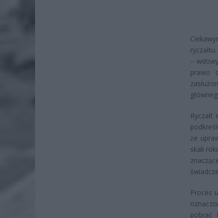
Ciekawy
ryczałtu
– wdowy
prawo d
zasłużo
głównego
Ryczałt 
podkreśl
że upra
skali ro
znacząc
świadcz
Proces u
oznaczo
pobrać 