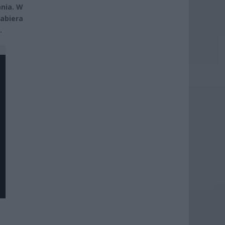
ania. W
abiera
.