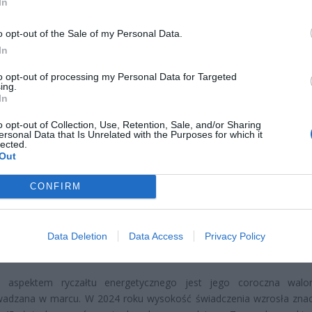
In
o opt-out of the Sale of my Personal Data.
In
to opt-out of processing my Personal Data for Targeted
ing.
In
o opt-out of Collection, Use, Retention, Sale, and/or Sharing
CZ RÓWNIEŻ:
ersonal Data that Is Unrelated with the Purposes for which it
lected.
l przecenił hit do kuchni. Air fryer tańszy aż o 150 zł, a to dop
Out
czątek
erpnia 2026 16:06
CONFIRM
niądze dla milionów polskich rodzin. ZUS wypłacił już 173 mln z
oski wciąż można składać
Data Deletion
Data Access
Privacy Policy
erpnia 2026 12:56
m aspektem ryczałtu energetycznego jest jego coroczna walor
wadzana w marcu. W 2024 roku wysokość świadczenia wzrosła zna