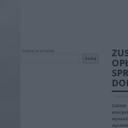
ZUS
Szukaj w serwisie
Szukaj
OP
SPR
DO
1 marca 2
Zakła
energe
wynosić
wyselek