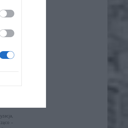
iero
ł.
yzacja,
cząco –