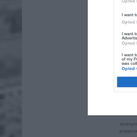
Opted 
I want t
Opted 
I want 
Advertis
Opted 
I want t
ZOBA
of my P
was col
Lid
Opted 
po
4 si
Pie
Wni
4 si
Istotny
przepro