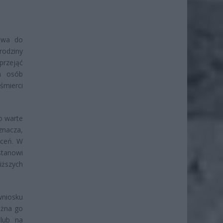
rawa do
rodziny
przejąć
in osób
śmierci
o warte
znacza,
ąceń. W
stanowi
ższych
wniosku
ożna go
lub na