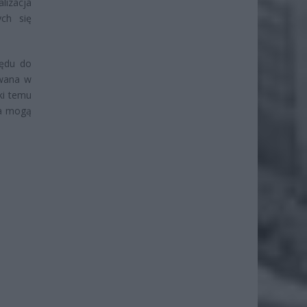
lizacja
ch się
zędu do
owana w
ki temu
ia mogą