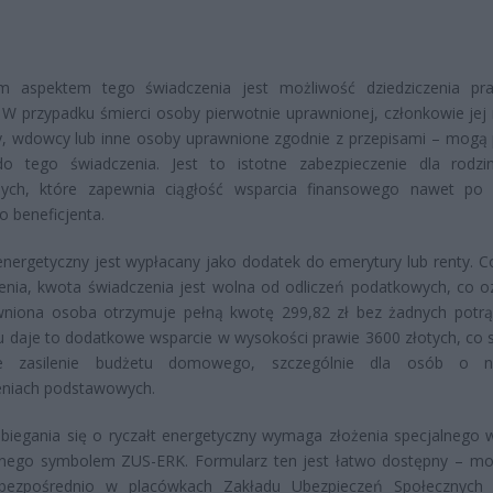
m aspektem tego świadczenia jest możliwość dziedziczenia p
. W przypadku śmierci osoby pierwotnie uprawnionej, członkowie jej 
, wdowcy lub inne osoby uprawnione zgodnie z przepisami – mogą 
o tego świadczenia. Jest to istotne zabezpieczenie dla rodz
nych, które zapewnia ciągłość wsparcia finansowego nawet po 
 beneficjenta.
energetyczny jest wypłacany jako dodatek do emerytury lub renty. C
enia, kwota świadczenia jest wolna od odliczeń podatkowych, co o
wniona osoba otrzymuje pełną kwotę 299,82 zł bez żadnych potr
ku daje to dodatkowe wsparcie w wysokości prawie 3600 złotych, co 
e zasilenie budżetu domowego, szczególnie dla osób o ni
eniach podstawowych.
biegania się o ryczałt energetyczny wymaga złożenia specjalnego 
nego symbolem ZUS-ERK. Formularz ten jest łatwo dostępny – m
bezpośrednio w placówkach Zakładu Ubezpieczeń Społecznych 