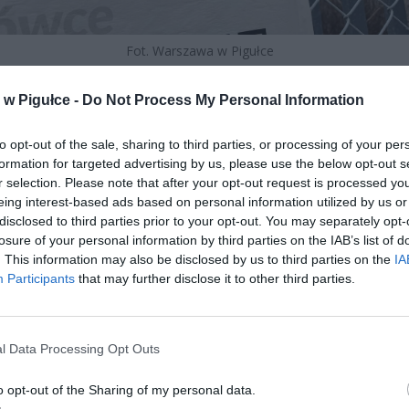
Fot. Warszawa w Pigułce
 energetyczny nie jest powszechnym świadczeniem dostępn
w Pigułce -
Do Not Process My Personal Information
ich emerytów. Przysługuje on ściśle określonym grupom benefic
o tego dodatku mają przede wszystkim kombatanci oraz osoby
to opt-out of the sale, sharing to third parties, or processing of your per
 działały na rzecz niepodległości Polski lub były ofiarami represji w
formation for targeted advertising by us, please use the below opt-out s
suwerenność kraju. Dodatkowo, świadczenie to przysługuje żołn
r selection. Please note that after your opt-out request is processed y
 zostali przymusowo skierowani do pracy w kopalniach 
eing interest-based ads based on personal information utilized by us or
iołomach, zakładach wydobywających rudy uranu czy batal
disclosed to third parties prior to your opt-out. You may separately opt-
ych podczas odbywania zastępczej służby wojskowej.
losure of your personal information by third parties on the IAB’s list of
. This information may also be disclosed by us to third parties on the
IA
Participants
that may further disclose it to other third parties.
l Data Processing Opt Outs
o opt-out of the Sharing of my personal data.
ad