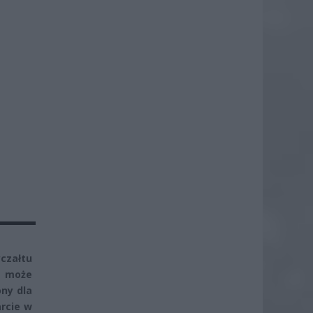
załtu
e może
ony dla
rcie w