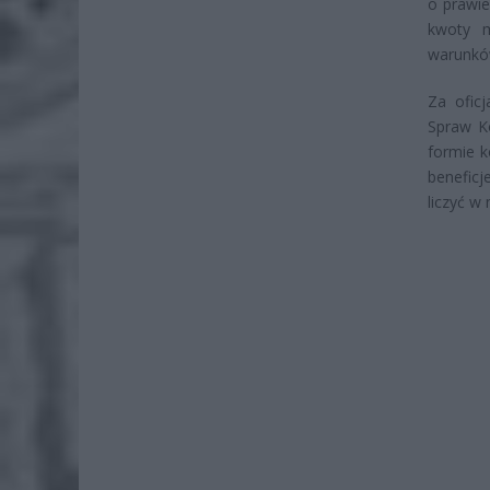
o prawie
kwoty m
warunków
Za ofic
Spraw K
formie 
benefic
liczyć w