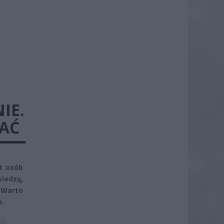
IE.
TAĆ
t osób
iedzą,
 Warto
e.