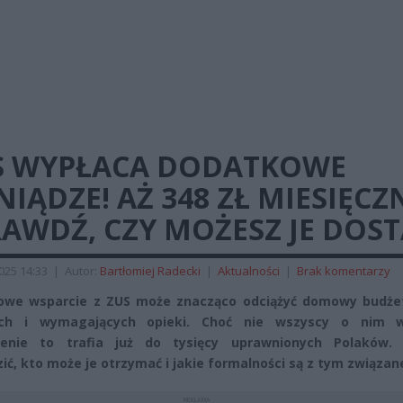
S WYPŁACA DODATKOWE
NIĄDZE! AŻ 348 ZŁ MIESIĘCZN
AWDŹ, CZY MOŻESZ JE DOS
2025 14:33
|
Autor:
Bartłomiej Radecki
|
Aktualności
|
Brak komentarzy
owe wsparcie z ZUS może znacząco odciążyć domowy budże
ych i wymagających opieki. Choć nie wszyscy o nim w
zenie to trafia już do tysięcy uprawnionych Polaków.
ić, kto może je otrzymać i jakie formalności są z tym związan
REKLAMA