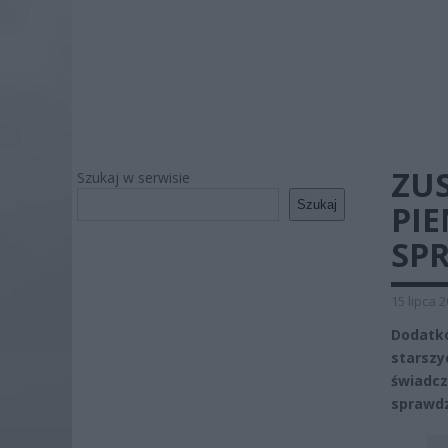
ZU
Szukaj w serwisie
Szukaj
PIE
SPR
15 lipca 
Dodatk
starsz
świadc
sprawdz