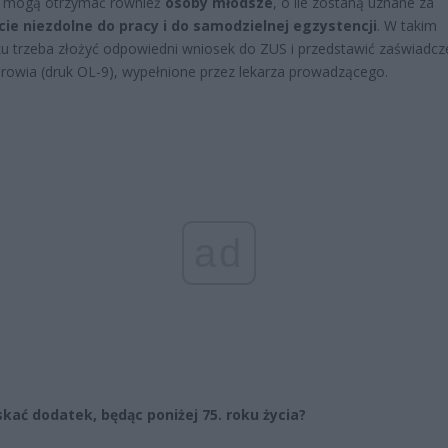
 mogą otrzymać również
osoby młodsze
, o ile zostaną uznane za
cie niezdolne do pracy i do samodzielnej egzystencji
. W takim
u trzeba złożyć odpowiedni wniosek do ZUS i przedstawić zaświadcz
drowia (druk OL-9), wypełnione przez lekarza prowadzącego.
ad
skać dodatek, będąc poniżej 75. roku życia?