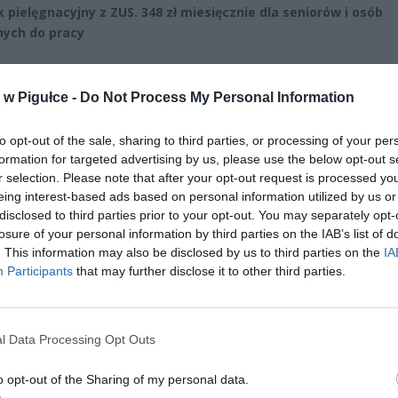
 pielęgnacyjny z ZUS. 348 zł miesięcznie dla seniorów i osób
nych do pracy
CZ RÓWNIEŻ:
w Pigułce -
Do Not Process My Personal Information
l przecenił hit do kuchni. Air fryer tańszy aż o 150 zł, a to dop
czątek
to opt-out of the sale, sharing to third parties, or processing of your per
erpnia 2026 16:06
formation for targeted advertising by us, please use the below opt-out s
r selection. Please note that after your opt-out request is processed y
niądze dla milionów polskich rodzin. ZUS wypłacił już 173 mln z
eing interest-based ads based on personal information utilized by us or
oski wciąż można składać
disclosed to third parties prior to your opt-out. You may separately opt-
erpnia 2026 12:56
losure of your personal information by third parties on the IAB’s list of
. This information may also be disclosed by us to third parties on the
IA
Participants
that may further disclose it to other third parties.
l Data Processing Opt Outs
o opt-out of the Sharing of my personal data.
ad