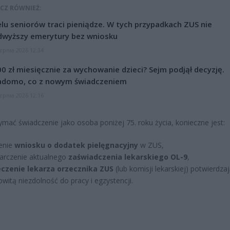
CZ RÓWNIEŻ:
lu seniorów traci pieniądze. W tych przypadkach ZUS nie
dwyższy emerytury bez wniosku
erpnia 2026 12:34
0 zł miesięcznie za wychowanie dzieci? Sejm podjął decyzję.
adomo, co z nowym świadczeniem
erpnia 2026 12:16
ymać świadczenie jako osoba poniżej 75. roku życia, konieczne jest:
enie
wniosku o dodatek pielęgnacyjny
w ZUS,
arczenie aktualnego
zaświadczenia lekarskiego OL-9
,
eczenie lekarza orzecznika ZUS
(lub komisji lekarskiej) potwierdza
owitą niezdolność do pracy i egzystencji.