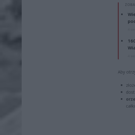
ZOBA
Wie
po
4 si
160
Wi
4 si
Aby otrz
złoż
dost
orz
całk