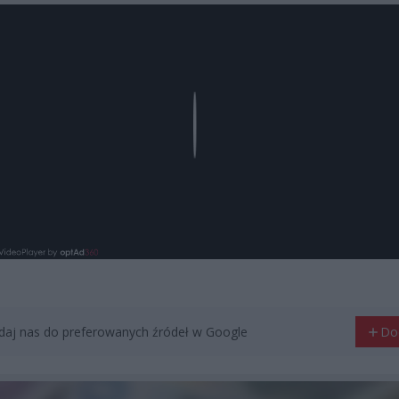
Play
aj nas do preferowanych źródeł w Google
Do