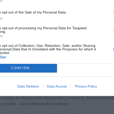
In
o opt-out of the Sale of my Personal Data.
In
to opt-out of processing my Personal Data for Targeted
ing.
In
6 tysięcy osób w Polsce otrzymuje dodatek pielęgnacyjny wypłacany
o opt-out of Collection, Use, Retention, Sale, and/or Sharing
bezpieczeń Społecznych. To regularne wsparcie finansowe w wysoko
ersonal Data that Is Unrelated with the Purposes for which it
ł miesięcznie
, które przysługuje osobom wymagającym stałej opiek
lected.
Out
u świadczenie nadal obowiązuje, a jego wysokość podlega coroczne
cji. Kto może z niego skorzystać i jakie warunki trzeba spełnić?
CONFIRM
zysługuje dodatek pielęgnacyjny z ZUS?
znaje dodatek pielęgnacyjny
automatycznie każdemu emerytowi
Data Deletion
Data Access
Privacy Policy
e, który ukończył 75 lat
. W takim przypadku nie jest wymagane skł
wniosku ani dostarczanie dokumentacji medycznej. Świadczenie traf
 z urzędu – bez dodatkowych formalności.