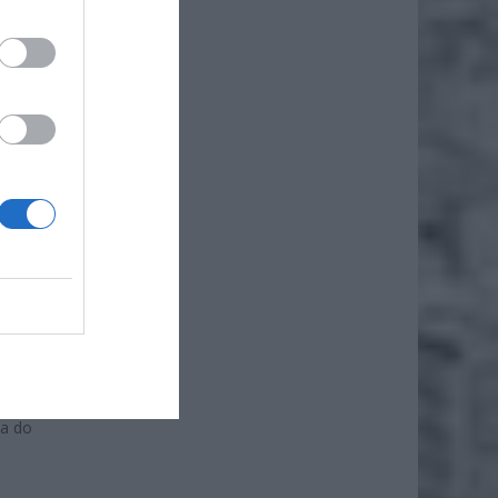
 przez
ści
i. W
j
 lub
adanie
ia do