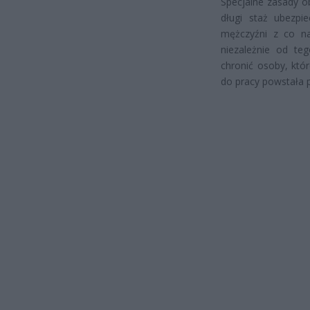
Specjalne zasady o
długi staż ubezpi
mężczyźni z co na
niezależnie od te
chronić osoby, któr
do pracy powstała p