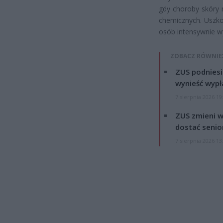
gdy choroby skóry 
chemicznych. Uszko
osób intensywnie w
ZOBACZ RÓWNIE
ZUS podniesie
wynieść wypł
7 sierpnia 2026 19
ZUS zmieni w
dostać senio
7 sierpnia 2026 13