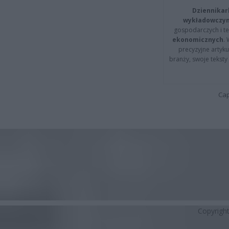
Dziennikar
wykładowczyn
gospodarczych i t
ekonomicznych
.
precyzyjne artyku
branży, swoje tekst
Cap
Copyrigh