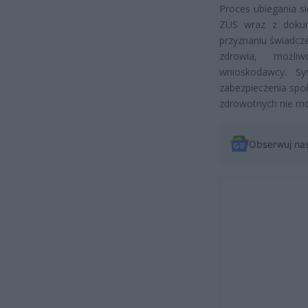
Proces ubiegania s
ZUS wraz z dokum
przyznaniu świadcz
zdrowia, możliw
wnioskodawcy. S
zabezpieczenia spo
zdrowotnych nie mo
Obserwuj na