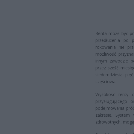
Renta może być prz
przedłużenia po 
rokowania nie prz
możliwość przyzna
innym zawodzie po
przez sześć miesię
siedemdziesiąt pięć
częściowa.
Wysokość renty cz
przysługującego 
podejmowania prób
zakresie. System
zdrowotnych, mogą 