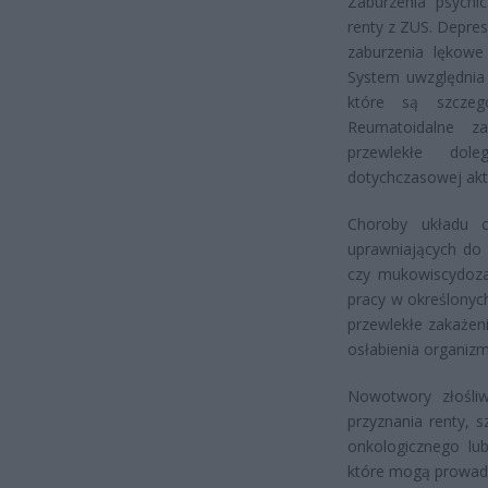
Zaburzenia psychi
renty z ZUS. Depres
zaburzenia lękow
System uwzględnia 
które są szczeg
Reumatoidalne z
przewlekłe dol
dotychczasowej ak
Choroby układu o
uprawniających do 
czy mukowiscydoza
pracy w określonyc
przewlekłe zakażen
osłabienia organiz
Nowotwory złośliw
przyznania renty, 
onkologicznego lu
które mogą prowadz