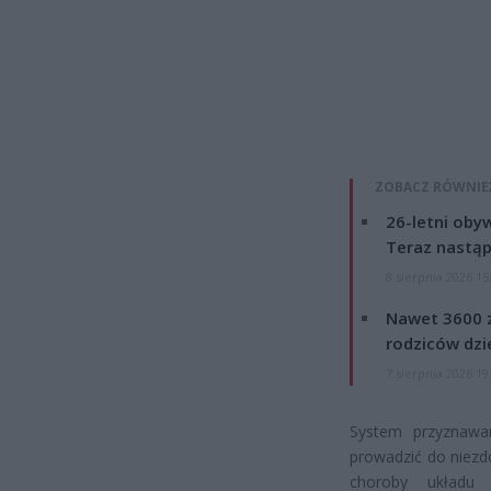
ZOBACZ RÓWNIE
26-letni obyw
Teraz nastąp
8 sierpnia 2026 15
Nawet 3600 z
rodziców dzie
7 sierpnia 2026 19
System przyznawa
prowadzić do niezdo
choroby układu 