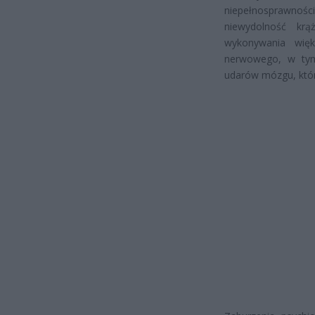
niepełnosprawności 
niewydolność kr
wykonywania wię
nerwowego, w tym 
udarów mózgu, któr