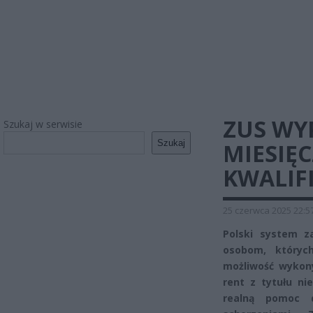
ZUS WY
Szukaj w serwisie
Szukaj
MIESIĘC
KWALIFI
25 czerwca 2025 22:5
Polski system z
osobom, któryc
możliwość wykon
rent z tytułu ni
realną pomoc d