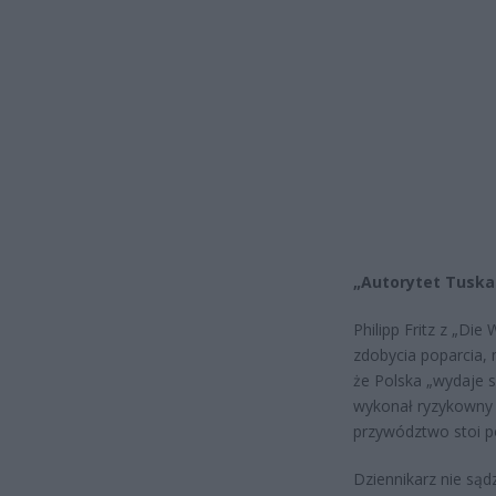
„Autorytet Tuska 
Philipp Fritz z „Die
zdobycia poparcia,
że Polska „wydaje si
wykonał ryzykowny m
przywództwo stoi p
Dziennikarz nie sąd