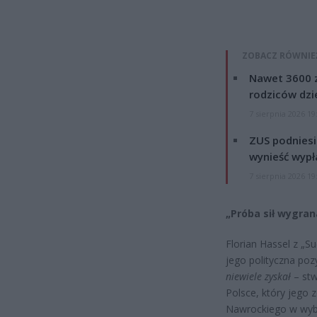
ZOBACZ RÓWNIE
Nawet 3600 z
rodziców dzie
7 sierpnia 2026 19
ZUS podniesie
wynieść wypł
7 sierpnia 2026 19
„Próba sił wygran
Florian Hassel z „S
jego polityczna poz
niewiele zyskał
– stw
Polsce, który jego
Nawrockiego w wybor