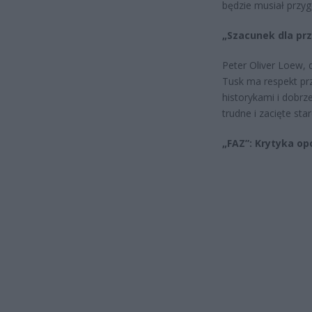
będzie musiał przy
„Szacunek dla prz
Peter Oliver Loew, 
Tusk ma respekt p
historykami i dobr
trudne i zacięte sta
„FAZ”: Krytyka op