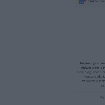
Obserwuj na
Inżynier gastron
Uniwersytecie P
technologii żywności 
w prześwietlani
standardów sanita
pr
Cap