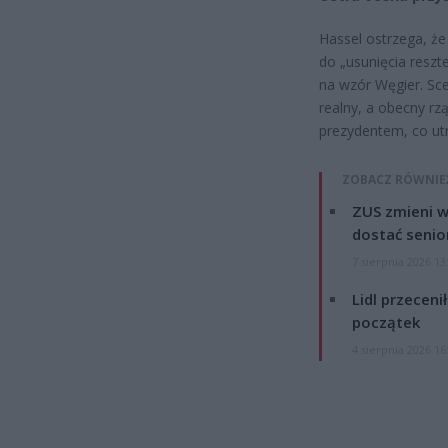
Hassel ostrzega, że
do „usunięcia reszt
na wzór Węgier. Sce
realny, a obecny rz
prezydentem, co utr
ZOBACZ RÓWNIE
ZUS zmieni w
dostać senio
7 sierpnia 2026 13
Lidl przeceni
początek
4 sierpnia 2026 16