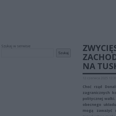
ZWYCIĘ
Szukaj w serwisie
Szukaj
ZACHOD
NA TUSK
12 czerwca 2025 12:3
Choć rząd Dona
zagranicznych k
politycznej walki
obecnego układu
mogą zaważyć n