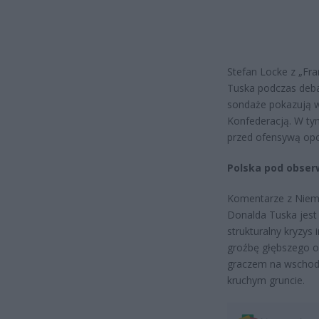
Stefan Locke z „Fra
Tuska podczas deba
sondaże pokazują w
Konfederacją. W tym
przed ofensywą opo
Polska pod obser
Komentarze z Niemi
Donalda Tuska jest
strukturalny kryzys
groźbę głębszego o
graczem na wschodn
kruchym gruncie.