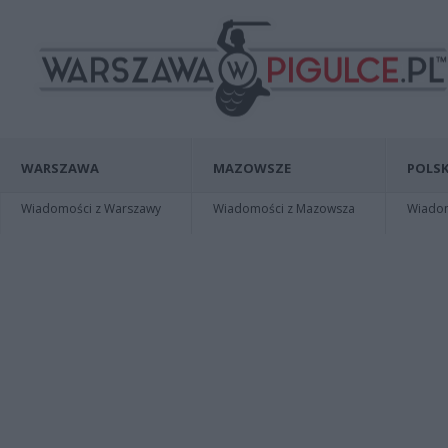
WARSZAWA
MAZOWSZE
POLSK
Wiadomości z Warszawy
Wiadomości z Mazowsza
Wiadomo