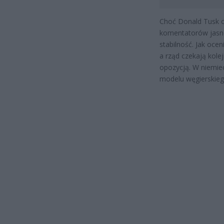
Choć Donald Tusk o
komentatorów jasno 
stabilność. Jak oce
a rząd czekają kole
opozycją. W niemie
modelu węgierskieg