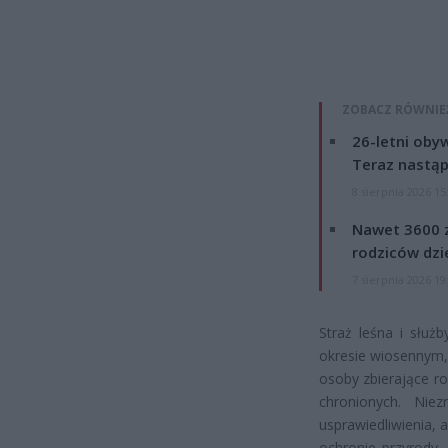
ZOBACZ RÓWNIE
26-letni obyw
Teraz nastąp
8 sierpnia 2026 15
Nawet 3600 z
rodziców dzie
7 sierpnia 2026 19
Straż leśna i służ
okresie wiosennym, 
osoby zbierające r
chronionych. Ni
usprawiedliwienia,
ochronie przyrody, 