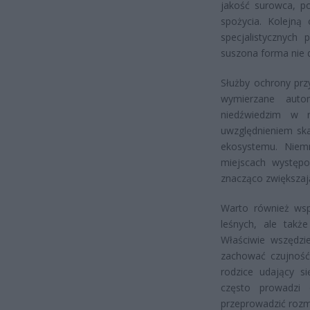
jakość surowca, p
spożycia. Kolejną 
specjalistycznych
suszona forma nie 
Służby ochrony przy
wymierzane auto
niedźwiedzim w r
uwzględnieniem ska
ekosystemu. Niemn
miejscach występo
znacząco zwiększają
Warto również wsp
leśnych, ale takż
Właściwie wszędzi
zachować czujność
rodzice udający s
często prowadzi 
przeprowadzić rozm