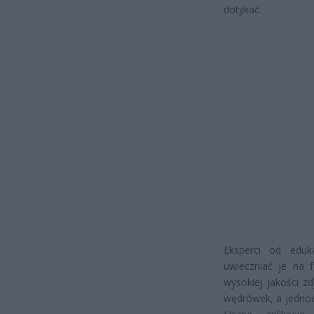
dotykać.
Eksperci od eduka
uwieczniać je na 
wysokiej jakości z
wędrówek, a jednocz