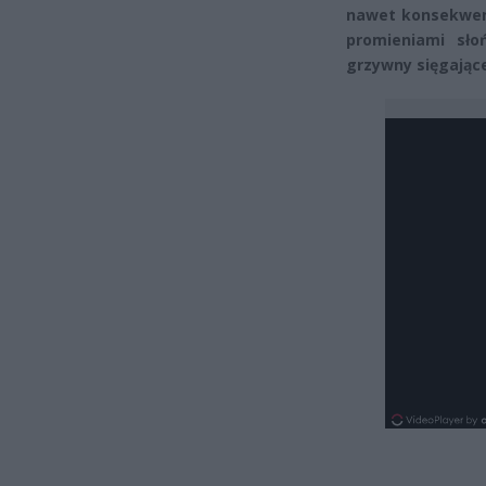
nawet konsekwenc
promieniami sło
grzywny sięgające