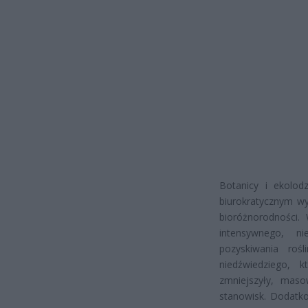
Botanicy i ekolod
biurokratycznym wy
bioróżnorodności.
intensywnego, ni
pozyskiwania roś
niedźwiedziego, 
zmniejszyły, maso
stanowisk. Dodatko