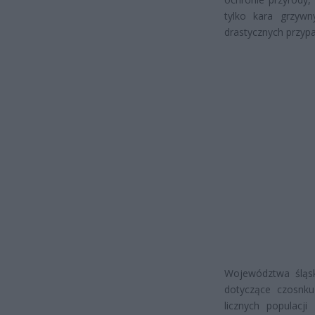
tylko kara grzyw
drastycznych przyp
Województwa śląsk
dotyczące czosnku 
licznych populacj