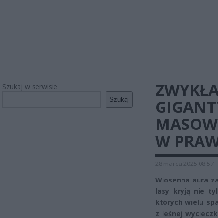
ZWYKŁA
Szukaj w serwisie
Szukaj
GIGANT
MASOWO
W PRAW
28 marca 2025 08:57
Wiosenna aura za
lasy kryją nie t
których wielu sp
z leśnej wyciecz