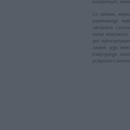
podziemnych, uniemo
Co ciekawe, więks
popełnianego wyk
zdrowotne. Czosnek
swoje właściwości 
Jest wykorzystywa
sałatek. Jego int
tradycyjnego czosn
przepisów o ochroni