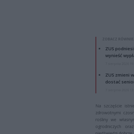
ZOBACZ RÓWNIE
ZUS podniesie
wynieść wypł
7 sierpnia 2026 19
ZUS zmieni w
dostać senio
7 sierpnia 2026 13
Na szczęście istn
zdrowotnymi czosn
rośliny we własn
ogrodniczych ora
niedźwiedzi dobrze 