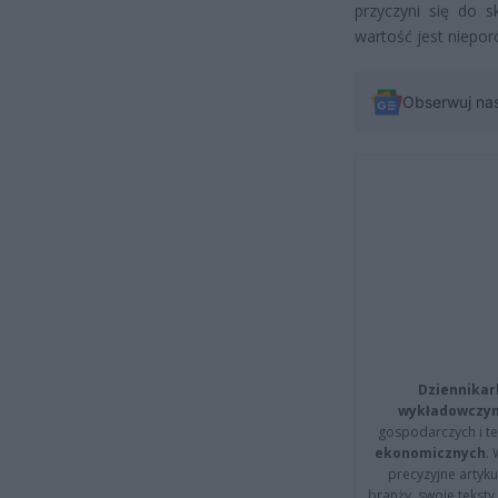
przyczyni się do s
wartość jest niepor
Obserwuj na
Dziennikar
wykładowczyn
gospodarczych i t
ekonomicznych
.
precyzyjne artyku
branży, swoje tekst