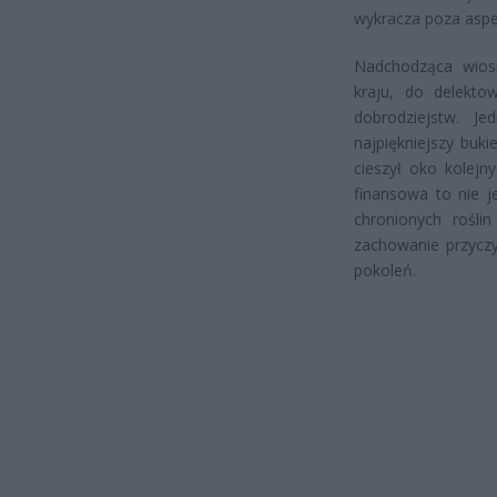
wykracza poza aspe
Nadchodząca wios
kraju, do delekto
dobrodziejstw. J
najpiękniejszy buk
cieszył oko kolejn
finansowa to nie 
chronionych rośli
zachowanie przyczy
pokoleń.