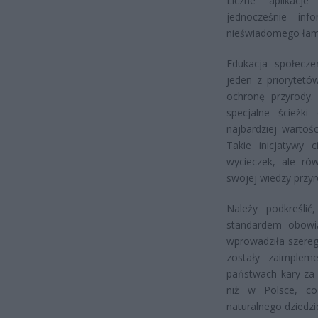
Liczne aplikacje
jednocześnie in
nieświadomego łam
Edukacja społecze
jeden z priorytetó
ochronę przyrody
specjalne ścieżk
najbardziej wartoś
Takie inicjatywy 
wycieczek, ale ró
swojej wiedzy przyr
Należy podkreślić
standardem obowią
wprowadziła szereg
zostały zaimplem
państwach kary za 
niż w Polsce, co
naturalnego dziedzi