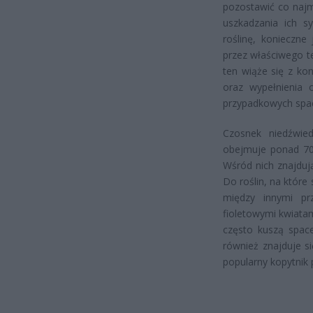
pozostawić co najm
uszkadzania ich s
roślinę, konieczne
przez właściwego t
ten wiąże się z ko
oraz wypełnienia o
przypadkowych spac
Czosnek niedźwied
obejmuje ponad 70
Wśród nich znajduj
Do roślin, na któr
między innymi prz
fioletowymi kwiata
często kuszą space
również znajduje s
popularny kopytnik