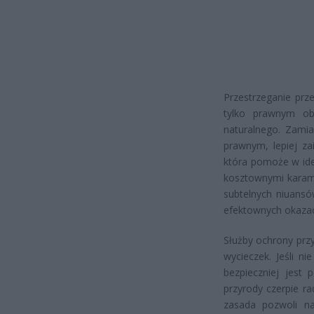
Przestrzeganie prz
tylko prawnym ob
naturalnego. Zami
prawnym, lepiej za
która pomoże w iden
kosztownymi karami
subtelnych niuansó
efektownych okaza
Służby ochrony prz
wycieczek. Jeśli n
bezpieczniej jest
przyrody czerpie r
zasada pozwoli na