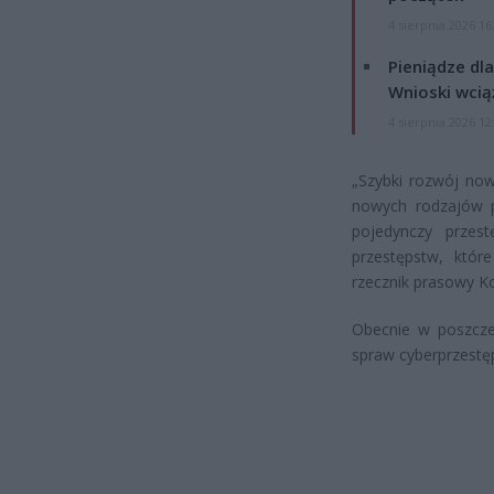
4 sierpnia 2026 16
Pieniądze dla
Wnioski wcią
4 sierpnia 2026 12
„Szybki rozwój no
nowych rodzajów p
pojedynczy przest
przestępstw, któr
rzecznik prasowy Ko
Obecnie w poszcze
spraw cyberprzestę