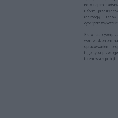
instytucjami państ
i form przestępst
realizacją zada
cyberprzestępczości
Biuro ds. cyberpr
wprowadzeniem najn
opracowaniem prop
tego typu przestęp
terenowych policji.