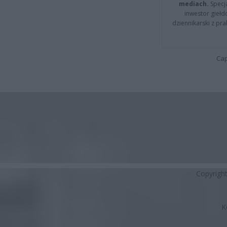
mediach.
Specja
inwestor giełd
dziennikarski z pr
Cap
Copyrigh
K