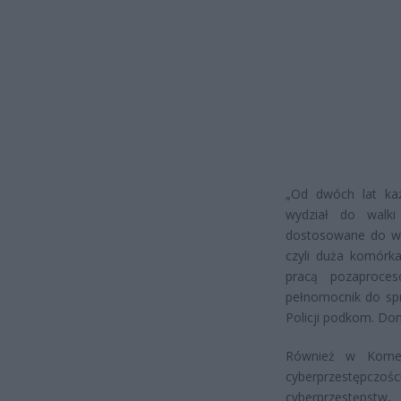
„Od dwóch lat ka
wydział do walki 
dostosowane do wiel
czyli duża komórka
pracą pozaproce
pełnomocnik do spr
Policji podkom. Dom
Również w Komend
cyberprzestępczośc
cyberprzestępstw