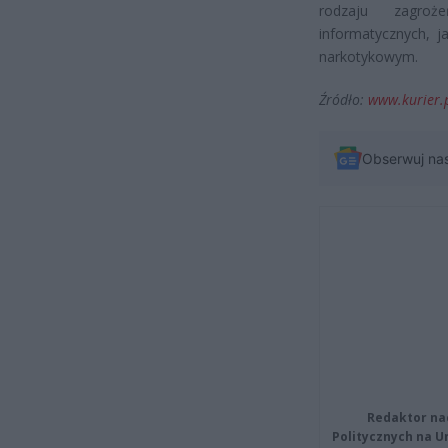
rodzaju zagroż
informatycznych, j
narkotykowym.
Źródło:
www.kurier.
Obserwuj na
Redaktor na
Politycznych na 