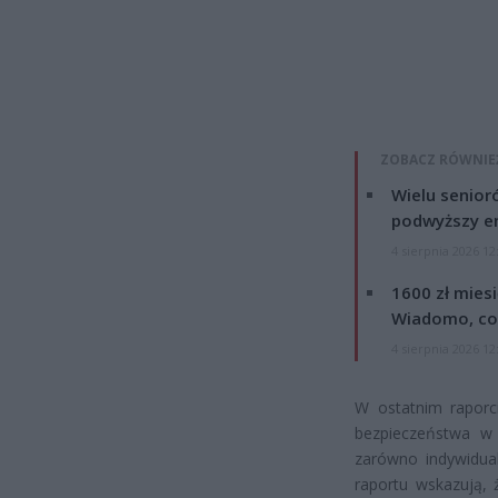
ZOBACZ RÓWNIE
Wielu senior
podwyższy e
4 sierpnia 2026 12
1600 zł mies
Wiadomo, co
4 sierpnia 2026 12
W ostatnim raporc
bezpieczeństwa w 
zarówno indywidual
raportu wskazują, 