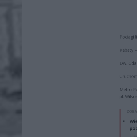
Pociągi l
Kabaty –
Dw. Gdań
Uruchomi
Metro Po
pl. Wilso
ZOBA
Wie
po
4 si