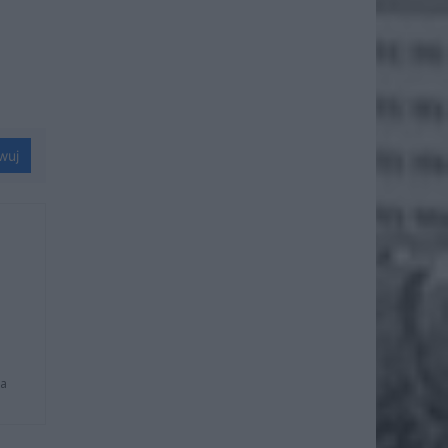
wuj
na