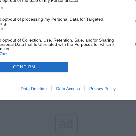
o opt-out of the Sale of my Personal Data.
In
CZ RÓWNIEŻ:
to opt-out of processing my Personal Data for Targeted
l przecenił hit do kuchni. Air fryer tańszy aż o 150 zł, a to dop
ing.
In
czątek
erpnia 2026 16:06
o opt-out of Collection, Use, Retention, Sale, and/or Sharing
ersonal Data that Is Unrelated with the Purposes for which it
lected.
niądze dla milionów polskich rodzin. ZUS wypłacił już 173 mln z
Out
oski wciąż można składać
erpnia 2026 12:56
CONFIRM
Data Deletion
Data Access
Privacy Policy
ad