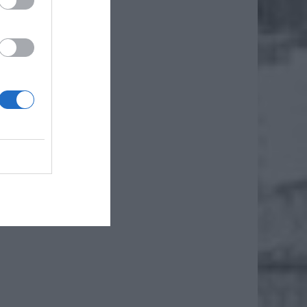
iero
ł.