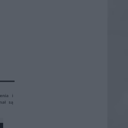
enia i
nał są