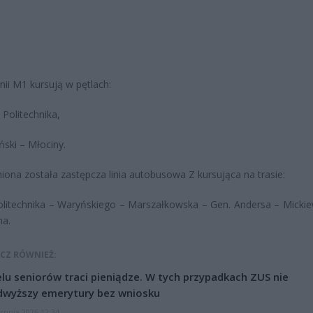
inii M1 kursują w pętlach:
 Politechnika,
ski – Młociny.
ona została zastępcza linia autobusowa Z kursująca na trasie:
litechnika – Waryńskiego – Marszałkowska – Gen. Andersa – Mickie
na.
CZ RÓWNIEŻ:
lu seniorów traci pieniądze. W tych przypadkach ZUS nie
dwyższy emerytury bez wniosku
erpnia 2026 12:34