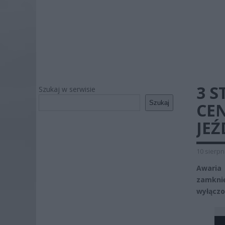
3 S
Szukaj w serwisie
Szukaj
CE
JE
10 sierpn
Awaria
zamknię
wyłączo