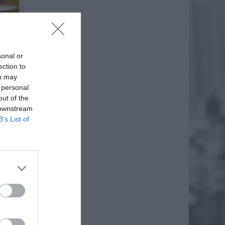
sonal or
ection to
ou may
 personal
out of the
 downstream
B’s List of
a – Dw.