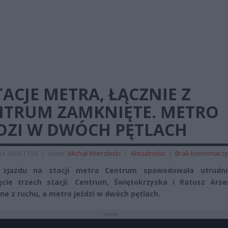
TACJE METRA, ŁĄCZNIE Z
NTRUM ZAMKNIĘTE. METRO
ŹDZI W DWÓCH PĘTLACH
ia 2018 17:56
|
Autor:
Michał Wierzbicki
|
Aktualności
|
Brak komentarzy
 zjazdu na stacji metra Centrum spowodowała utrudni
cie trzech stacji. Centrum, Świętokrzyska i Ratusz Arse
ne z ruchu, a metro jeździ w dwóch pętlach.
REKLAMA