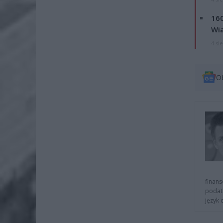
160
Wi
4 si
O
finans
podat
język 