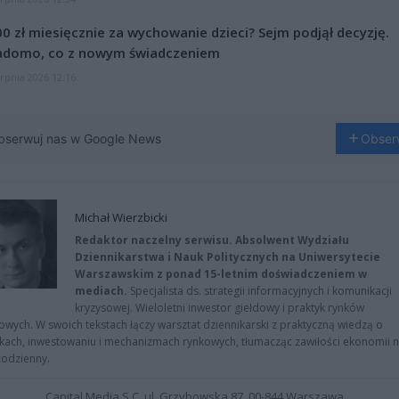
0 zł miesięcznie za wychowanie dzieci? Sejm podjął decyzję.
adomo, co z nowym świadczeniem
erpnia 2026 12:16
bserwuj nas w Google News
Obser
Michał Wierzbicki
Redaktor naczelny serwisu. Absolwent Wydziału
Dziennikarstwa i Nauk Politycznych na Uniwersytecie
Warszawskim z ponad 15-letnim doświadczeniem w
mediach.
Specjalista ds. strategii informacyjnych i komunikacji
kryzysowej. Wieloletni inwestor giełdowy i praktyk rynków
owych. W swoich tekstach łączy warsztat dziennikarski z praktyczną wiedzą o
kach, inwestowaniu i mechanizmach rynkowych, tłumacząc zawiłości ekonomii 
codzienny.
Capital Media S.C. ul. Grzybowska 87, 00-844 Warszawa