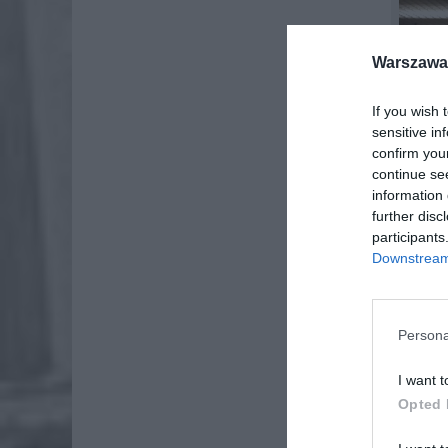
Warszawa 
If you wish 
sensitive in
confirm you
continue se
information 
further disc
participants
Downstream 
Persona
I want t
Opted 
ZTM inf
Gdański.