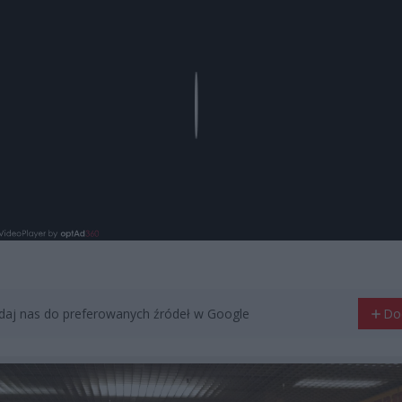
Play
aj nas do preferowanych źródeł w Google
Do