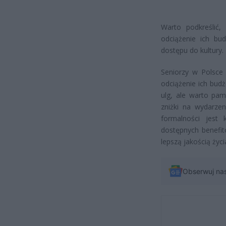
Warto podkreślić,
odciążenie ich bu
dostępu do kultury.
Seniorzy w Polsce 
odciążenie ich bud
ulg, ale warto pam
zniżki na wydarzen
formalności jest
dostępnych benefit
lepszą jakością ży
Obserwuj na