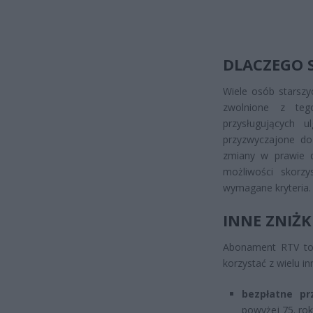
DLACZEGO 
Wiele osób starszy
zwolnione z teg
przysługujących u
przyzwyczajone do
zmiany w prawie d
możliwości skorzy
wymagane kryteria.
INNE ZNIŻK
Abonament RTV to 
korzystać z wielu in
bezpłatne pr
powyżej 75. ro