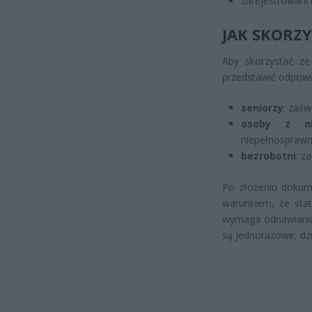
zarejestrowani 
JAK SKORZY
Aby skorzystać ze 
przedstawić odpowi
seniorzy
: zaś
osoby z nie
niepełnosprawn
bezrobotni
: z
Po złożeniu dokum
warunkiem, że stat
wymaga odnawiania,
są jednorazowe, dzi