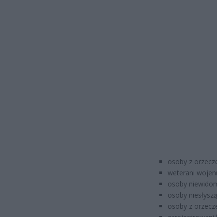
osoby z orzecze
weterani wojenn
osoby niewidom
osoby niesłyszą
osoby z orzecz