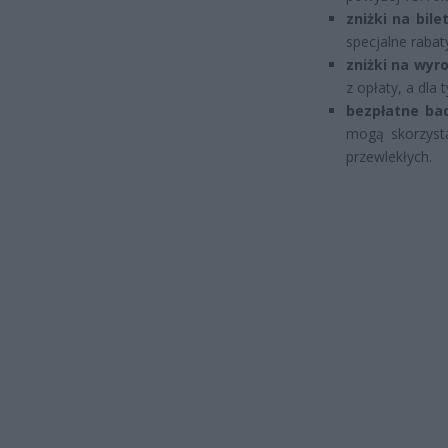
zniżki na bil
specjalne rabat
zniżki na wyr
z opłaty, a dla
bezpłatne bad
mogą skorzyst
przewlekłych.