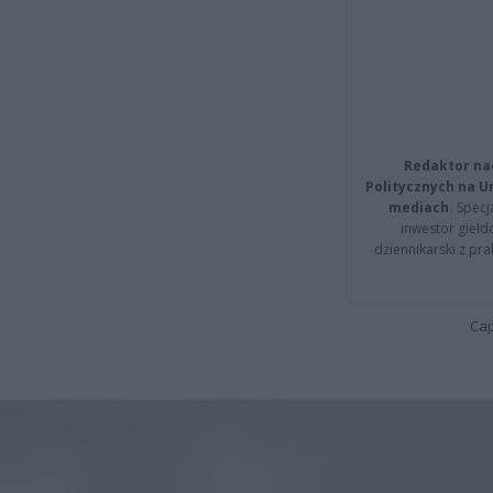
Redaktor na
Politycznych na 
mediach.
Specja
inwestor giełd
dziennikarski z pr
Cap