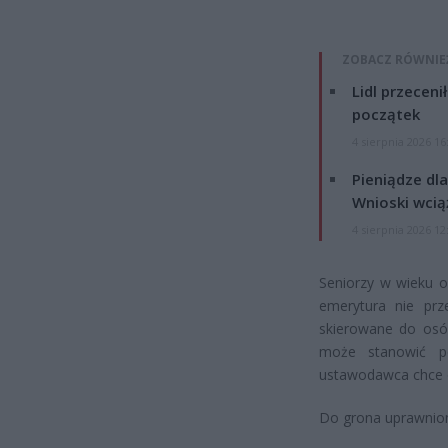
ZOBACZ RÓWNIE
Lidl przeceni
początek
4 sierpnia 2026 16
Pieniądze dla
Wnioski wcią
4 sierpnia 2026 12
Seniorzy w wieku o
emerytura nie prz
skierowane do osó
może stanowić p
ustawodawca chce o
Do grona uprawnion