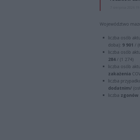
7 sierpnia 2026 19
Województwo mazo
liczba osób akt
doba):
9 901
/ 
liczba osób akt
284
/ (1 274)
liczba osób akt
zakażenia
COV
liczba przypad
dodatnim/
(os
liczba
zgonów 