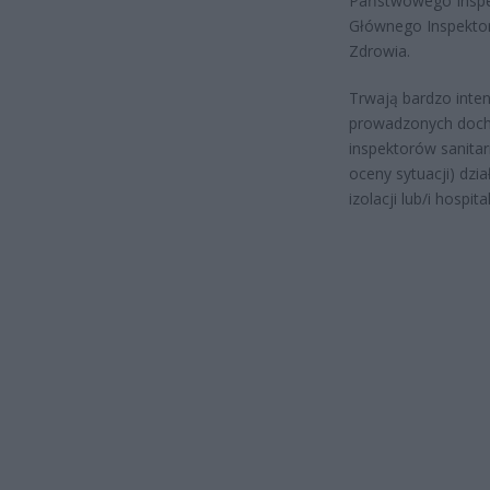
Państwowego Inspek
Głównego Inspektor
Zdrowia.
Trwają bardzo inten
prowadzonych doch
inspektorów sanita
oceny sytuacji) dzi
izolacji lub/i hospit