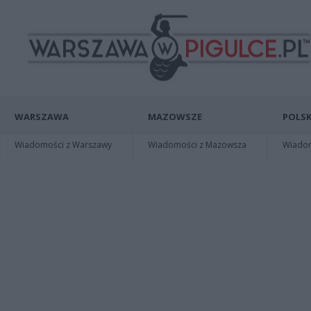
WARSZAWA
MAZOWSZE
POLSK
Wiadomości z Warszawy
Wiadomości z Mazowsza
Wiadomo