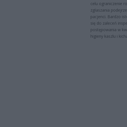
celu ograniczenie r
zgłaszania podejrze
pacjenci. Bardzo is
się do zaleceń insp
postępowania w kwes
higieny kaszlu i kic