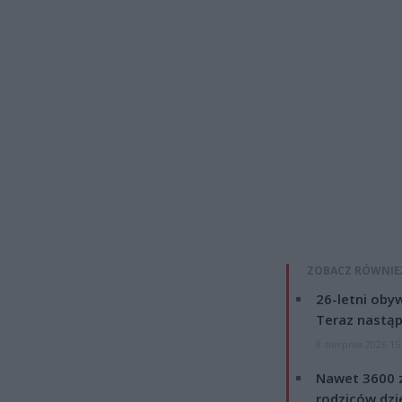
ZOBACZ RÓWNIE
26-letni obyw
Teraz nastąp
8 sierpnia 2026 15
Nawet 3600 z
rodziców dzie