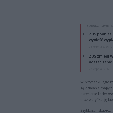
ZOBACZ RÓWNIE
ZUS podniesie
wynieść wypł
7 sierpnia 2026 19
ZUS zmieni w
dostać senio
7 sierpnia 2026 13
W przypadku zgłosz
są działania mające
określenie liczby 
oraz weryfikację la
Szybkość i skuteczn