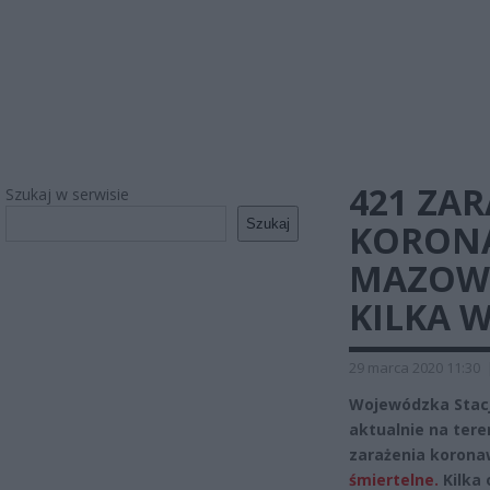
421 ZA
Szukaj w serwisie
Szukaj
KORON
MAZOWS
KILKA W
29 marca 2020 11:30
Wojewódzka Stacj
aktualnie na ter
zarażenia koron
śmiertelne.
Kilka 