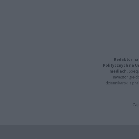
Redaktor na
Politycznych na 
mediach.
Specja
inwestor giełd
dziennikarski z pr
Cap