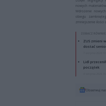
Dzięki segregacji
nowych materiałów
Wdrożenie nowych 
obiegu zamknięte
zmniejszenie ilości
ZOBACZ RÓWNIE
ZUS zmieni w
dostać senio
7 sierpnia 2026 13
Lidl przeceni
początek
4 sierpnia 2026 16
Obserwuj na