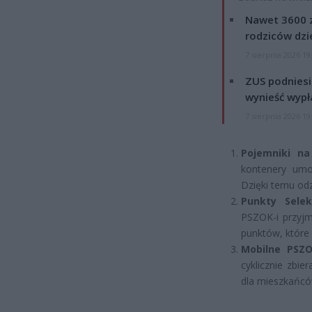
Nawet 3600 z
rodziców dzie
7 sierpnia 2026 19
ZUS podniesie
wynieść wypł
7 sierpnia 2026 19
Pojemniki na
kontenery umo
Dzięki temu od
Punkty Sele
PSZOK-i przyjm
punktów, które 
Mobilne PSZO
cyklicznie zbie
dla mieszkańcó