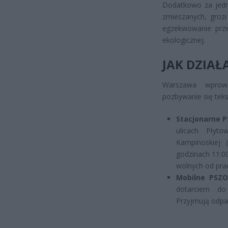
Dodatkowo za jedn
zmieszanych, groz
egzekwowanie prze
ekologicznej.
JAK DZIAŁ
Warszawa wprow
pozbywanie się teks
Stacjonarne P
ulicach Płyto
Kampinoskiej 
godzinach 11:0
wolnych od prac
Mobilne PSZO
dotarciem do
Przyjmują odpad