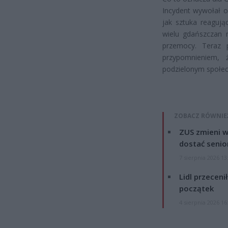
Incydent wywołał o
jak sztuka reagują
wielu gdańszczan 
przemocy. Teraz 
przypomnieniem,
podzielonym społec
ZOBACZ RÓWNIE
ZUS zmieni w
dostać senio
7 sierpnia 2026 13
Lidl przeceni
początek
4 sierpnia 2026 16