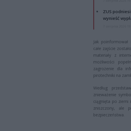
7 sierpnia 2026 19
ZUS podniesie
wynieść wypł
7 sierpnia 2026 19
Jak poinformował 
całe zajście zosta
materiały z inter
możliwości popeł
zagrożenie dla in
pirotechniki na zam
Według przedstaw
znieważenie symbo
ciągnięta po ziemi 
zniszczony, ale 
bezpieczeństwa.