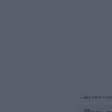
Źródła: PAP/warsza
Obserwuj na