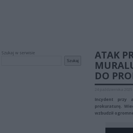
ATAK P
Szukaj w serwisie
Szukaj
MURALU
DO PRO
24 października 2025
Incydent przy 
prokuraturę. Wi
wzbudził ogromn