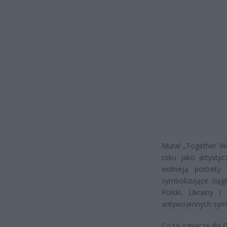
Mural „Together We
roku jako artystyc
widnieją portrety 
symbolizujące ciągł
Polski, Ukrainy i
antywojennych symb
Co to oznacza dla 