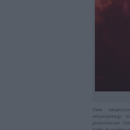
Dwie zakapturz
antywojennego mu
pirotechniczne. Chw
trafiło do mediów 