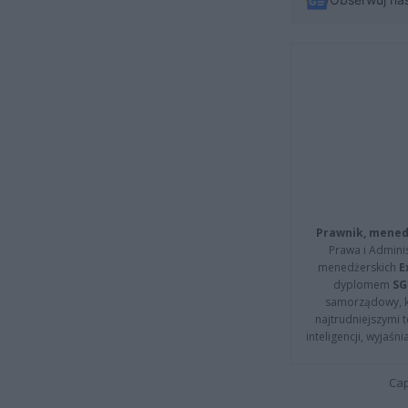
Prawnik, menedż
Prawa i Adminis
menedżerskich
E
dyplomem
SG
samorządowy, kt
najtrudniejszymi t
inteligencji, wyjaś
Cap