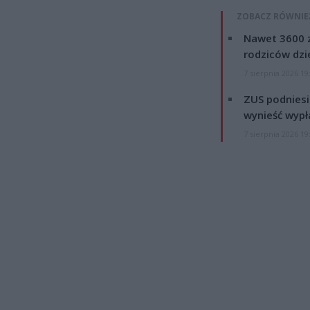
ZOBACZ RÓWNIE
Nawet 3600 z
rodziców dzie
7 sierpnia 2026 19
ZUS podniesie
wynieść wypł
7 sierpnia 2026 19