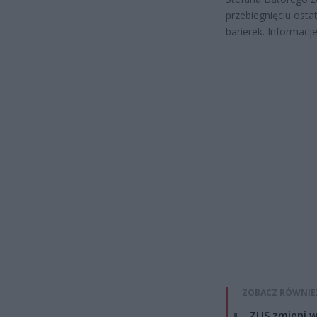
przebiegnięciu ost
barierek. Informacj
ZOBACZ RÓWNIE
ZUS zmieni w