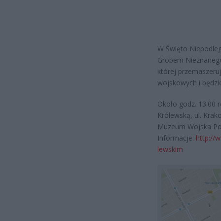
W Święto Niepodległ
Grobem Nieznanego Ż
której przemaszeru
wojskowych i będzi
Około godz. 13.00 re
Królewską, ul. Krak
Muzeum Wojska Polsk
Informacje:
http://
lewskim