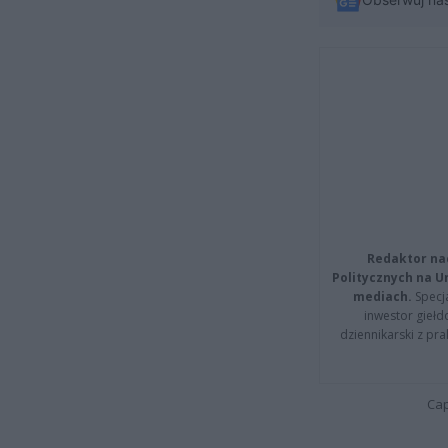
Redaktor na
Politycznych na 
mediach.
Specja
inwestor giełd
dziennikarski z pr
Cap