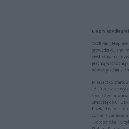
Bieg Niepodległoś
XXVII Bieg Niepodleg
prowadzi al. Jana Pa
wystartują na skrzy
jezdnią wschodnią (
północ jezdnią zach
Miasteczko startowe
15.00 zostanie wyłą
ronda Zgrupowania A
Smoczej do ul. Dzik
Pawła II na odcinku 
zostanie zamknięta 
„Solidarności”, Grz
Stefana Batorego z