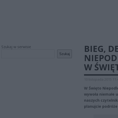
BIEG, D
Szukaj w serwisie
Szukaj
NIEPOD
W ŚWIĘ
10 listopada 2015 11:
W Święto Niepodle
wywoła niemałe u
naszych czytelnik
planujcie podróże