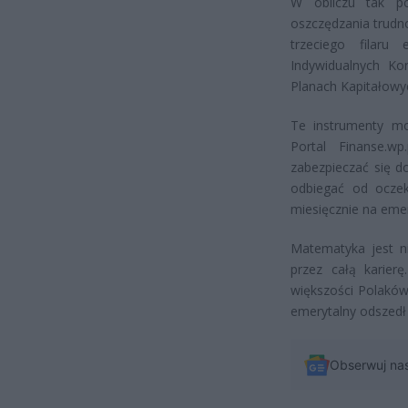
W obliczu tak p
oszczędzania trudno
trzeciego filaru 
Indywidualnych Ko
Planach Kapitałowy
Te instrumenty mo
Portal Finanse.w
zabezpieczać się d
odbiegać od oczek
miesięcznie na emer
Matematyka jest ni
przez całą karierę
większości Polaków 
emerytalny odszedł 
Obserwuj na