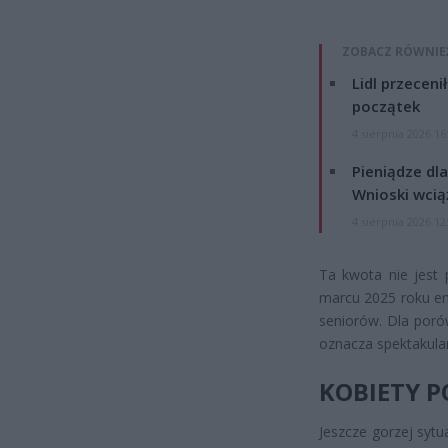
ZOBACZ RÓWNIE
Lidl przeceni
początek
4 sierpnia 2026 16
Pieniądze dla
Wnioski wcią
4 sierpnia 2026 12
Ta kwota nie jest 
marcu 2025 roku em
seniorów. Dla poró
oznacza spektakula
KOBIETY P
Jeszcze gorzej sytu