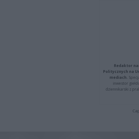
Redaktor na
Politycznych na 
mediach.
Specja
inwestor giełd
dziennikarski z pr
Cap