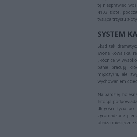
tę niesprawiedliwo
4103 złote, podcza
tysiąca trzystu złot
SYSTEM KA
Skąd tak dramatycz
Iwona Kowalska, re
„Różnice w wysokoś
panie pracują króc
mężczyźni, ale zw
wychowaniem dzieck
Najbardziej bolesn
Infor.pl podpowiad
długości życia po 
zgromadzone pieni
obniża miesięczne 