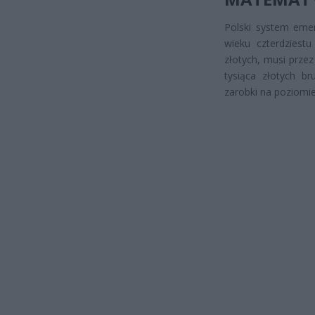
Polski system emery
wieku czterdziestu
złotych, musi przez
tysiąca złotych br
zarobki na poziomi