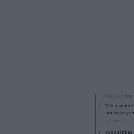
ZOBACZ RÓWNIE
Wielu senior
podwyższy e
4 sierpnia 2026 12
1600 zł mies