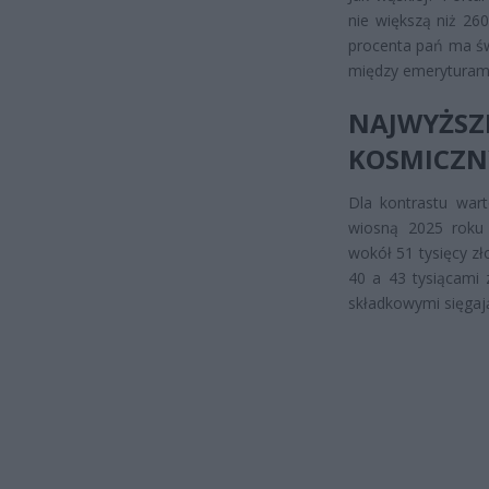
nie większą niż 26
procenta pań ma świ
między emeryturami 
NAJWYŻ
KOSMICZN
Dla kontrastu wart
wiosną 2025 roku
wokół 51 tysięcy zł
40 a 43 tysiącami 
składkowymi sięgają