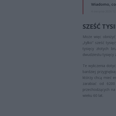
Wiadomo, co
4 sierpnia 2026 12
SZEŚĆ TYS
Może więc obniżyć
„tylko” sześć tysi
tysięcy złotych b
dwudziestu tysięcy z
Te wyliczenia doty
bardziej przygnębia
którzy chcą mieć e
zarabiać od 6200
przechodzących na 
wieku 60 lat.