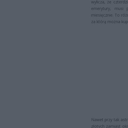
wylicza, że czterdz
emerytury, musi p
miesięcznie. To ró
za którą można kup
Nawet przy tak ast
złotych zamiast okr