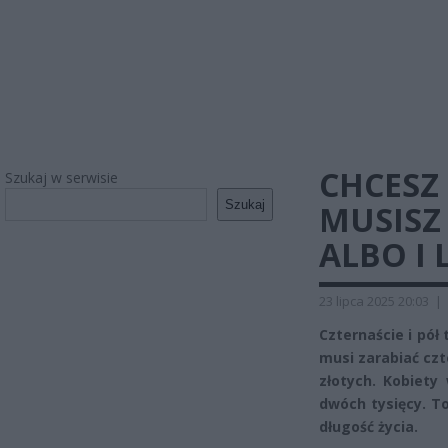
CHCESZ 
Szukaj w serwisie
Szukaj
MUSISZ
ALBO I L
23 lipca 2025 20:03
|
Czternaście i pół 
musi zarabiać czt
złotych. Kobiety
dwóch tysięcy. To
długość życia.