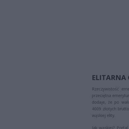
ELITARNA
Rzeczywistość emer
przeciętna emerytur
dodaje, że po walo
4009 złotych brutt
wąskiej elity.
Jak wąskiej? Porta