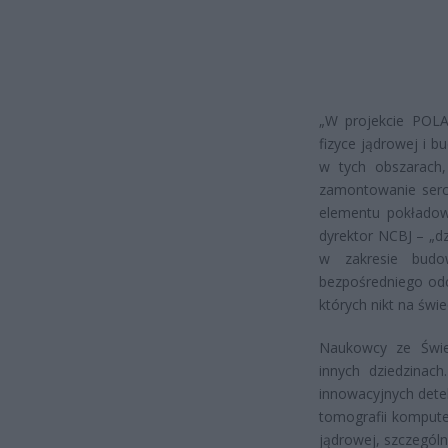
„W projekcie POLAR
fizyce jądrowej i 
w tych obszarach,
zamontowanie serca
elementu pokładow
dyrektor NCBJ – „
w zakresie budo
bezpośredniego odc
których nikt na świe
Naukowcy ze Świe
innych dziedzinac
innowacyjnych det
tomografii kompute
jądrowej, szczególn