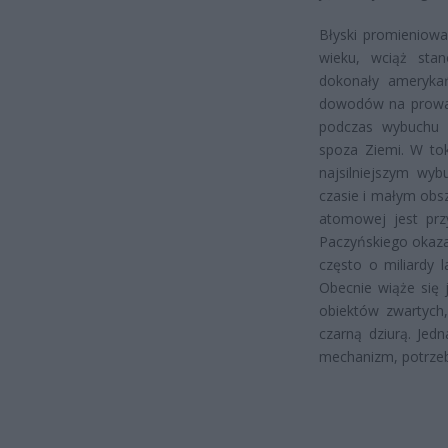
Błyski promieniowa
wieku, wciąż sta
dokonały amerykań
dowodów na prowad
podczas wybuchu 
spoza Ziemi. W to
najsilniejszym wy
czasie i małym obs
atomowej jest prz
Paczyńskiego okazał
często o miliardy l
Obecnie wiąże się 
obiektów zwartych
czarną dziurą. Jed
mechanizm, potrzeb