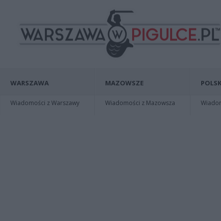
WARSZAWA
MAZOWSZE
POLSK
Wiadomości z Warszawy
Wiadomości z Mazowsza
Wiadomo