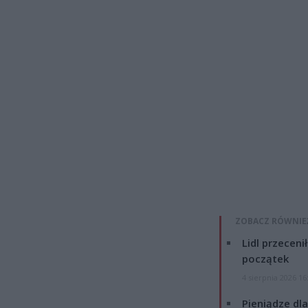
ZOBACZ RÓWNIE
Lidl przeceni
początek
4 sierpnia 2026 16
Pieniądze dla