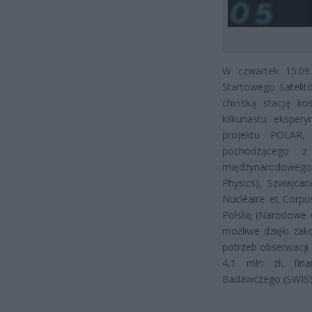
W czwartek 15.09.
Startowego Satelit
chińską stację ko
kilkunastu eksper
projektu POLAR,
pochodzącego z
międzynarodowego p
Physics), Szwajca
Nucléaire et Corpu
Polskę (Narodowe 
możliwe dzięki zak
potrzeb obserwacji
4,1 mln zł, fin
Badawczego (SWISS 