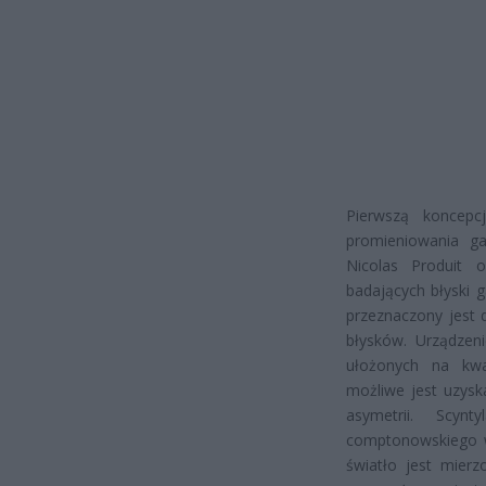
Pierwszą koncepcj
promieniowania g
Nicolas Produit 
badających błyski 
przeznaczony jest d
błysków. Urządzen
ułożonych na kwa
możliwe jest uzysk
asymetrii. Scyn
comptonowskiego w
światło jest mier