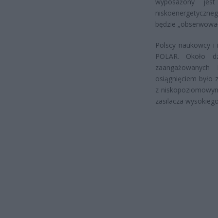
wyposażony jes
niskoenergetyczne
będzie „obserwował
Polscy naukowcy i
POLAR. Około dz
zaangażowanych
osiągnięciem było 
z niskopoziomowym
zasilacza wysokiego