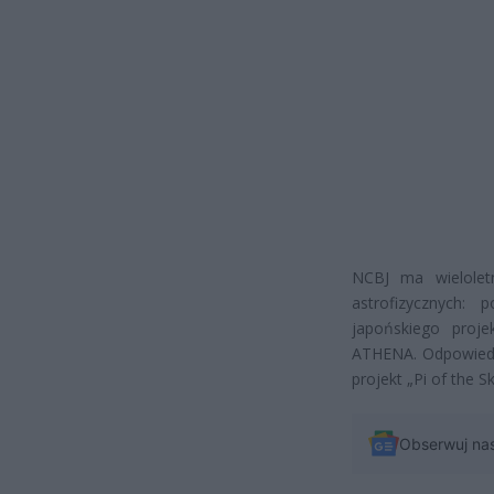
NCBJ ma wieloletn
astrofizycznych: 
japońskiego proj
ATHENA. Odpowiedn
projekt „Pi of the Sk
Obserwuj na