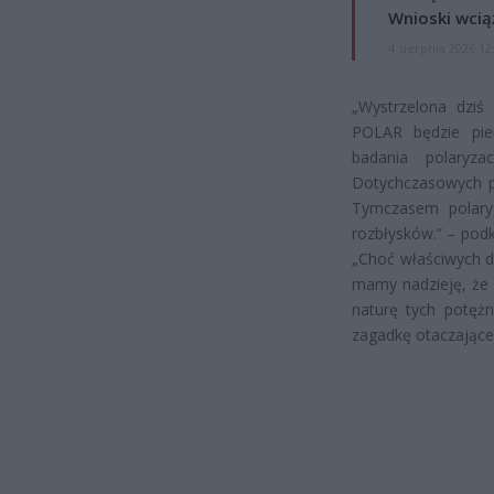
Wnioski wcią
4 sierpnia 2026 12
„Wystrzelona dziś
POLAR będzie pie
badania polaryz
Dotychczasowych po
Tymczasem polary
rozbłysków.” – podk
„Choć właściwych d
mamy nadzieję, że 
naturę tych potęż
zagadkę otaczające