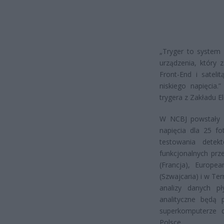
„Tryger to system 
urządzenia, który 
Front-End i sateli
niskiego napięcia.
trygera z Zakładu El
W NCBJ powstały r
napięcia dla 25 fo
testowania detekt
funkcjonalnych prz
(Francja), Europe
(Szwajcaria) i w Te
analizy danych p
analityczne będą
superkomputerze 
Polsce.