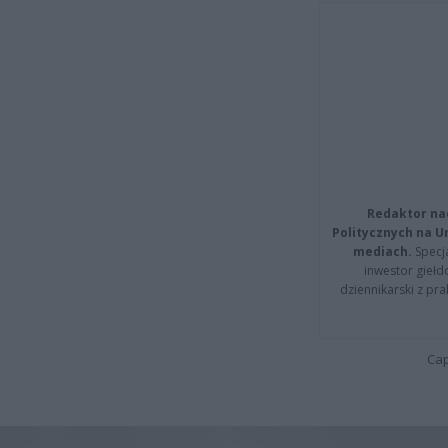
Redaktor na
Politycznych na 
mediach.
Specja
inwestor giełd
dziennikarski z pr
Cap