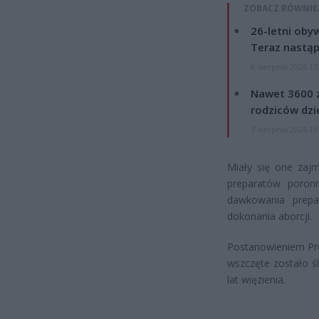
ZOBACZ RÓWNIE
26-letni obyw
Teraz nastąp
8 sierpnia 2026 15
Nawet 3600 z
rodziców dzie
7 sierpnia 2026 19
Miały się one zaj
preparatów poron
dawkowania prepa
dokonania aborcji.
Postanowieniem Pro
wszczęte zostało ś
lat więzienia.