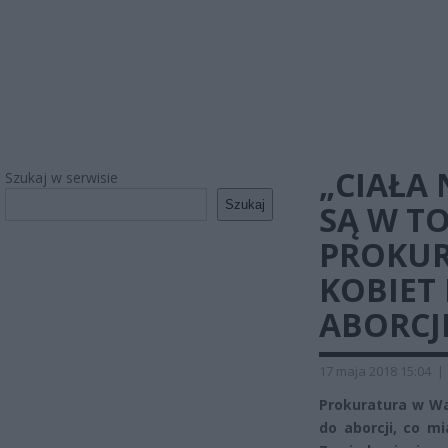
„CIAŁA 
Szukaj w serwisie
Szukaj
SĄ W T
PROKUR
KOBIET
ABORCJ
17 maja 2018 15:04
|
Prokuratura w Wa
do aborcji, co m