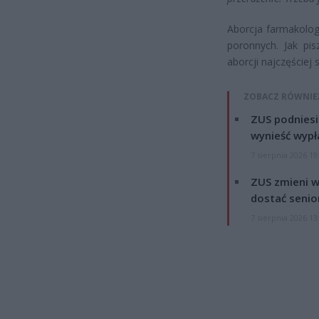
Aborcja farmakolog
poronnych. Jak pis
aborcji najczęściej 
ZOBACZ RÓWNIE
ZUS podniesie
wynieść wypł
7 sierpnia 2026 19
ZUS zmieni w
dostać senio
7 sierpnia 2026 13