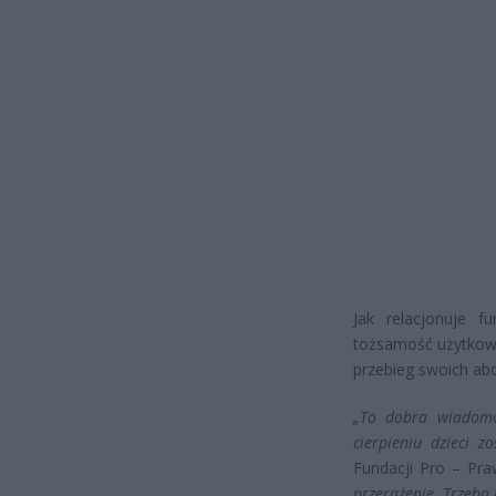
Jak relacjonuje f
tożsamość użytkown
przebieg swoich ab
„To dobra wiadomo
cierpieniu dzieci z
Fundacji Pro – Pra
przerażenie. Trzeba 