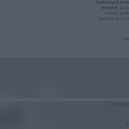
Politycznych na 
mediach.
Specja
inwestor giełd
dziennikarski z pr
Cap
Copyrigh
K