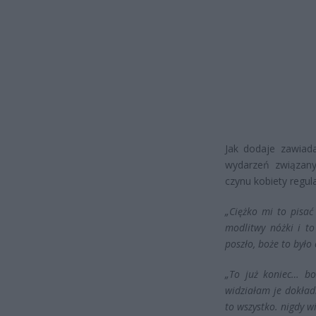
Jak dodaje zawiad
wydarzeń związan
czynu kobiety regula
„Ciężko mi to pisać
modlitwy nóżki i t
poszło, boże to było
„To już koniec… bo
widziałam je dokład
to wszystko. nigdy w