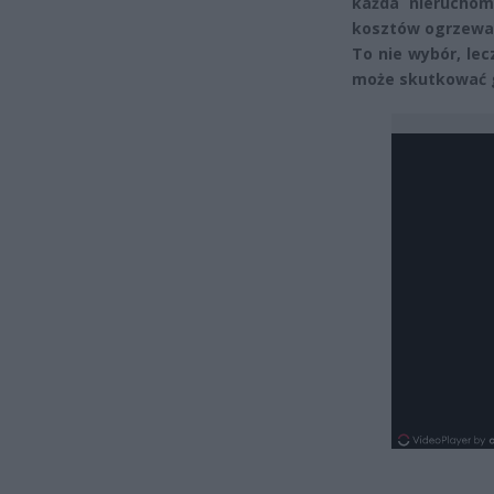
każda nieruchomo
kosztów ogrzewan
To nie wybór, lec
może skutkować g