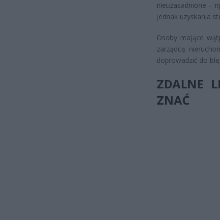
nieuzasadnione – n
jednak uzyskania s
Osoby mające wątp
zarządcą nierucho
doprowadzić do błęd
ZDALNE L
ZNAĆ