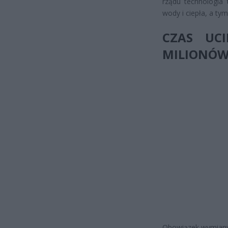
rządu technologia
wody i ciepła, a t
CZAS UC
MILIONÓ
Obowiązek wymiany 