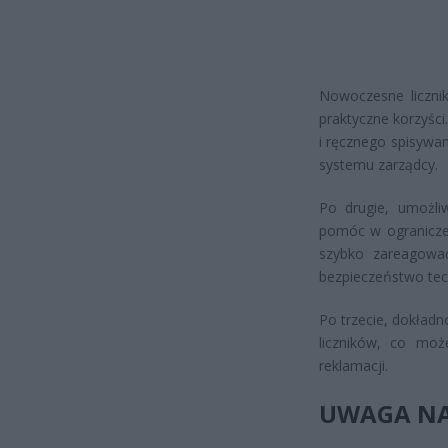
Nowoczesne licznik
praktyczne korzyści
i ręcznego spisywa
systemu zarządcy.
Po drugie, umożli
pomóc w ograniczen
szybko zareagowa
bezpieczeństwo tech
Po trzecie, dokład
liczników, co może
reklamacji.
UWAGA NA