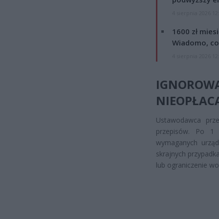
4 sierpnia 2026 12
1600 zł mies
Wiadomo, co
4 sierpnia 2026 12
IGNORO
NIEOPŁAC
Ustawodawca prze
przepisów. Po 1 s
wymaganych urządz
skrajnych przypadk
lub ograniczenie wo