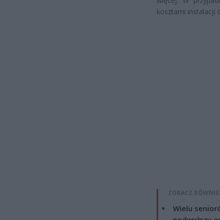
więcej. W przypa
kosztami instalacji
ZOBACZ RÓWNIE
Wielu senior
podwyższy e