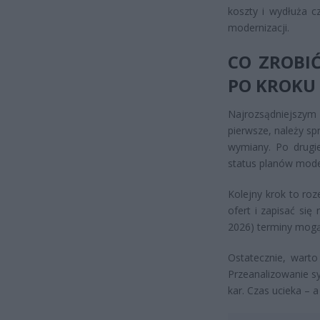
koszty i wydłuża c
modernizacji.
CO ZROBIĆ
PO KROKU
Najrozsądniejszym 
pierwsze, należy sp
wymiany. Po drugie
status planów mode
Kolejny krok to roz
ofert i zapisać si
2026) terminy mogą
Ostatecznie, warto
Przeanalizowanie sy
kar. Czas ucieka – 