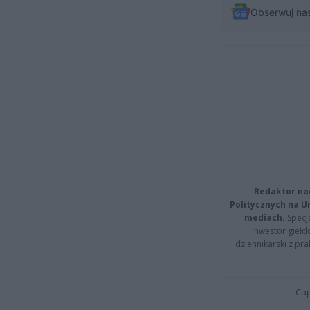
Obserwuj na
Redaktor na
Politycznych na 
mediach.
Specja
inwestor giełd
dziennikarski z pr
Cap