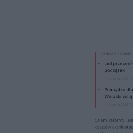
ZOBACZ RÓWNIE
Lidl przeceni
początek
4 sierpnia 2026 16
Pieniądze dla
Wnioski wcią
4 sierpnia 2026 12
Celem reformy jest
kosztów eksploatac