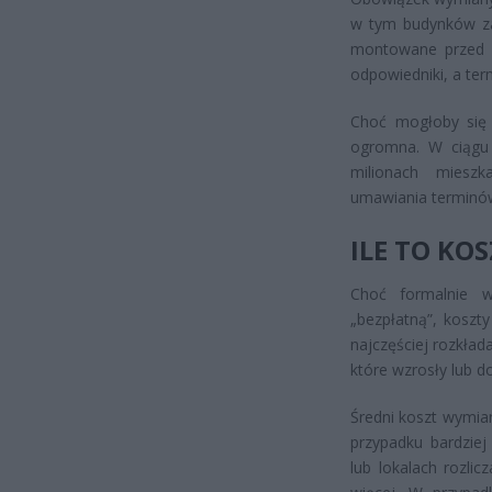
w tym budynków zarz
montowane przed 
odpowiedniki, a term
Choć mogłoby się 
ogromna. W ciągu 
milionach mieszk
umawiania terminów
ILE TO KO
Choć formalnie w
„bezpłatną”, koszt
najczęściej rozkład
które wzrosły lub d
Średni koszt wymia
przypadku bardziej
lub lokalach rozli