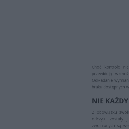
Choć kontrole ni
przewidują wzmoż
Odkładanie wymiany 
braku dostępnych w
NIE KAŻDY
Z obowiązku zwolni
odczytu zostały 
zwolnionych są wła