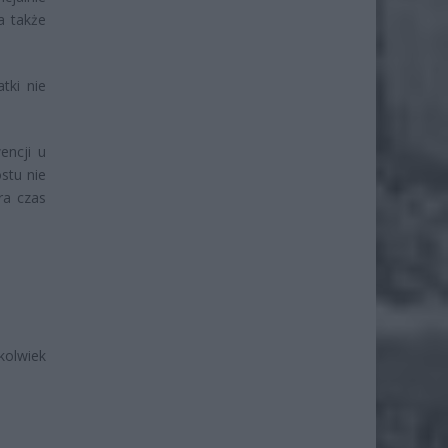
a także
tki nie
encji u
stu nie
ra czas
kolwiek