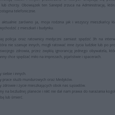
 lub chorzy. Obowiązek ten Sanepid zrzuca na Administrację, któr
dostępna telefonicznie.
aktualnie zarówno ja, moja rodzina jak i wszyscy mieszkańcy kla
wychodzić z mieszkań i budynku.
iaj policja oraz ratownicy medyczni zamiast spędzić 3h na interw
tóra nie szanuje innych, mogli ratować inne życia ludzkie lub po pro
swojego zdrowia, przez zwykłą ignorancję jednego obywatela, któ
nny chce spędzać miło na imprezach, pijaństwie i spacerach.
 siebie i innych.
y prace służb mundurowych oraz Medyków.
 zdrowie i życie mieszkających obok nas sąsiadów.
my na bezludnej planecie i nikt nie dał nam prawa do narażania kogo
bę lub śmierć.