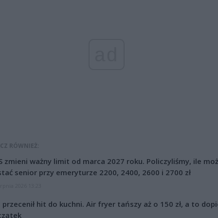
ad
CZ RÓWNIEŻ:
 zmieni ważny limit od marca 2027 roku. Policzyliśmy, ile mo
tać senior przy emeryturze 2200, 2400, 2600 i 2700 zł
erpnia 2026 13:23
l przecenił hit do kuchni. Air fryer tańszy aż o 150 zł, a to dop
czątek