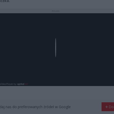
iczka.
REKLAMA
Play
aj nas do preferowanych źródeł w Google
Do