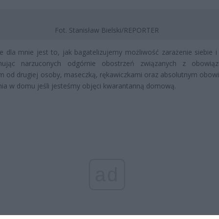
Fot. Stanisław Bielski/REPORTER
e dla mnie jest to, jak bagatelizujemy możliwość zarażenie siebie i 
nując narzuconych odgórnie obostrzeń związanych z obowiąz
m od drugiej osoby, maseczką, rękawiczkami oraz absolutnym obow
ia w domu jeśli jesteśmy objęci kwarantanną domową.
ad