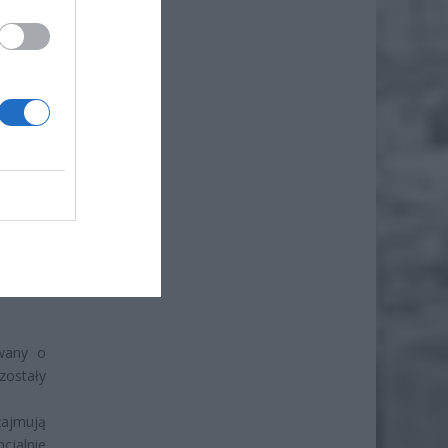
owany o
zostały
zajmują
cjalnie