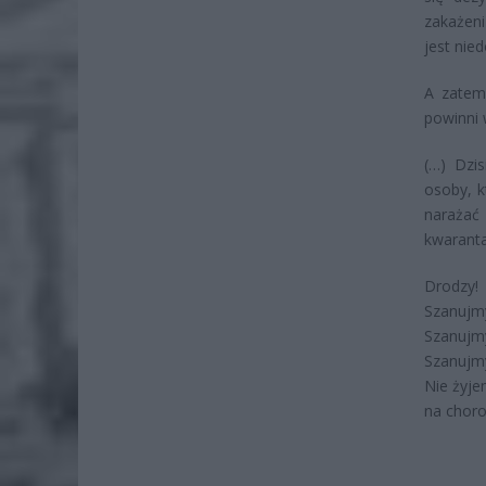
zakażeni
jest nie
A zatem 
powinni 
(…) Dzis
osoby, k
narażać 
kwaranta
Drodzy!
Szanujmy
Szanujm
Szanujmy
Nie żyje
na choro