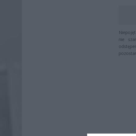
Niepojęt
nie sza
odstępe
pozostan