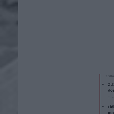
ZOBA
ZUS
dos
7 si
Lid
po