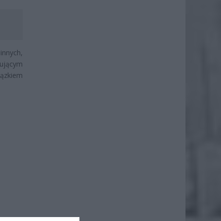
innych,
ującym
iązkiem