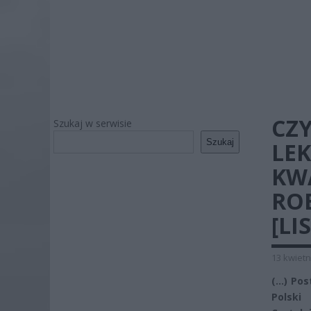
CZ
Szukaj w serwisie
Szukaj
LE
KW
ROB
[LI
13 kwietn
(…) Po
Polski 