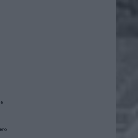
że
iero