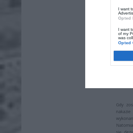
ściany i
I want 
Advertis
Opted 
I want t
of my P
was col
Opted 
Gdy zos
nakazie
wykonane
Natomia
się dezy