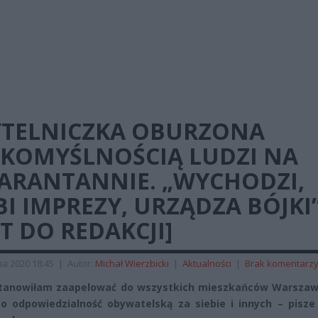
YTELNICZKA OBURZONA
KKOMYŚLNOŚCIĄ LUDZI NA
ARANTANNIE. „WYCHODZI,
I IMPREZY, URZĄDZA BÓJKI
ST DO REDAKCJI]
ia 2020 18:45
|
Autor:
Michał Wierzbicki
|
Aktualności
|
Brak komentarz
stanowiłam zaapelować do wszystkich mieszkańców Warszaw
o odpowiedzialność obywatelską za siebie i innych – pisze