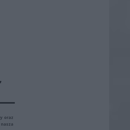
”
y
y oraz
 nasza