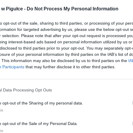
w Pigułce -
Do Not Process My Personal Information
to opt-out of the sale, sharing to third parties, or processing of your per
CZ RÓWNIEŻ:
formation for targeted advertising by us, please use the below opt-out s
r selection. Please note that after your opt-out request is processed y
et 3600 zł miesięcznie zamiast 800+. Nowa propozycja dla
eing interest-based ads based on personal information utilized by us or
ziców dzieci do 3. roku życia
disclosed to third parties prior to your opt-out. You may separately opt-
erpnia 2026 19:29
losure of your personal information by third parties on the IAB’s list of
. This information may also be disclosed by us to third parties on the
IA
 podniesie próg 500 plus dla seniorów. Policzyliśmy, ile może
Participants
that may further disclose it to other third parties.
ieść wypłata przy emeryturze od 2200 do 2700 zł
erpnia 2026 19:14
l Data Processing Opt Outs
yjemność mieć na klatce sąsiadkę, która tydzień temu udostępnił
nie członkowi swojej rodziny, ponieważ osoba ta wróciła z zagr
o opt-out of the Sharing of my personal data.
domowej, 14 dniowej kwarantannie. Wszystko byłoby ok, gdyby nie f
In
bjęta kwarantanną, pomimo nakazu pozostania w domu, kaszlu i
nie wychodzi z mieszkania, zapraszała gości, robi imprezy i urządza
o opt-out of the Sale of my Personal Data.
stanie upojenia alkoholowego, chodząc po klatce, ociera się o ws
In