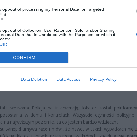
 drzwi innych lokatorów.
to opt-out of processing my Personal Data for Targeted
ing.
In
o opt-out of Collection, Use, Retention, Sale, and/or Sharing
ersonal Data that Is Unrelated with the Purposes for which it
lected.
Out
ad
CONFIRM
Data Deletion
Data Access
Privacy Policy
tała wezwana Policja na interwencję, lokator został poinform
 pozostania w domu i kontrolach. Wszystkie czynności policyjne 
 na najwyższym poziomie, za co jestem bardzo wdzięczna.
st Sanepid umywa ręce i mówi, że nawet w takich wypadkach nie 
nfekcją klatek i innych przestrzeni, w których znajdują się poten