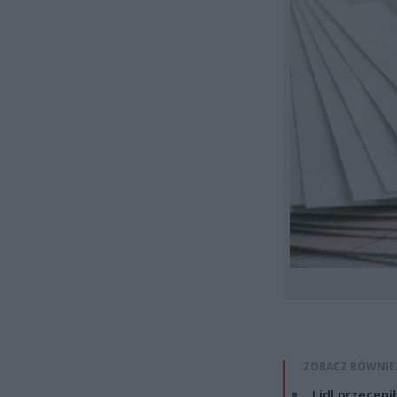
ZOBACZ RÓWNIE
Lidl przeceni