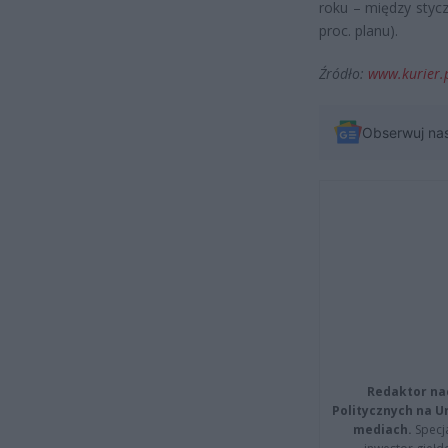
roku – między styc
proc. planu).
Źródło:
www.kurier.
Obserwuj na
Redaktor na
Politycznych na 
mediach.
Specja