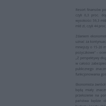
Resort finansów po
czyli 0,3 proc. 
wysokości 59,3 mld
mld zł, czyli 44 proc
Zdaniem ekonomist
uznać za kontynuac
mniejszy o 15-20 m
pożyczkowe” – ocen
„Z perspektywy dług
w całości zabezpie
publicznego znaczn
funkcjonowania gos
Ekonomista zwrócił 
będą miały znaczn
przełożenie na por
państwa będzie o