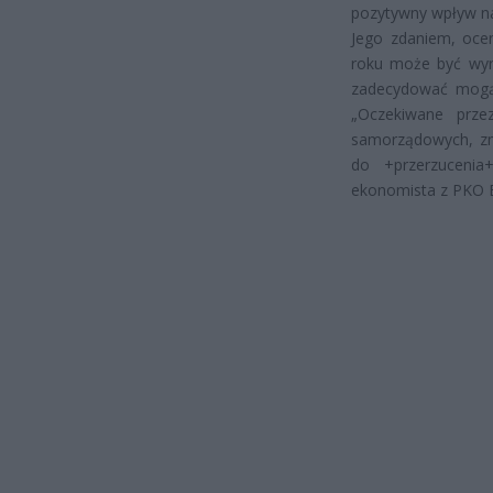
pozytywny wpływ na
Jego zdaniem, oce
roku może być wyr
zadecydować mogą 
„Oczekiwane przez
samorządowych, zmn
do +przerzucenia
ekonomista z PKO 