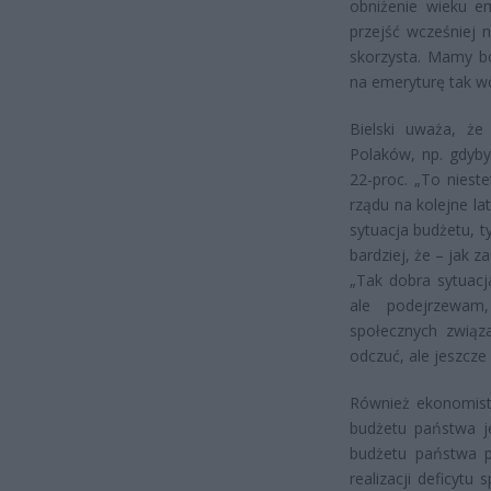
obniżenie wieku e
przejść wcześniej 
skorzysta. Mamy bo
na emeryturę tak wc
Bielski uważa, że
Polaków, np. gdyby
22-proc. „To niest
rządu na kolejne la
sytuacja budżetu, t
bardziej, że – jak 
„Tak dobra sytuacj
ale podejrzewam
społecznych związ
odczuć, ale jeszcze
Również ekonomist
budżetu państwa je
budżetu państwa po
realizacji deficyt