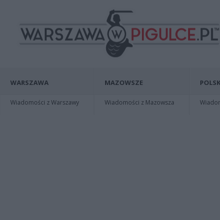
WARSZAWA
MAZOWSZE
POLSK
Wiadomości z Warszawy
Wiadomości z Mazowsza
Wiadomo