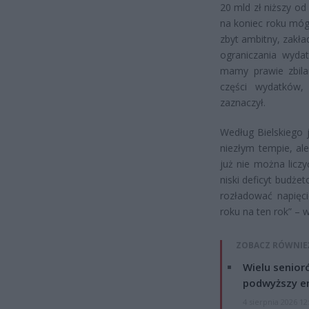
20 mld zł niższy od
na koniec roku móg
zbyt ambitny, zakł
ograniczania wydat
mamy prawie zbila
części wydatków,
zaznaczył.
Według Bielskiego 
niezłym tempie, al
już nie można liczy
niski deficyt budże
rozładować napięc
roku na ten rok” – wy
ZOBACZ RÓWNIE
Wielu senior
podwyższy e
4 sierpnia 2026 12