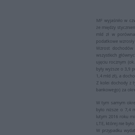
MF wyjaśniło w cz
że między stycznie
mld zł w porówna
podatkowe wzrosły 
Wzrost dochodów 
wszystkich głównyc
ujęciu rocznym (ok
były wyższe o 3,9 pr
1,4 mld zł), a docho
Z kolei dochody z t
bankowego) za okres
W tym samym okres
było niższe o 7,4 
lutym 2016 roku mi
LTE, której nie był
W przypadku wydat