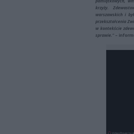
pamiątkowych, wm
krzyży. Zdewast
warszawskich i był
przekształcenia Zw
w kontekście zdewa
sprawie.”
– informu