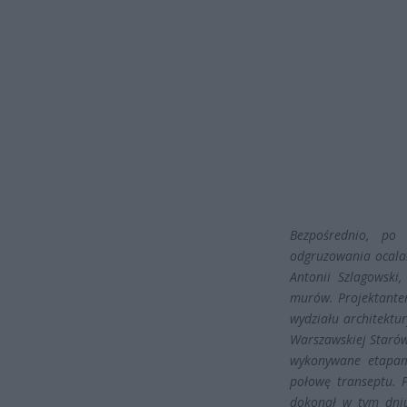
Bezpośrednio, po
odgruzowania ocala
Antonii Szlagowski
murów. Projektantem
wydziału architektur
Warszawskiej Starów
wykonywane etapam
połowę transeptu. 
dokonał w tym dniu