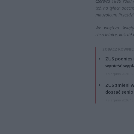
czerwca 1886 roku A
też, na tyłach obecn
mauzoleum Przeździe
We wnętrzu świąt
chrzcielnicę, kośció
ZOBACZ RÓWNIE
ZUS podniesie
wynieść wypł
7 sierpnia 2026 19
ZUS zmieni w
dostać senio
7 sierpnia 2026 13