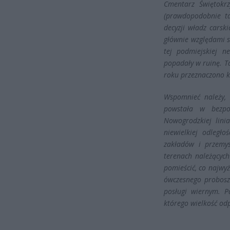
Cmentarz Świętokrz
(prawdopodobnie ta
decyzji władz carsk
głównie względami 
tej podmiejskiej n
popadały w ruinę. Ta
roku przeznaczono k
Wspomnieć należy, 
powstała w bezpoś
Nowogrodzkiej lini
niewielkiej odległ
zakładów i przemys
terenach należących
pomieścić, co najwy
ówczesnego probosz
posługi wiernym. P
którego wielkość odp