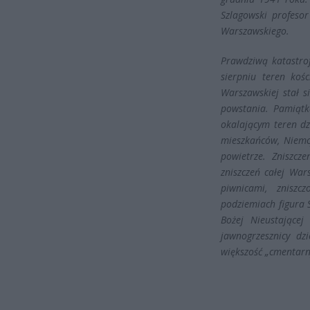
Szlagowski profeso
Warszawskiego.
Prawdziwą katastro
sierpniu teren koś
Warszawskiej stał s
powstania. Pamiątk
okalającym teren dz
mieszkańców, Niemc
powietrze. Zniszcz
zniszczeń całej War
piwnicami, zniszc
podziemiach figura Ś
Bożej Nieustające
jawnogrzesznicy dz
większość „cmentarny