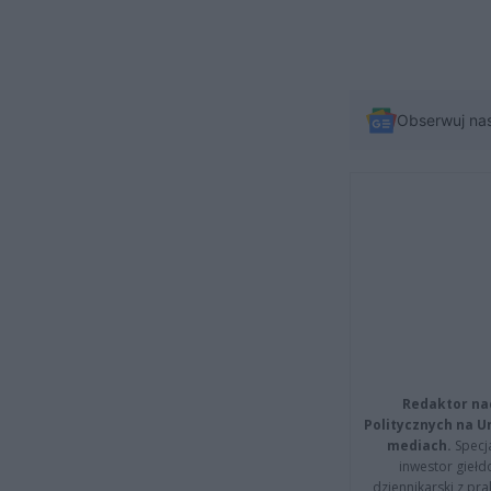
Obserwuj na
Redaktor na
Politycznych na 
mediach.
Specja
inwestor giełd
dziennikarski z pr