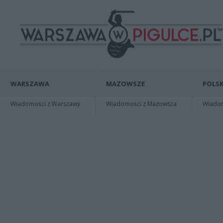
WARSZAWA
MAZOWSZE
POLSK
Wiadomości z Warszawy
Wiadomości z Mazowsza
Wiadomo