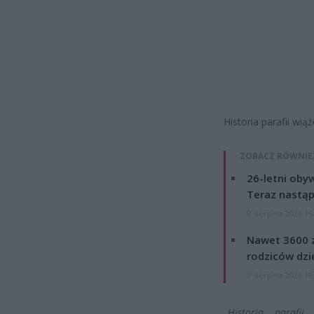
Historia parafii wią
ZOBACZ RÓWNIE
26-letni obyw
Teraz nastąp
8 sierpnia 2026 15
Nawet 3600 z
rodziców dzie
7 sierpnia 2026 19
„Historia paraf