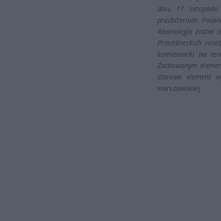
dniu 17 listopada
prezbiterium. Poświę
Równolegle został 
Przeździeckich roz
kamieniarki na ter
Zachowanym elemente
stanowi element wy
warszawskiej.