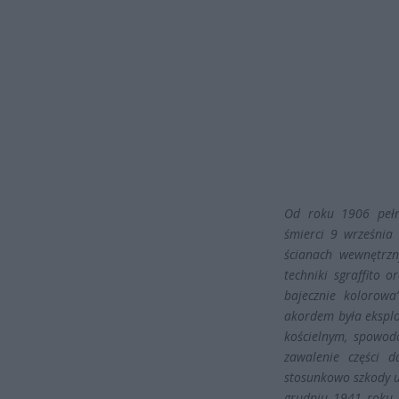
Od roku 1906 pełni
śmierci 9 września
ścianach wewnętrz
techniki sgraffito 
bajecznie kolorowa
akordem była eksplo
kościelnym, spowod
zawalenie części d
stosunkowo szkody u
grudniu 1941 roku.