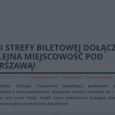
I STREFY BILETOWEJ DOŁĄC
LEJNA MIEJSCOWOŚĆ POD
RSZAWĄ!
 2017 18:06
|
Autor:
Michał Wierzbicki
|
Aktualności
|
Brak komentarzy
zibie Zarządu Transportu Miejskiego podpisane zo
ienie z samorządowcami. Włączenie miasta Łomianki do I 
ej jest coraz bliżej. Dzięki temu mieszkańcy kupujący bile
zaoszczędzą w skali roku 840 złotych.
REKLAMA