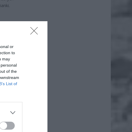
anki.
sonal or
ection to
ou may
 personal
out of the
 downstream
B’s List of
iero