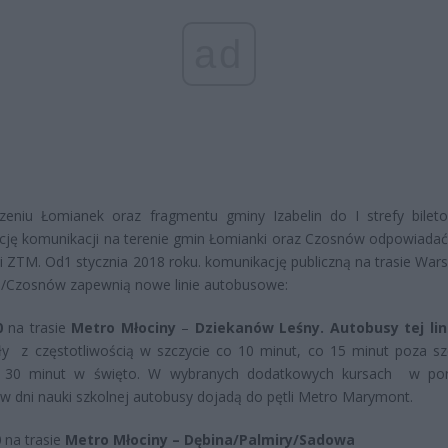
ad
zeniu Łomianek oraz fragmentu gminy Izabelin do I strefy bilet
cję komunikacji na terenie gmin Łomianki oraz Czosnów odpowiadać
i ZTM. Od1 stycznia 2018 roku. komunikację publiczną na trasie War
i/Czosnów zapewnią nowe linie autobusowe:
0
na trasie
Metro Młociny
–
Dziekanów Leśny. Autobusy tej lin
ły z częstotliwością w szczycie co 10 minut, co 15 minut poza s
 30 minut w święto. W wybranych dodatkowych kursach w po
 w dni nauki szkolnej autobusy dojadą do pętli Metro Marymont.
0
na trasie
Metro Młociny – Dębina/Palmiry/Sadowa