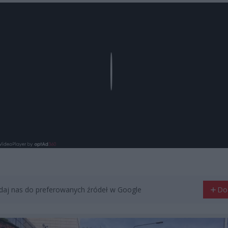
Play
aj nas do preferowanych źródeł w Google
Do