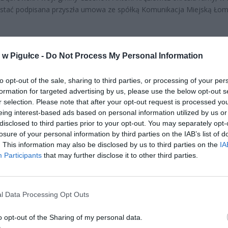
tać podpisana przyszła umowa ze spółką Komunikacja Miejską Łomi
w Pigułce -
Do Not Process My Personal Information
to opt-out of the sale, sharing to third parties, or processing of your per
formation for targeted advertising by us, please use the below opt-out s
ad
r selection. Please note that after your opt-out request is processed y
eing interest-based ads based on personal information utilized by us or
disclosed to third parties prior to your opt-out. You may separately opt-
losure of your personal information by third parties on the IAB’s list of
. This information may also be disclosed by us to third parties on the
IA
Participants
that may further disclose it to other third parties.
l Data Processing Opt Outs
CZ RÓWNIEŻ:
l przecenił hit do kuchni. Air fryer tańszy aż o 150 zł, a to dop
o opt-out of the Sharing of my personal data.
czątek