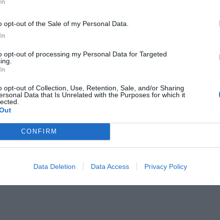
In
erpnia 2026 16:06
o opt-out of the Sale of my Personal Data.
niądze dla milionów polskich rodzin. ZUS wypłacił już 173 mln z
In
oski wciąż można składać
to opt-out of processing my Personal Data for Targeted
erpnia 2026 12:56
ing.
In
a podpisanie umowy musi jeszcze wyrazić stosowną uchwałą Rad
o opt-out of Collection, Use, Retention, Sale, and/or Sharing
. Podpisane porozumienie to kolejny krok w kierunku rozwoju tra
ersonal Data that Is Unrelated with the Purposes for which it
lected.
cyjnego. Od listopada 2016 roku w I strefie biletowej funkcjonują Ma
Out
 30-dniowy normalny na Warszawę i Łomianki mieszkańcy tego miast
CONFIRM
 złotych. Po wejściu do I strefy koszt 30-dniowego biletu wynie
 Oznacza to, że osoby kupujące bilety miesięczne zaoszczędzą w ska
ych.
Data Deletion
Data Access
Privacy Policy