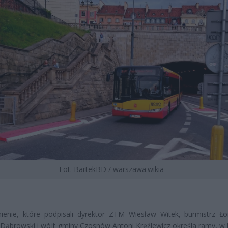
Fot. BartekBD / warszawa.wikia
ienie, które podpisali dyrektor ZTM Wiesław Witek, burmistrz Ł
ąbrowski i wójt gminy Czosnów Antoni Kręźlewicz określa ramy, w 