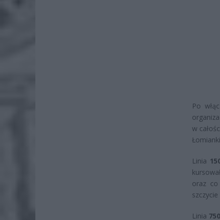
Po włąc
organiza
w całośc
Łomiank
Linia
15
kursowa
oraz co
szczycie
Linia
75