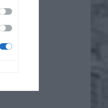
ł.
a m.st.
nsportu
rki.
a płacą
sie 110
li roku