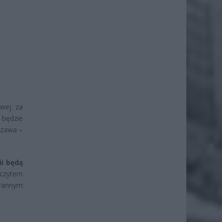
owej za
 będzie
szawa –
ii będą
zczytem
rannym