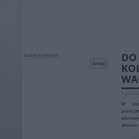
DO 
Szukaj w serwisie
Szukaj
KO
WA
1 grudnia
W sied
porozum
biletow
dniowe 