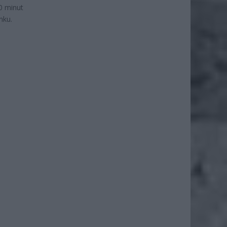
0 minut
nku.