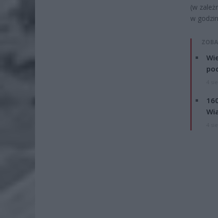
(w zależ
w godzin
ZOBA
Wie
po
4 si
160
Wi
4 si