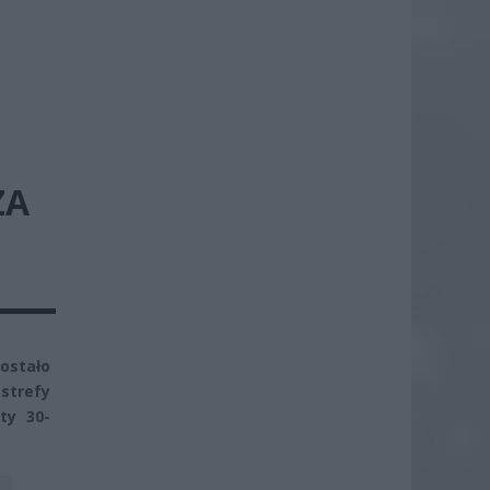
ZA
stało
strefy
ty 30-