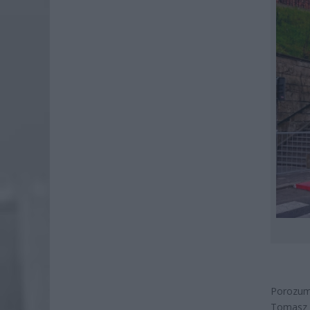
Porozum
Tomasz D