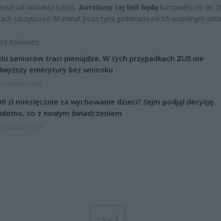
ności od wariantu trasy)
. Autobusy tej linii będą
kursowały co ok. 2
ach szczytu i co 30 minut poza tymi godzinami na ich wspólnym odci
CZ RÓWNIEŻ:
lu seniorów traci pieniądze. W tych przypadkach ZUS nie
dwyższy emerytury bez wniosku
erpnia 2026 12:34
0 zł miesięcznie za wychowanie dzieci? Sejm podjął decyzję.
adomo, co z nowym świadczeniem
erpnia 2026 12:16
ad