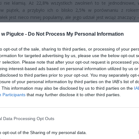
yki nie kłamią. Aż 22,8% wszystkich zwolnień to te jednodniowe,
 w piątek, a przybyło ich o blisko 2,5% w porównaniu z rokie
ałek jest nieco mniej popularny, ale jego udział jest wciąż znaczący
 przypada na poniedziałki, co oznacza wzrost o blisko 3% w stos
niego roku. Najnowszy raport ZUS „Absencja chorobowa w 20
w Pigułce -
Do Not Process My Personal Information
e, że w minionym roku spędziliśmy ponad 290 mln dni na zwoln
ich – o 2,8 mln dni więcej niż w 2023 roku. To jasny sygnał, ż
to opt-out of the sale, sharing to third parties, or processing of your per
ków traktuje chorobowe jako sposób na przedłużenie weekendu.
formation for targeted advertising by us, please use the below opt-out s
r selection. Please note that after your opt-out request is processed y
eing interest-based ads based on personal information utilized by us or
disclosed to third parties prior to your opt-out. You may separately opt-
losure of your personal information by third parties on the IAB’s list of
. This information may also be disclosed by us to third parties on the
IA
Participants
that may further disclose it to other third parties.
ad
l Data Processing Opt Outs
o opt-out of the Sharing of my personal data.