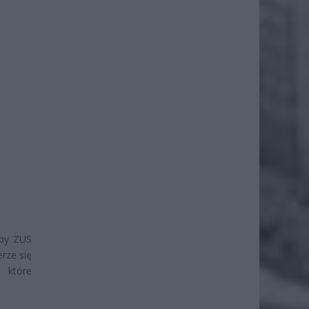
 by ZUS
rze się
, które