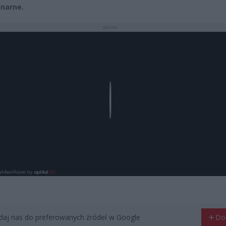
inarne.
REKLAMA
Play
aj nas do preferowanych źródeł w Google
Do