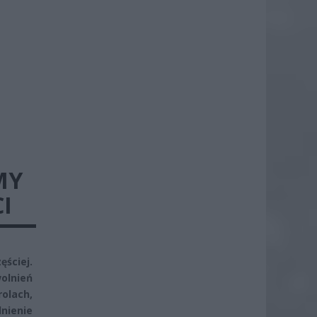
MY
I
ściej.
olnień
olach,
lnienie