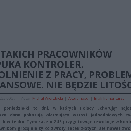
 TAKICH PRACOWNIKÓW
PUKA KONTROLER.
OLNIENIE Z PRACY, PROBLE
ANSOWE. NIE BĘDZIE LITOŚC
2025 00:27
|
Autor:
Michał Wierzbicki
|
Aktualności
|
Brak komentarzy
i poniedziałki to dni, w których Polacy „chorują” najczę
sze dane pokazują alarmujący wzrost jednodniowych zw
ich w te dni. Tymczasem ZUS przygotowuje rewolucję w kontr
wnikom grożą nie tylko zwroty setek złotych, ale nawet zwo