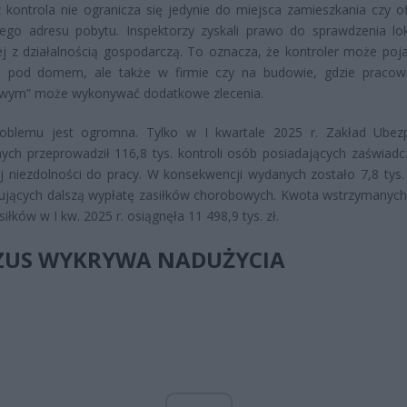
z kontrola nie ogranicza się jedynie do miejsca zamieszkania czy ofi
go adresu pobytu. Inspektorzy zyskali prawo do sprawdzenia loka
j z działalnością gospodarczą. To oznacza, że kontroler może poja
ko pod domem, ale także w firmie czy na budowie, gdzie pracow
wym” może wykonywać dodatkowe zlecenia.
roblemu jest ogromna. Tylko w I kwartale 2025 r. Zakład Ubez
ych przeprowadził 116,8 tys. kontroli osób posiadających zaświadc
 niezdolności do pracy. W konsekwencji wydanych zostało 7,8 tys. 
ujących dalszą wypłatę zasiłków chorobowych. Kwota wstrzymanych
siłków w I kw. 2025 r. osiągnęła 11 498,9 tys. zł.
 ZUS WYKRYWA NADUŻYCIA