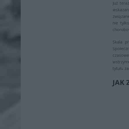
Już tera
wskazane
związane
nie tyl
chorobo
Skala p
Społeczn
czasowej
wstrzym
tytułu za
JAK