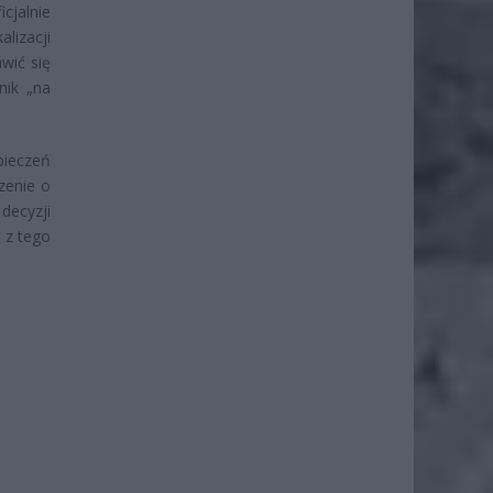
cjalnie
lizacji
wić się
nik „na
pieczeń
zenie o
decyzji
 z tego