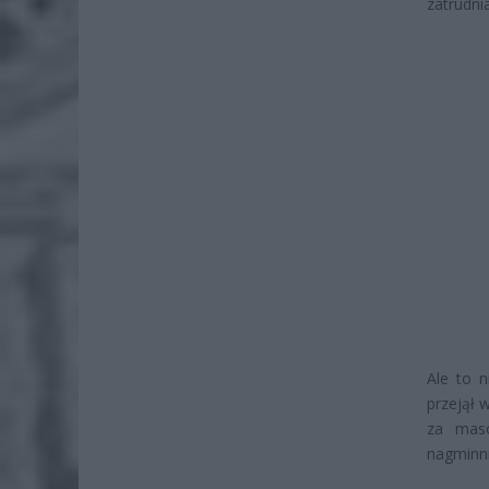
zatrudni
Ale to 
przejął 
za maso
nagminni