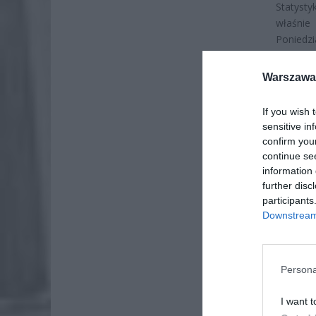
Statyst
właśnie
Poniedzi
absencji
poprzed
Warszawa 
pokazuj
lekarsk
If you wish 
pracowni
sensitive in
confirm you
continue se
information 
further disc
participants
Downstream 
Persona
I want t