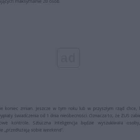
ających maksymalnie 20 osób.
ad
nie koniec zmian. Jeszcze w tym roku lub w przyszłym rząd chce,
wypłaty świadczenia od 1 dnia nieobecności. Oznacza to, że ZUS zabie
we kontrole. Sztuczna Inteligencja będzie wyszukiwała osoby
e „przedłużają sobie weekend”.