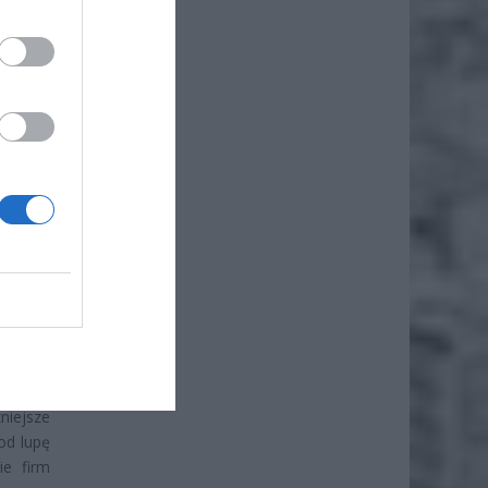
iero
ł.
etencje
niejsze
od lupę
ie firm