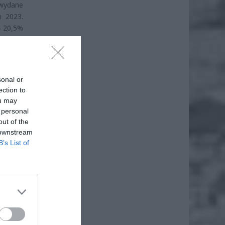
 wydane
m 2023.
 – 20,5%
unku do
24 r.”
ieniach
e część
sonal or
ection to
ou may
 personal
out of the
 downstream
B’s List of