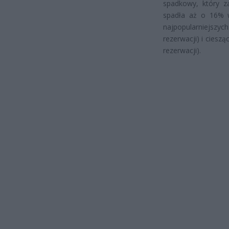
spadkowy, który z
spadła aż o 16% w
najpopularniejsz
rezerwacji) i ciesz
rezerwacji).