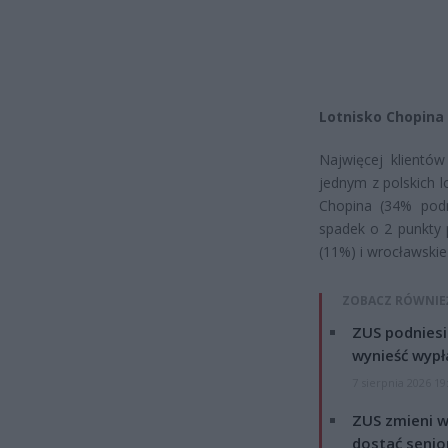
Lotnisko Chopina
Najwięcej klientó
jednym z polskich l
Chopina (34% podr
spadek o 2 punkty 
(11%) i wrocławskie
ZOBACZ RÓWNIE
ZUS podniesie
wynieść wypł
7 sierpnia 2026 19
ZUS zmieni w
dostać senio