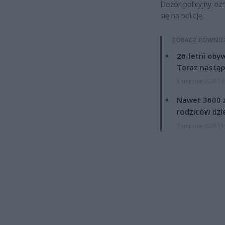
Dozór policyjny oz
się na policję.
ZOBACZ RÓWNIE
26-letni obyw
Teraz nastąp
8 sierpnia 2026 15
Nawet 3600 z
rodziców dzie
7 sierpnia 2026 19