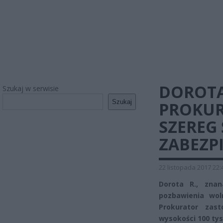
DOROTA
Szukaj w serwisie
Szukaj
PROKUR
SZEREG
ZABEZP
22 listopada 2017 22:
Dorota R., znan
pozbawienia woln
Prokurator zas
wysokości 100 tys.