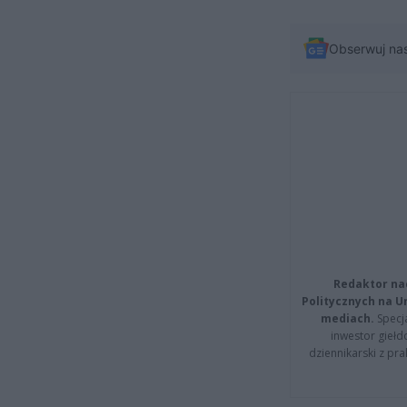
Obserwuj na
Redaktor na
Politycznych na 
mediach.
Specja
inwestor giełd
dziennikarski z pr