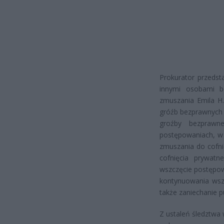
Prokurator przedst
innymi osobami b
zmuszania Emila H
gróźb bezprawnych (
groźby bezprawn
postępowaniach, w k
zmuszania do cofni
cofnięcia prywat
wszczęcie postępow
kontynuowania wsze
także zaniechanie 
Z ustaleń śledztwa 