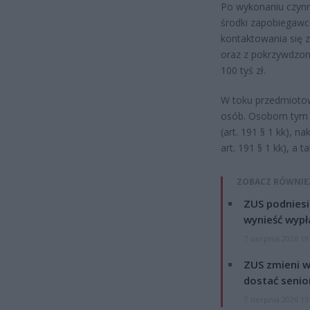
Po wykonaniu czynn
środki zapobiegawc
kontaktowania się z
oraz z pokrzywdzon
100 tyś zł.
W toku przedmiotow
osób. Osobom tym 
(art. 191 § 1 kk), n
art. 191 § 1 kk), a
ZOBACZ RÓWNIE
ZUS podniesie
wynieść wypł
7 sierpnia 2026 19
ZUS zmieni w
dostać senio
7 sierpnia 2026 13