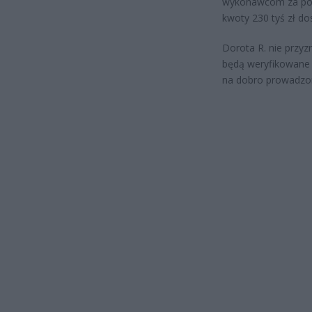
wykonawcom za pope
kwoty 230 tyś zł do
Dorota R. nie przyz
będą weryfikowane 
na dobro prowadzon