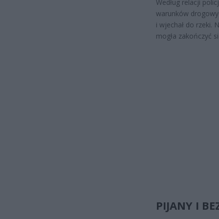
Według relacji poli
warunków drogowyc
i wjechał do rzeki. 
mogła zakończyć się
PIJANY I B