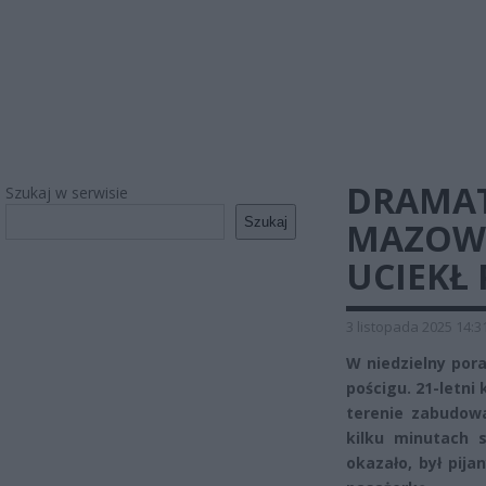
DRAMAT
Szukaj w serwisie
Szukaj
MAZOWS
UCIEKŁ 
3 listopada 2025 14:3
W niedzielny po
pościgu. 21-letni
terenie zabudowa
kilku minutach 
okazało, był pija