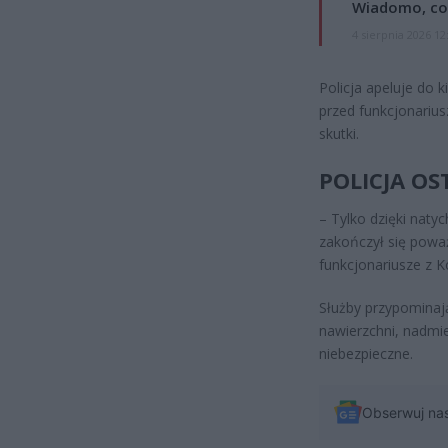
Wiadomo, co
4 sierpnia 2026 12
Policja apeluje do 
przed funkcjonariu
skutki.
POLICJA OS
– Tylko dzięki naty
zakończył się poważ
funkcjonariusze z 
Służby przypominają,
nawierzchni, nadmie
niebezpieczne.
Obserwuj na