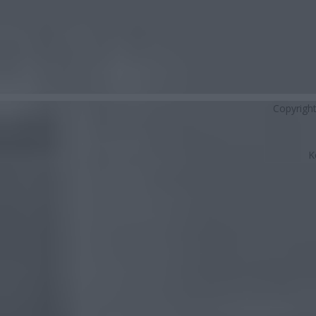
Copyrigh
K