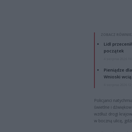
ZOBACZ RÓWNIE
Lidl przeceni
początek
4 sierpnia 2026 16
Pieniądze dla
Wnioski wcią
4 sierpnia 2026 12
Policjanci natychmia
świetlne i dźwiękow
wzdłuż drogi krajo
w boczną ulicę, gd