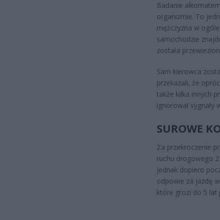
Badanie alkomatem 
organizmie. To jedna
mężczyzna w ogóle 
samochodzie znajdow
została przewiezion
Sam kierowca został
przekazali, że opró
także kilka innych 
ignorował sygnały 
SUROWE K
Za przekroczenie pr
ruchu drogowego 21
jednak dopiero poc
odpowie za jazdę w 
które grozi do 5 la