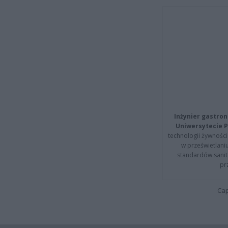
Inżynier gastron
Uniwersytecie P
technologii żywności 
w prześwietlani
standardów sanita
pr
Cap