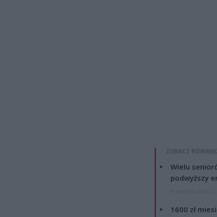
ZOBACZ RÓWNIE
Wielu senior
podwyższy e
4 sierpnia 2026 12
1600 zł mies