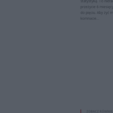
statystyką. To nier
przeżycie 6 miesięc
do pięciu. Aby żyć 
komnacie…
ZOBACZ RÓWNIE