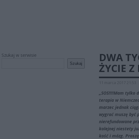
DWA TY
Szukaj w serwisie
Szukaj
ŻYCIE Z
11 marca 2017 21:53
„SOS!!!!Mam tylko d
terapia w Niemczec
marzec jednak ciągl
wygrać muszę być p
nierefundowane prz
kolejnej niestety j
kość i mózg. Proszę