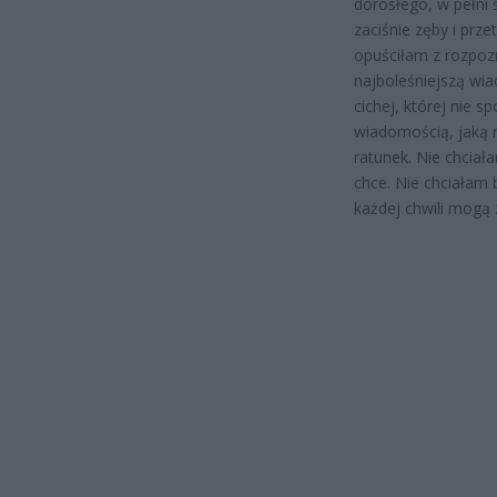
dorosłego, w pełni 
zaciśnie zęby i prze
opuściłam z rozpo
najboleśniejszą w
cichej, której nie 
wiadomością, jaką 
ratunek. Nie chciał
chce. Nie chciałam
każdej chwili mogą