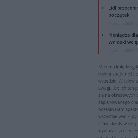
Lidl przeceni
początek
4 sierpnia 2026 16
Pieniądze dla
Wnioski wcią
4 sierpnia 2026 12
Mam na imię Magda
trudną znajomość z r
wszędzie. W telewizj
uwagi, „bo ich ten 
się na okresowych 
zaplanowanego dnia.
oczekiwałam spekta
wszystkie wyniki by
czasu, kiedy w sier
wydłużać. „
Coś mi s
odrzekł lekarz. Nie