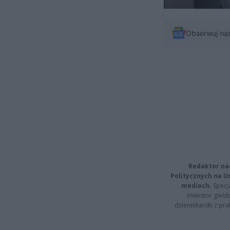
Obserwuj na
Redaktor na
Politycznych na 
mediach.
Specja
inwestor giełd
dziennikarski z pr