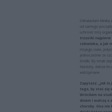
Odnalazłam klinikę 
od samego początku
uchronić mój organ
trzustki najpierw
człowieka, a jak 
mojego ciała, jedy
jednocześnie ze sz
środki. By smak zep
Niestety, dalsze le
wstrzymane.
Zapytasz: „
Jak to 
tego, by stać się
Wróciłam na studi
dniem i walczę o 
choroby. Ona nie 
dzięki której wyr