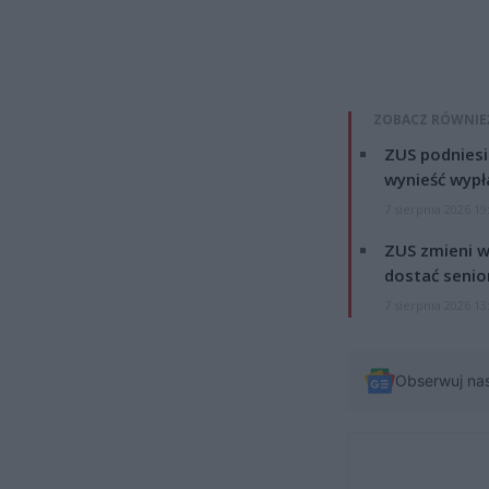
ZOBACZ RÓWNIE
ZUS podniesie
wynieść wypł
7 sierpnia 2026 19
ZUS zmieni w
dostać senio
7 sierpnia 2026 13
Obserwuj na