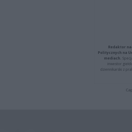
Redaktor na
Politycznych na 
mediach.
Specja
inwestor giełd
dziennikarski z pr
Cap