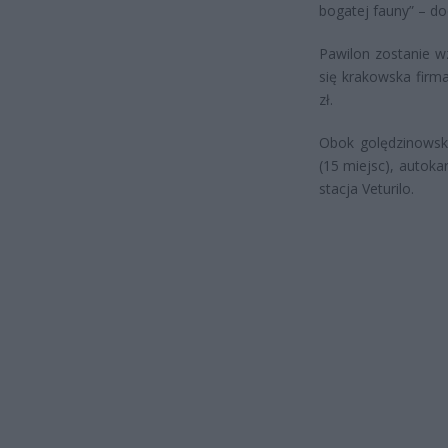
bogatej fauny” – d
Pawilon zostanie wz
się krakowska firma
zł.
Obok golędzinowsk
(15 miejsc), autok
stacja Veturilo.