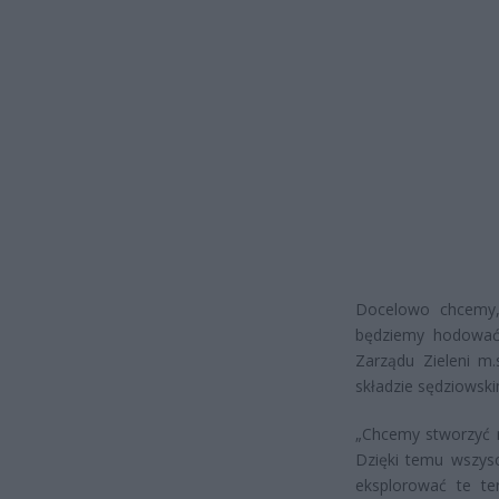
Docelowo chcemy,
będziemy hodować 
Zarządu Zieleni m.
składzie sędziowsk
„Chcemy stworzyć m
Dzięki temu wszysc
eksplorować te ter