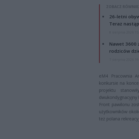
ZOBACZ RÓWNIE
26-letni obyw
Teraz nastąp
8 sierpnia 2026 15
Nawet 3600 z
rodziców dzie
7 sierpnia 2026 19
eM4 Pracownia Arc
konkursie na konce
projektu stanowi
dwukondygnacyjny 
Front pawilonu zos
użytkowników okoli
też polana rekreacy