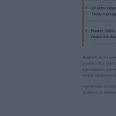
26-letni obyw
Teraz nastąp
8 sierpnia 2026 15
Nawet 3600 z
rodziców dzie
7 sierpnia 2026 19
W latach 40. XX wie
przebito ulicę Mar
warszawskie, jednak
wojnie światowej p
Ogród Saski urządzo
jezdniom ul. Marsza