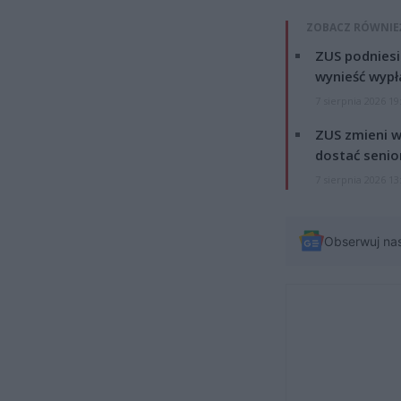
ZOBACZ RÓWNIE
ZUS podniesie
wynieść wypł
7 sierpnia 2026 19
ZUS zmieni w
dostać senio
7 sierpnia 2026 13
Obserwuj na