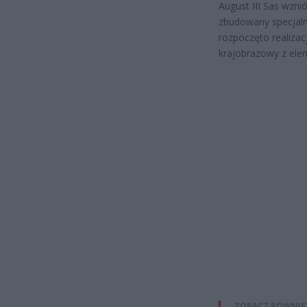
August III Sas wznió
zbudowany specjaln
rozpoczęto realizac
krajobrazowy z ele
ZOBACZ RÓWNIE