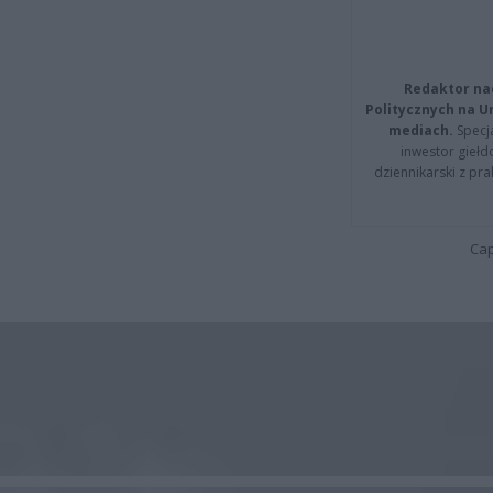
Redaktor na
Politycznych na 
mediach.
Specja
inwestor giełd
dziennikarski z pr
Cap