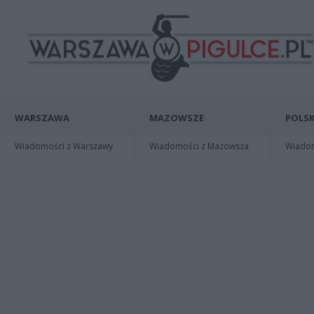
WARSZAWA
MAZOWSZE
POLSK
Wiadomości z Warszawy
Wiadomości z Mazowsza
Wiadomo