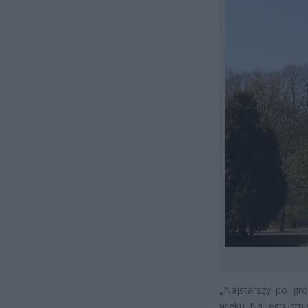
„Najstarszy po gro
wieku. Na jego istn