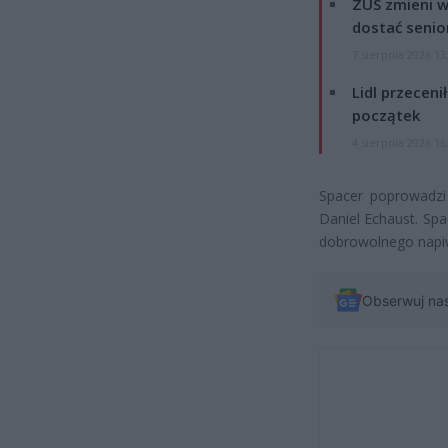
ZUS zmieni w
dostać senio
7 sierpnia 2026 13
Lidl przeceni
początek
4 sierpnia 2026 16
Spacer poprowadzi 
Daniel Echaust. Spa
dobrowolnego napiw
Obserwuj na