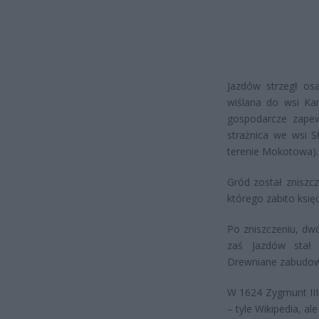
Jazdów strzegł osa
wiślana do wsi Kam
gospodarcze zape
strażnica we wsi S
terenie Mokotowa).
Gród został zniszc
którego zabito ksi
Po zniszczeniu, dw
zaś Jazdów stał s
Drewniane zabudowan
W 1624 Zygmunt II
– tyle Wikipedia, al