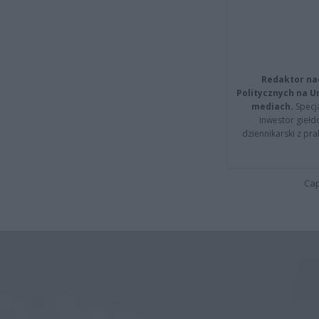
Redaktor na
Politycznych na 
mediach.
Specja
inwestor giełd
dziennikarski z pr
Cap