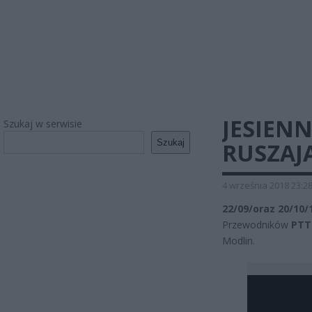
JESIEN
Szukaj w serwisie
Szukaj
RUSZAJĄ
4 września 2018 23:2
22/09/oraz 20/10/
Przewodników
PTT
Modlin.