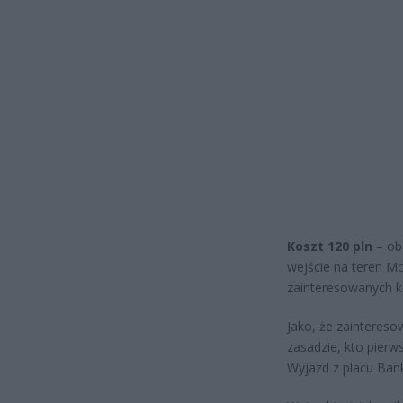
Koszt 120 pln
– ob
wejście na teren Mo
zainteresowanych ko
Jako, że zainteres
zasadzie, kto pierw
Wyjazd z placu Ban