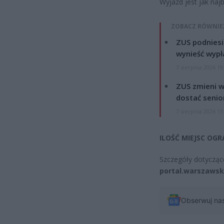
Wyjazd jest jak najb
ZOBACZ RÓWNIE
ZUS podniesie
wynieść wypł
7 sierpnia 2026 19
ZUS zmieni w
dostać senio
7 sierpnia 2026 13
ILOŚĆ MIEJSC OG
Szczegóły dotyczące
portal.warszawsk
Obserwuj na