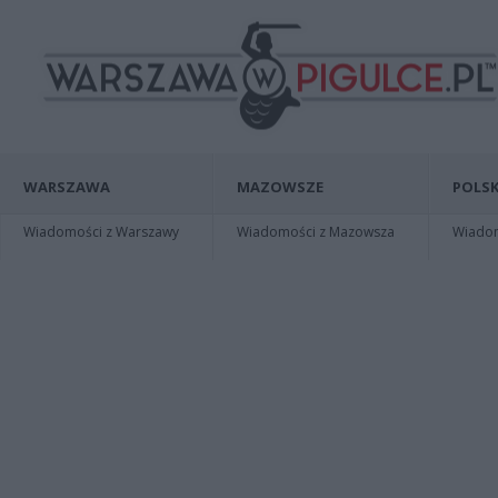
WARSZAWA
MAZOWSZE
POLSK
Wiadomości z Warszawy
Wiadomości z Mazowsza
Wiadomo