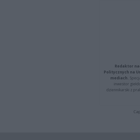
Redaktor na
Politycznych na 
mediach.
Specja
inwestor giełd
dziennikarski z pr
Cap