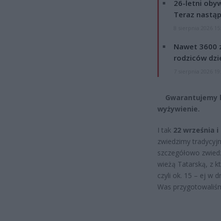
26-letni obyw
Teraz nastąp
8 sierpnia 2026 15
Nawet 3600 z
rodziców dzie
7 sierpnia 2026 19
Gwarantujemy bar
wyżywienie.
I tak
22 września i
zwiedzimy tradycyjn
szczegółowo zwiedzi
wieżą Tatarską, z k
czyli ok. 15 – ej w 
Was przygotowaliśm