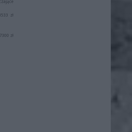
czające
3533 zł
7300 zł