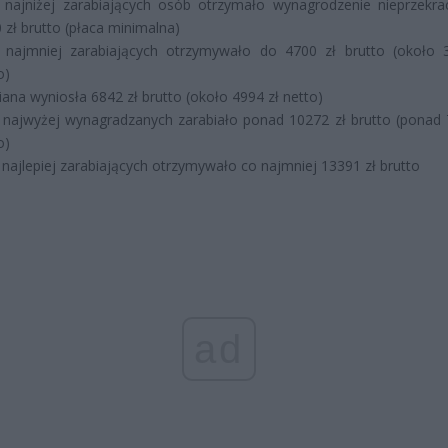
najniżej zarabiających osób otrzymało wynagrodzenie nieprzekra
 zł brutto (płaca minimalna)
najmniej zarabiających otrzymywało do 4700 zł brutto (około 
o)
ana wyniosła 6842 zł brutto (około 4994 zł netto)
najwyżej wynagradzanych zarabiało ponad 10272 zł brutto (ponad 
o)
najlepiej zarabiających otrzymywało co najmniej 13391 zł brutto
ad