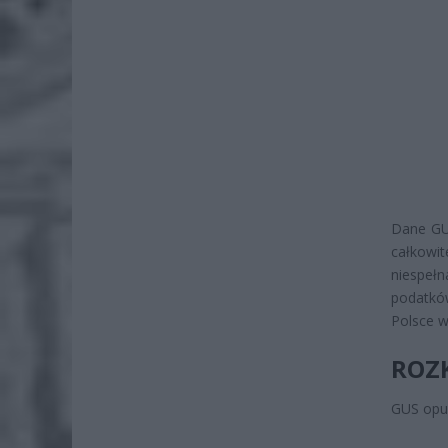
Dane GU
całkowi
niespeł
podatkó
Polsce w
ROZ
GUS opub