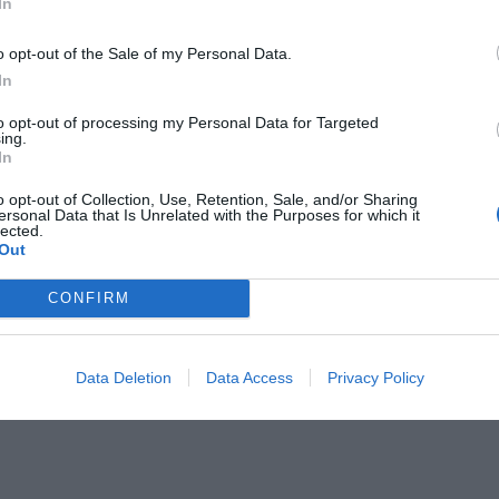
In
ziców dzieci do 3. roku życia
erpnia 2026 19:29
o opt-out of the Sale of my Personal Data.
In
 podniesie próg 500 plus dla seniorów. Policzyliśmy, ile może
ieść wypłata przy emeryturze od 2200 do 2700 zł
to opt-out of processing my Personal Data for Targeted
ing.
erpnia 2026 19:14
In
o opt-out of Collection, Use, Retention, Sale, and/or Sharing
dkreślić, że mediana wynagrodzeń była o blisko 18% niższa od śr
ersonal Data that Is Unrelated with the Purposes for which it
lected.
dzenia w sektorze dużych przedsiębiorstw, które w tym samym 
Out
o 8478,26 zł brutto. Była również o 18,3% niższa od średniej 
rce narodowej.
CONFIRM
TYCZNE OPODATKOWANIE PRAC
SCE
Data Deletion
Data Access
Privacy Policy