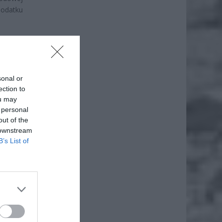
podatku
sonal or
ection to
ou may
 personal
out of the
 downstream
B’s List of