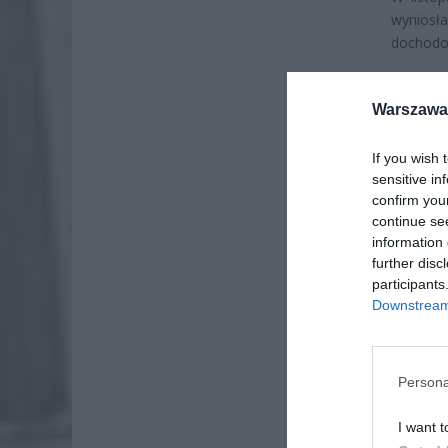
wyniosła
dochodow
Warszawa 
If you wish 
sensitive in
confirm you
continue se
information 
further disc
participants
Downstream 
Persona
ZOBA
I want t
Naw