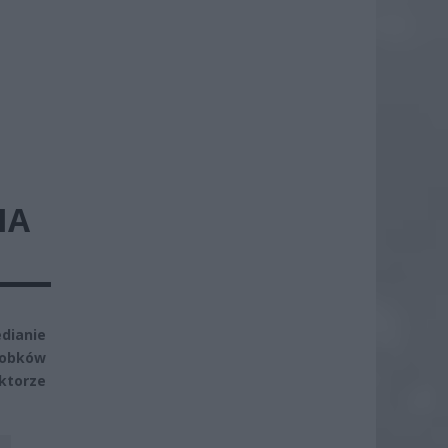
IA
dianie
robków
torze