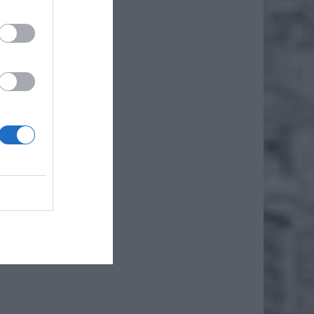
edniego
okresie
płacy w
Y W