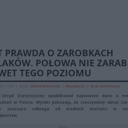
ST PRAWDA O ZAROBKACH
LAKÓW. POŁOWA NIE ZARAB
WET TEGO POZIOMU
25 17:05
|
Autor:
Michał Wierzbicki
|
Aktualności
|
Brak komentarzy
 Urząd Statystyczny opublikował najnowsze dane o me
dzeń w Polsce. Wyniki pokazują, że rzeczywisty obraz za
ów znacząco odbiega od średnich wartości w sek
ębiorstw.
REKLAMA