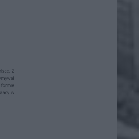
lsce. Z
zymywał
 formie
płacy w