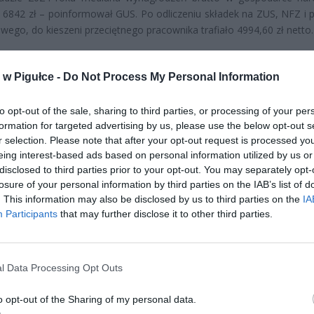
 6842 zł – poinformował GUS. Po odliczeniu składek na ZUS, NFZ i 
ego, do kieszeni przeciętnego pracownika trafiało 4994,60 zł netto.
w Pigułce -
Do Not Process My Personal Information
to opt-out of the sale, sharing to third parties, or processing of your per
formation for targeted advertising by us, please use the below opt-out s
r selection. Please note that after your opt-out request is processed y
ad
eing interest-based ads based on personal information utilized by us or
disclosed to third parties prior to your opt-out. You may separately opt-
losure of your personal information by third parties on the IAB’s list of
. This information may also be disclosed by us to third parties on the
IA
Participants
that may further disclose it to other third parties.
l Data Processing Opt Outs
CZ RÓWNIEŻ:
o opt-out of the Sharing of my personal data.
et 3600 zł miesięcznie zamiast 800+. Nowa propozycja dla