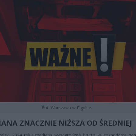
Fot. Warszawa w Pigułce
ANA ZNACZNIE NIŻSZA OD ŚREDNIEJ
padzie 2024 roku mediana wynagrodzeń brutto w gospodarce na