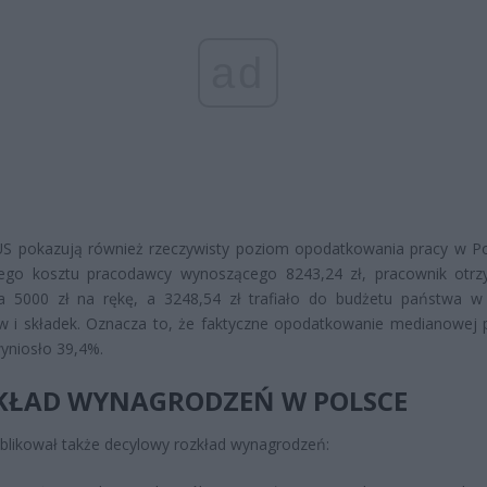
ad
S pokazują również rzeczywisty poziom opodatkowania pracy w Po
tego kosztu pracodawcy wynoszącego 8243,24 zł, pracownik otr
na 5000 zł na rękę, a 3248,54 zł trafiało do budżetu państwa w
w i składek. Oznacza to, że faktyczne opodatkowanie medianowej 
yniosło 39,4%.
KŁAD WYNAGRODZEŃ W POLSCE
likował także decylowy rozkład wynagrodzeń: