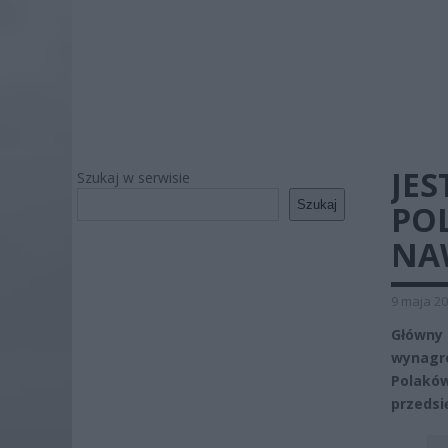
JE
Szukaj w serwisie
Szukaj
PO
NA
9 maja 20
Główny
wynagro
Polak
przedsi