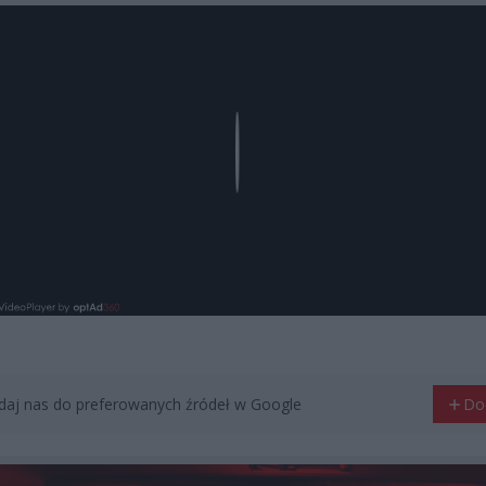
Play
aj nas do preferowanych źródeł w Google
Do