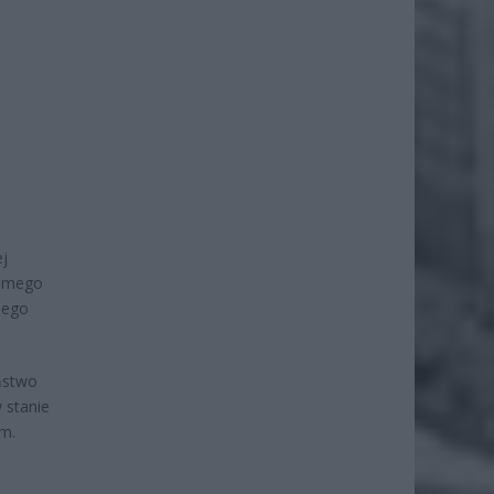
ej
samego
iego
aństwo
 stanie
ym.