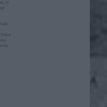
ać, że
ył.
„Sądy
 –
 Polsce
mocy
 pomóc