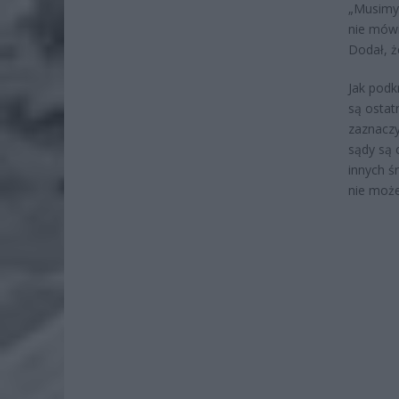
„Musimy 
nie mówi
Dodał, ż
Jak podk
są ostat
zaznaczy
sądy są 
innych ś
nie może