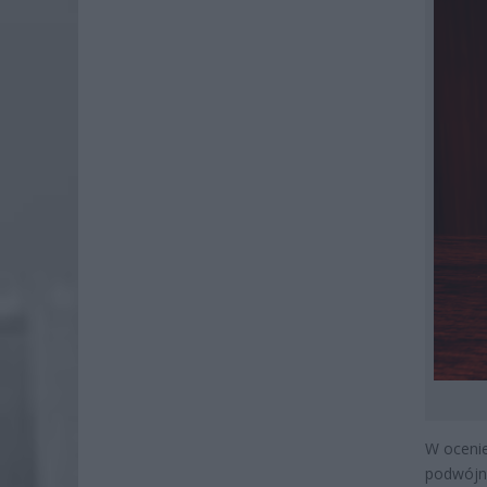
W ocenie
podwójne