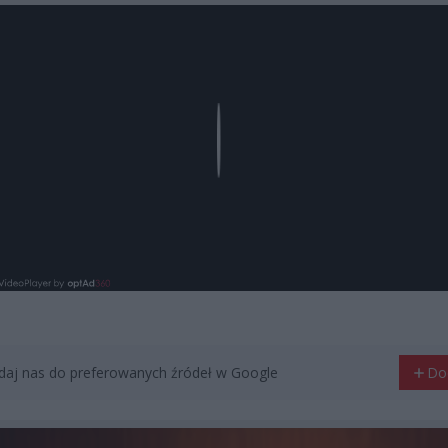
Play
aj nas do preferowanych źródeł w Google
Do