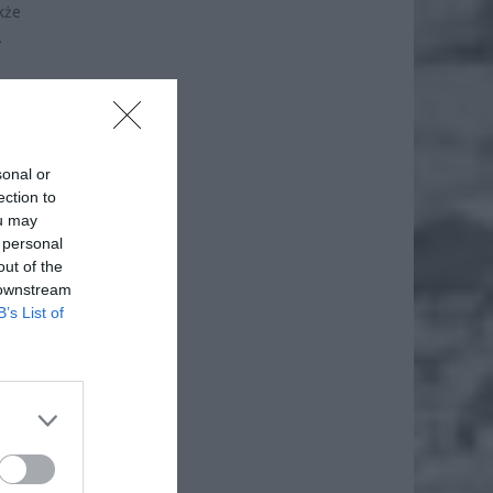
kże
.
sonal or
ection to
ou may
 personal
out of the
 downstream
B’s List of
ż.