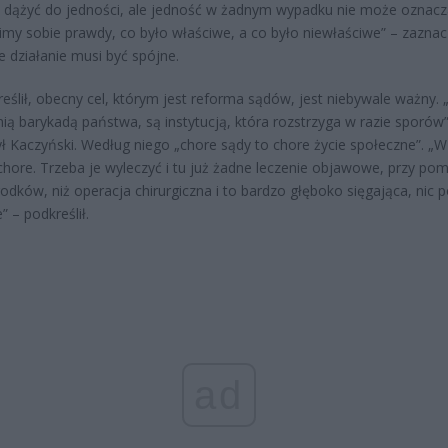
dążyć do jedności, ale jedność w żadnym wypadku nie może oznacz
my sobie prawdy, co było właściwe, a co było niewłaściwe” – zaznacz
e działanie musi być spójne.
reślił, obecny cel, którym jest reforma sądów, jest niebywale ważny. 
nią barykadą państwa, są instytucją, która rozstrzyga w razie sporów”
ł Kaczyński. Według niego „chore sądy to chore życie społeczne”. „W
chore. Trzeba je wyleczyć i tu już żadne leczenie objawowe, przy po
rodków, niż operacja chirurgiczna i to bardzo głęboko sięgająca, nic
” – podkreślił.
ad