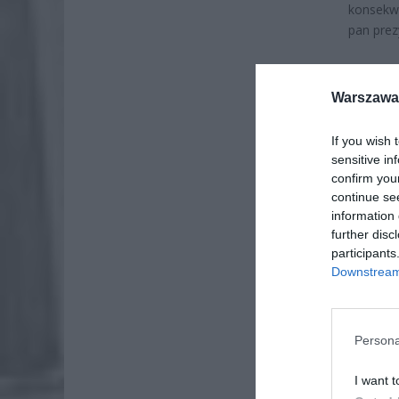
konsekwe
pan prez
Warszawa 
If you wish 
sensitive in
confirm you
continue se
information 
further disc
participants
Downstream 
Persona
ZOBA
I want t
26-