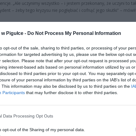
ncje. „Ale uczynimy wszystko – i jestem przekonany, że uczyni to ta
ydent – żeby tego kryzysu nie pogłębiać i cofnąć jego skutki” – mówił
w Pigułce -
Do Not Process My Personal Information
to opt-out of the sale, sharing to third parties, or processing of your per
formation for targeted advertising by us, please use the below opt-out s
r selection. Please note that after your opt-out request is processed y
ad
eing interest-based ads based on personal information utilized by us or
disclosed to third parties prior to your opt-out. You may separately opt-
losure of your personal information by third parties on the IAB’s list of
. This information may also be disclosed by us to third parties on the
IA
Participants
that may further disclose it to other third parties.
l Data Processing Opt Outs
CZ RÓWNIEŻ:
o opt-out of the Sharing of my personal data.
letni obywatel Ukrainy zaatakował zakonnicę i zerwał jej krzy