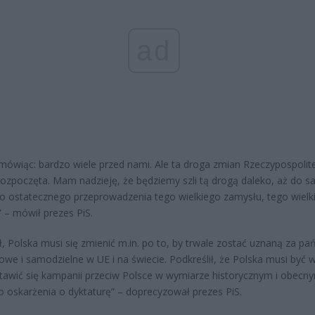
ad
mówiąc: bardzo wiele przed nami. Ale ta droga zmian Rzeczypospolit
rozpoczęta. Mam nadzieję, że będziemy szli tą drogą daleko, aż do 
o ostatecznego przeprowadzenia tego wielkiego zamysłu, tego wielk
” – mówił prezes PiS.
ł, Polska musi się zmienić m.in. po to, by trwale zostać uznaną za p
we i samodzielne w UE i na świecie. Podkreślił, że Polska musi być w
tawić się kampanii przeciw Polsce w wymiarze historycznym i obecn
o oskarżenia o dyktaturę” – doprecyzował prezes PiS.