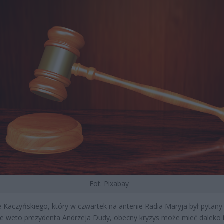
Fot. Pixabay
 Kaczyńskiego, który w czwartek na antenie Radia Maryja był pytany
 weto prezydenta Andrzeja Dudy, obecny kryzys może mieć daleko 