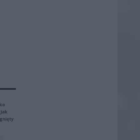
lko
 Jak
ągnięty