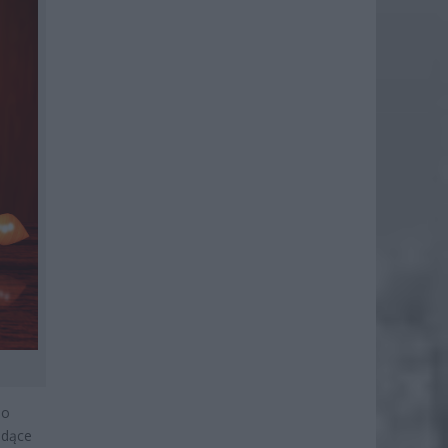
 o
idące