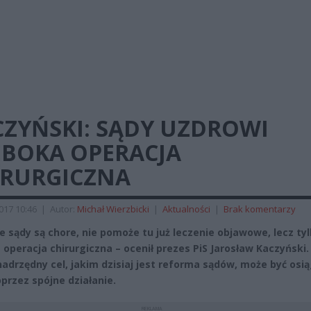
CZYŃSKI: SĄDY UZDROWI
ĘBOKA OPERACJA
IRURGICZNA
2017 10:46
|
Autor:
Michał Wierzbicki
|
Aktualności
|
Brak komentarzy
e sądy są chore, nie pomoże tu już leczenie objawowe, lecz ty
 operacja chirurgiczna – ocenił prezes PiS Jarosław Kaczyński.
nadrzędny cel, jakim dzisiaj jest reforma sądów, może być osi
oprzez spójne działanie.
REKLAMA