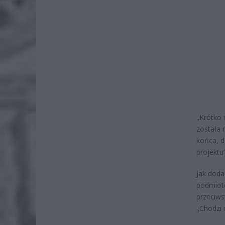
„Krótko 
została 
końca, d
projektu
Jak doda
podmioto
przeciws
„Chodzi 