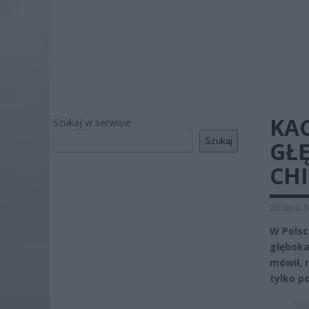
KA
Szukaj w serwisie
Szukaj
GŁ
CH
28 lipca 
W Polsc
głęboka
mówił, 
tylko p