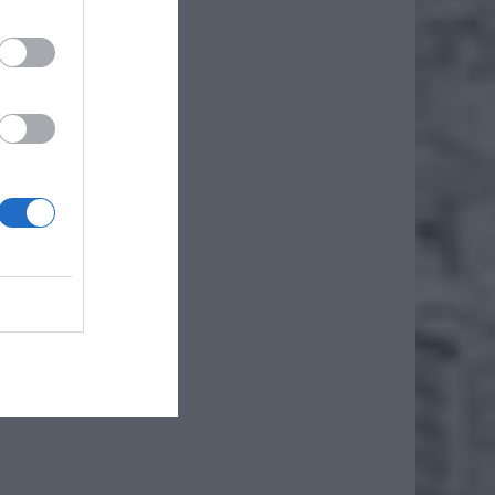
t
e jest
my
ta,
tych