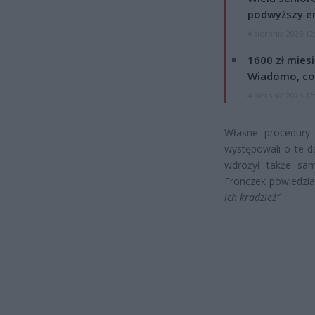
podwyższy e
4 sierpnia 2026 12
1600 zł mies
Wiadomo, co
4 sierpnia 2026 12
Własne procedury 
występowali o te 
wdrożył także sam
Fronczek powiedzia
ich kradzież”
.