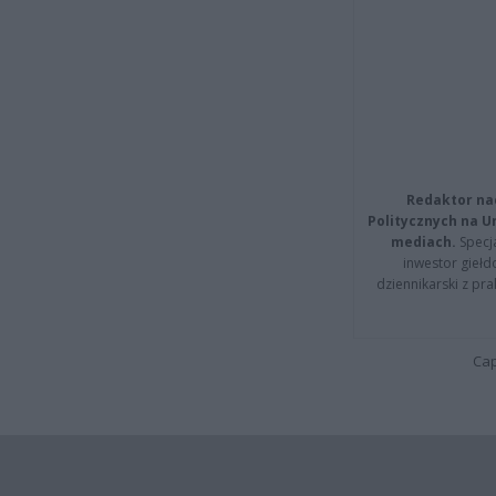
Redaktor na
Politycznych na 
mediach.
Specja
inwestor giełd
dziennikarski z pr
Cap