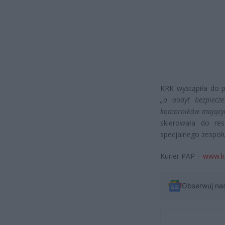
KRK wystąpiła do p
„o audyt bezpiecze
komorników mającyc
skierowała do res
specjalnego zespoł
Kurier PAP –
www.ku
Obserwuj na