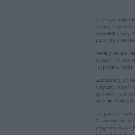
Jak przypomniało M
organy ścigania o 
obywateli z bazy P
podmioty, a kancelar
Według resortu nie
wyjaśnić, co było 
Jak podano, chodzi 
Zaznaczono, że wia
dotyczyły. Resort 
sprawdzić, jakie d
się o nie konkretne 
Jak podkreślił rze
Dziekański
„na tę c
nieuprawnionych”
. 
prokuratury ponad t