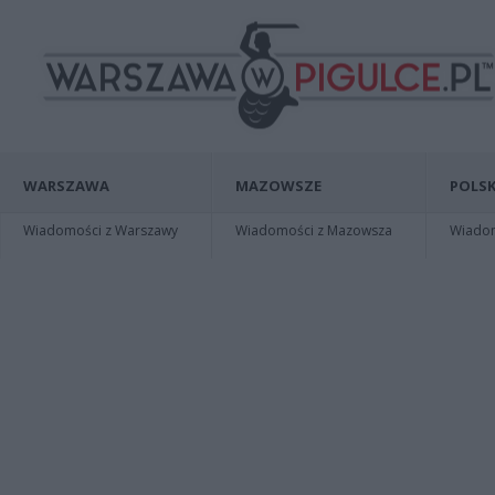
WARSZAWA
MAZOWSZE
POLSK
Wiadomości z Warszawy
Wiadomości z Mazowsza
Wiadomo