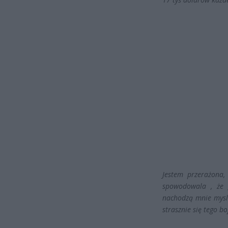
Jestem przerażona,
spowodowala , że g
nachodzą mnie mysli
strasznie się tego b