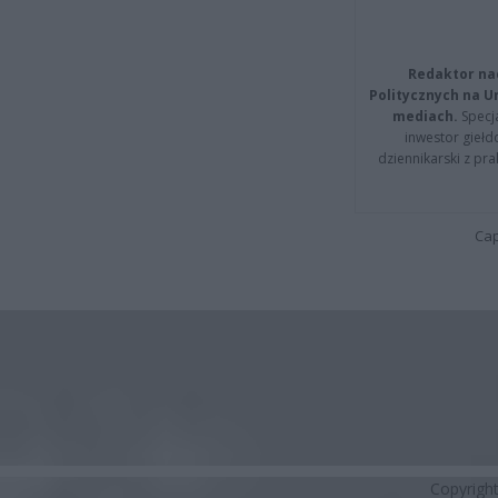
Redaktor na
Politycznych na 
mediach.
Specja
inwestor giełd
dziennikarski z pr
Cap
Copyrigh