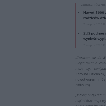
ZOBACZ RÓWNIE
Nawet 3600 z
rodziców dzie
7 sierpnia 2026 19
ZUS podniesie
wynieść wypł
7 sierpnia 2026 19
„Zwracam się do W
uległa zmianie. Zała
może być kontynu
Karolina Dzienniak
nowotworem mózgu
diffusum).
„Jedyną opcją dla mn
najśmielsze moje wy
17 tyś dolarów każde