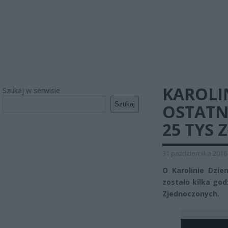
KAROLI
Szukaj w serwisie
Szukaj
OSTATNI
25 TYS Z
31 października 2016
O Karolinie Dzien
zostało kilka god
Zjednoczonych.