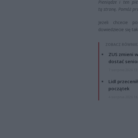
Pieniądze i ten pi
tą stronę. Pomóż pro
Jeżeli chcecie p
dowiedziecie się takż
ZOBACZ RÓWNIE
ZUS zmieni w
dostać senio
7 sierpnia 2026 13
Lidl przeceni
początek
4 sierpnia 2026 16