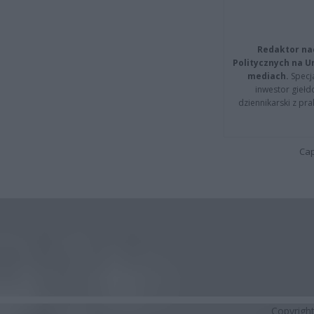
Redaktor na
Politycznych na 
mediach.
Specja
inwestor giełd
dziennikarski z pr
Cap
Copyrigh