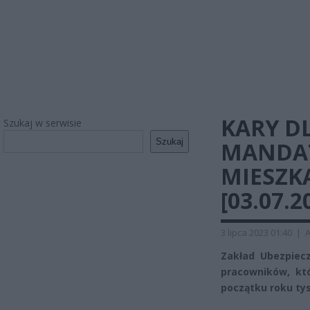
KARY DL
Szukaj w serwisie
Szukaj
MANDAT
MIESZK
[03.07.2
3 lipca 2023 01:40
|
A
Zakład Ubezpiec
pracowników, któ
początku roku tys