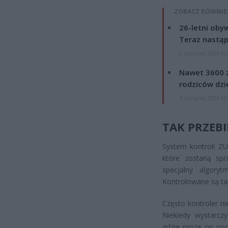
ZOBACZ RÓWNIE
26-letni obyw
Teraz nastąp
8 sierpnia 2026 15
Nawet 3600 z
rodziców dzie
7 sierpnia 2026 19
TAK PRZEB
System kontroli ZU
które zostaną sp
specjalny algoryt
Kontrolowane są ta
Często kontroler n
Niekiedy wystarcz
gdzie może on poc