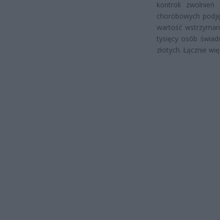
kontroli zwolnień
chorobowych podjęt
wartość wstrzymany
tysięcy osób świa
złotych. Łącznie wi