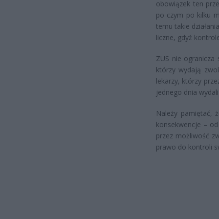
obowiązek ten prze
po czym po kilku mi
temu takie działani
liczne, gdyż kontrol
ZUS nie ogranicza 
którzy wydają zwol
lekarzy, którzy prz
jednego dnia wydali i
Należy pamiętać, ż
konsekwencje – od 
przez możliwość zw
prawo do kontroli 