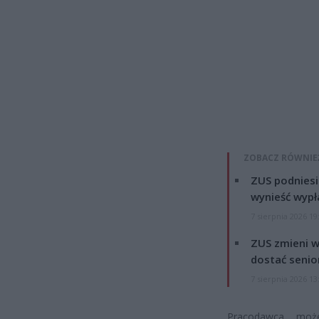
ZOBACZ RÓWNIE
ZUS podniesie
wynieść wypł
7 sierpnia 2026 19
ZUS zmieni w
dostać senio
7 sierpnia 2026 13
Pracodawca może