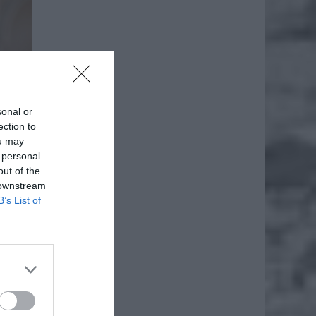
sonal or
ection to
ou may
 personal
out of the
 downstream
B’s List of