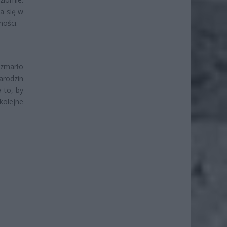
a się w
ności.
 zmarło
arodzin
 to, by
kolejne