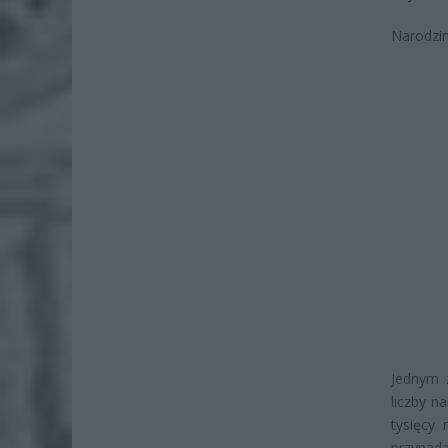
Narodzi
Jednym 
liczby n
tysięcy 
przypada