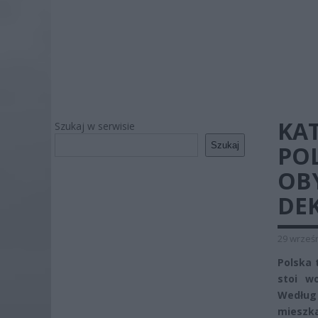
KA
Szukaj w serwisie
Szukaj
POL
OB
DE
29 wrześn
Polska 
stoi w
Według
mieszka