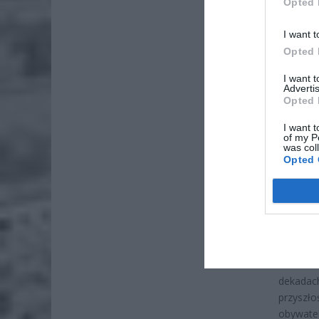
Opted 
I want t
Opted 
I want 
Advertis
ZOBA
Opted 
Lid
po
I want t
of my P
was col
4 si
Opted 
Pie
Wni
4 si
To aż o 
chwilowe
dekadac
przyszło
obywatel