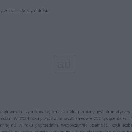
ny w dramatycznym dołku
ad
z głównych czynników tej katastrofalnej zmiany jest dramatyczny
arodzin. W 2024 roku przyszło na świat zaledwie 252 tysiące dzieci. 
mniej niż w roku poprzednim. Współczynnik dzietności, czyli liczba
jących na jedną kobietę, utrzymuje się na ekstremalnie niskim po