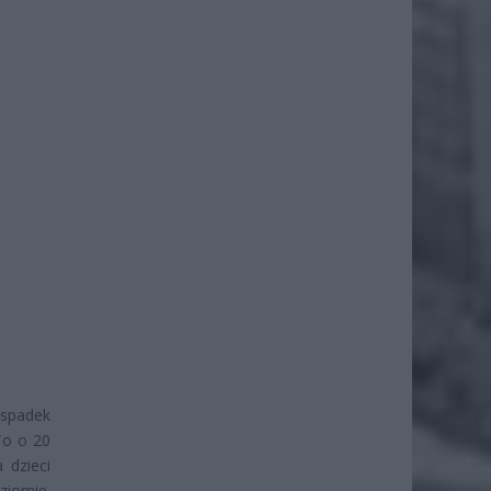
 spadek
To o 20
 dzieci
ziomie.