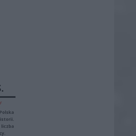
!
.
y
Polska
torii.
liczba
cy.