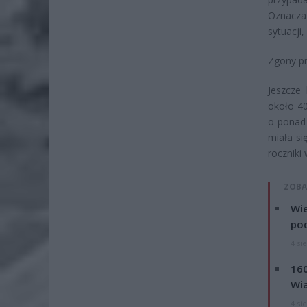
Oznacza 
sytuacji
Zgony pr
Jeszcze
około 40
o ponad 
miała si
roczniki
ZOBA
Wie
po
4 si
160
Wi
4 si