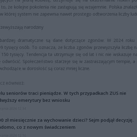
to, że kolejne pokolenia nie zastępują się wzajemnie. Polska znalazł
, w której system nie zapewnia nawet prostego odtworzenia liczby lud
zewyższają narodziny
 bardziej dramatyczne są dane dotyczące zgonów. W 2024 roku
9 tysięcy osób. To oznacza, że liczba zgonów przewyższyła liczbę n
150 tysięcy. Tendencja ta utrzymuje się od lat i nic nie wskazuje na
ę odwrócić. Społeczeństwo starzeje się w zastraszającym tempie, a 
 wchodzące w dorosłość są coraz mniej liczne.
CZ RÓWNIEŻ:
lu seniorów traci pieniądze. W tych przypadkach ZUS nie
dwyższy emerytury bez wniosku
erpnia 2026 12:34
0 zł miesięcznie za wychowanie dzieci? Sejm podjął decyzję.
adomo, co z nowym świadczeniem
erpnia 2026 12:16