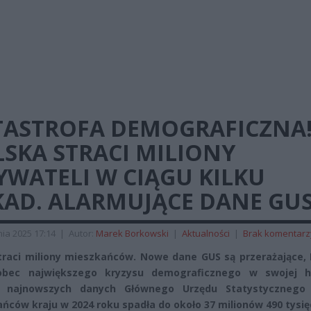
TASTROFA DEMOGRAFICZNA
SKA STRACI MILIONY
YWATELI W CIĄGU KILKU
KAD. ALARMUJĄCE DANE GUS
ia 2025 17:14
|
Autor:
Marek Borkowski
|
Aktualności
|
Brak komentarz
traci miliony mieszkańców. Nowe dane GUS są przerażające, 
obec największego kryzysu demograficznego w swojej his
 najnowszych danych Głównego Urzędu Statystycznego 
ńców kraju w 2024 roku spadła do około 37 milionów 490 tysię