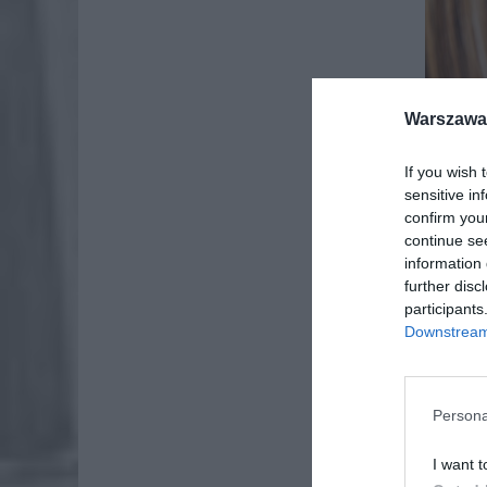
Warszawa 
If you wish 
sensitive in
confirm you
continue se
information 
further disc
participants
Downstream 
Persona
I want t