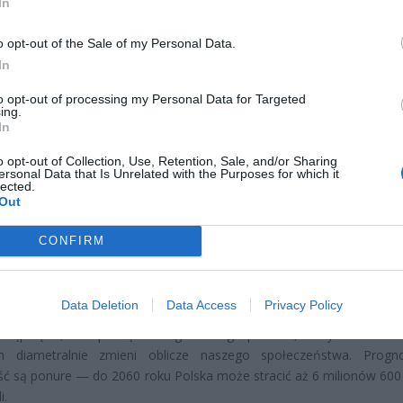
In
o opt-out of the Sale of my Personal Data.
In
to opt-out of processing my Personal Data for Targeted
ing.
CZ RÓWNIEŻ:
In
l przecenił hit do kuchni. Air fryer tańszy aż o 150 zł, a to dop
czątek
o opt-out of Collection, Use, Retention, Sale, and/or Sharing
ersonal Data that Is Unrelated with the Purposes for which it
lected.
erpnia 2026 16:06
Out
niądze dla milionów polskich rodzin. ZUS wypłacił już 173 mln z
oski wciąż można składać
CONFIRM
erpnia 2026 12:56
Data Deletion
Data Access
Privacy Policy
147 tysięcy osób mniej niż rok wcześniej. Eksperci ostrzegają, że to 
 tąpnięcie, lecz początek długotrwałego procesu, który w nadcho
h diametralnie zmieni oblicze naszego społeczeństwa. Progn
ść są ponure — do 2060 roku Polska może stracić aż 6 milionów 600 
i.