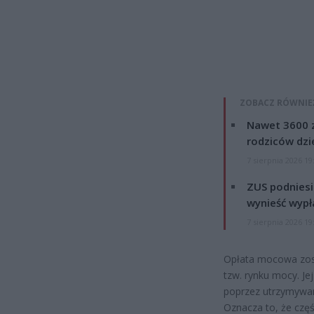
ZOBACZ RÓWNIE
Nawet 3600 z
rodziców dzie
7 sierpnia 2026 19
ZUS podniesie
wynieść wypł
7 sierpnia 2026 19
Opłata mocowa zos
tzw. rynku mocy. Je
poprzez utrzymywa
Oznacza to, że czę