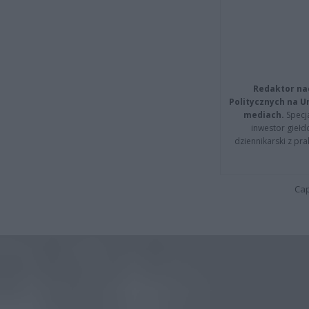
Redaktor na
Politycznych na 
mediach.
Specja
inwestor giełd
dziennikarski z pr
Cap