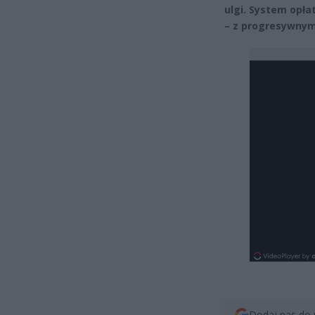
ulgi. System opła
– z progresywnym
Dodaj nas do 