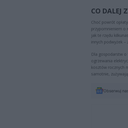
CO DALEJ 
Choć powrót opłaty
przypomnieniem o ro
jak te rzędu kilkun
innych podwyżek – ż
Dla gospodarstw o w
ogrzewania elektry
kosztów rocznych m
samotnie, zużywając
Obserwuj na