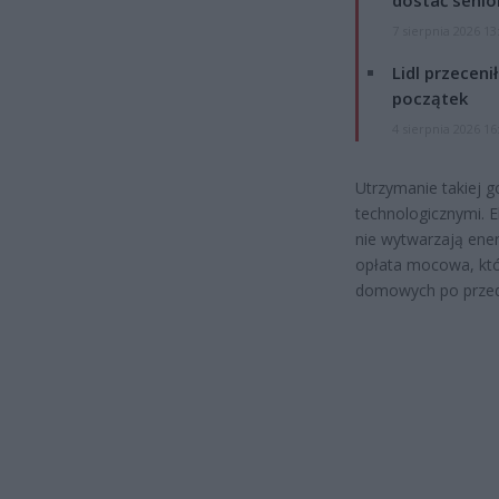
7 sierpnia 2026 13
Lidl przeceni
początek
4 sierpnia 2026 16
Utrzymanie takiej g
technologicznymi. E
nie wytwarzają ener
opłata mocowa, któ
domowych po przed