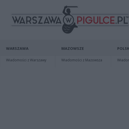
WARSZAWA
MAZOWSZE
POLSK
Wiadomości z Warszawy
Wiadomości z Mazowsza
Wiadomo