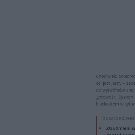
Choć wielu odbiorcó
cel jest jasny – za
do wytwórców energ
gotowości. System 
blackoutem w sytuac
ZOBACZ RÓWNIE
ZUS zmieni w
dostać senio