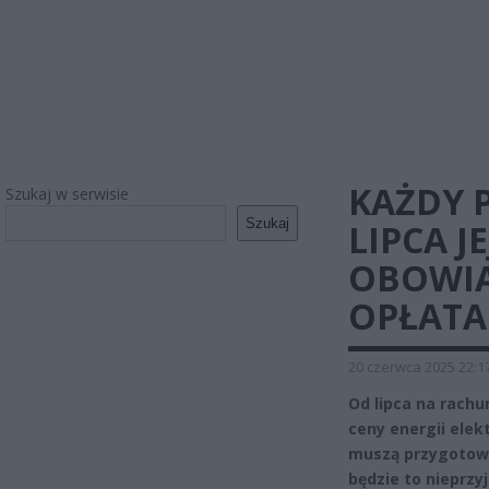
KAŻDY P
Szukaj w serwisie
Szukaj
LIPCA J
OBOWIĄ
OPŁATA
20 czerwca 2025 22:1
Od lipca na rach
ceny energii ele
muszą przygotować
będzie to nieprz