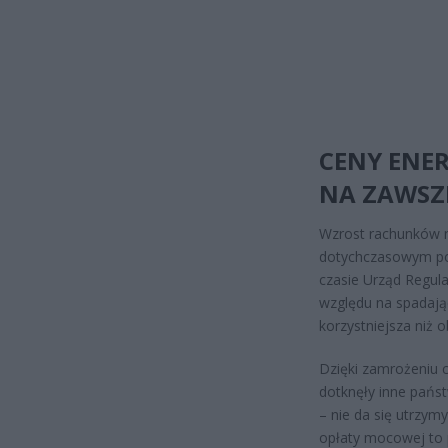
CENY ENER
NA ZAWSZ
Wzrost rachunków n
dotychczasowym poz
czasie Urząd Regula
względu na spadając
korzystniejsza niż
Dzięki zamrożeniu 
dotknęły inne państ
– nie da się utrzy
opłaty mocowej to p