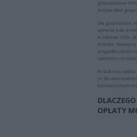
gospodarstwie domo
zużywa dane gospod
Dla gospodarstw, k
wyniesie 6,86 zł net
w zakresie 1200–280
zł brutto. Najwięcej
przypadku opłata mo
zależności od zużyc
W skali roku opła
co dla wielu budże
kumulacji innych ro
DLACZEGO
OPŁATY M