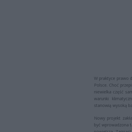
W praktyce prawo do
Polsce. Choć przepi
niewielka część sa
warunki klimatycz
stanowią wysoką ba
Nowy projekt zakła
być wprowadzona ta
powietrza. Zamias