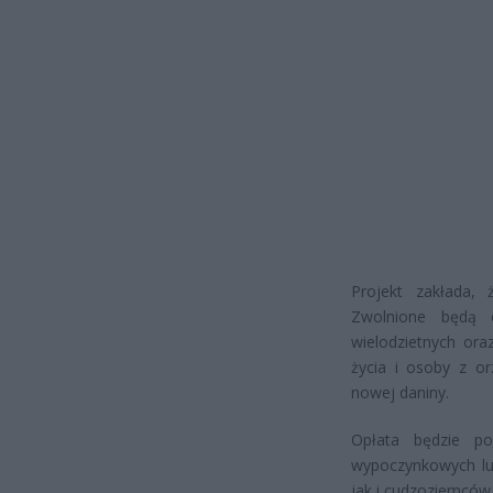
Projekt zakłada, 
Zwolnione będą o
wielodzietnych ora
życia i osoby z o
nowej daniny.
Opłata będzie po
wypoczynkowych lub
jak i cudzoziemców,