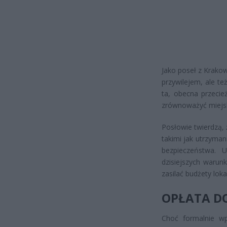
Jako poseł z Krako
przywilejem, ale te
ta, obecna przecie
zrównoważyć miejsk
Posłowie twierdzą,
takimi jak utrzyman
bezpieczeństwa. 
dzisiejszych warun
zasilać budżety lok
OPŁATA D
Choć formalnie wp