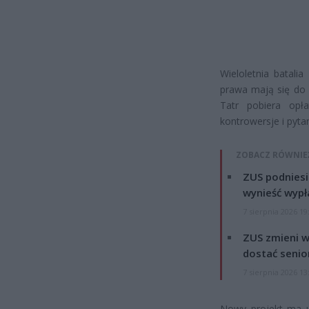
Wieloletnia batal
prawa mają się do o
Tatr pobiera opł
kontrowersje i pyta
ZOBACZ RÓWNIE
ZUS podniesie
wynieść wypł
7 sierpnia 2026 19
ZUS zmieni w
dostać senio
7 sierpnia 2026 13
Nowy projekt ma u