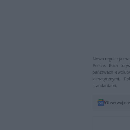
Nowa regulacja ma 
Polsce. Ruch tury
państwach ewoluow
klimatycznymi. P
standardami.
Obserwuj na