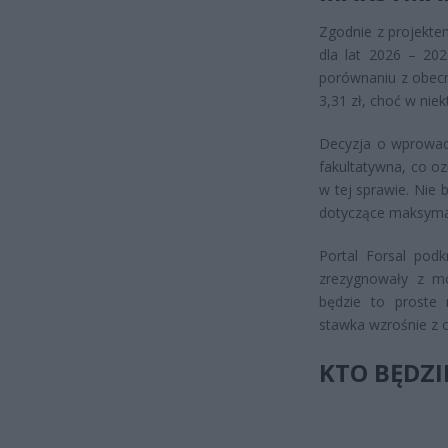
Zgodnie z projekte
dla lat 2026 – 202
porównaniu z obecn
3,31 zł, choć w nie
Decyzja o wprowadz
fakultatywna, co o
w tej sprawie. Nie 
dotyczące maksymal
Portal Forsal pod
zrezygnowały z mo
będzie to proste
stawka wzrośnie z o
KTO BĘDZI