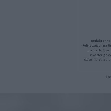
Redaktor na
Politycznych na 
mediach.
Specja
inwestor giełd
dziennikarski z pr
Cap