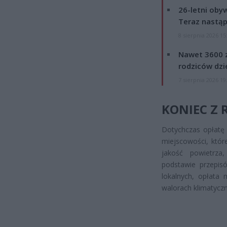
26-letni obyw
Teraz nastąp
8 sierpnia 2026 15
Nawet 3600 z
rodziców dzie
7 sierpnia 2026 19
KONIEC Z
Dotychczas opłatę 
miejscowości, któr
jakość powietrza,
podstawie przepis
lokalnych, opłata
walorach klimatycz