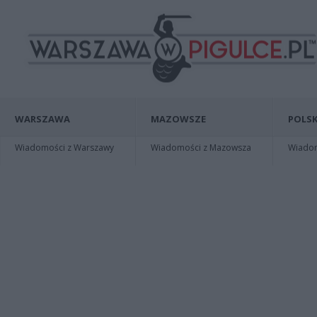
WARSZAWA
MAZOWSZE
POLSK
Wiadomości z Warszawy
Wiadomości z Mazowsza
Wiadomo