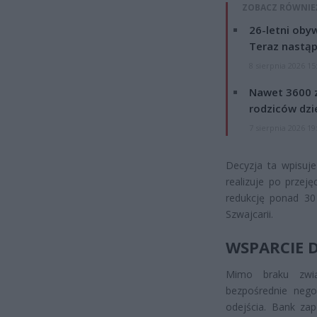
ZOBACZ RÓWNIE
26-letni obyw
Teraz nastąp
8 sierpnia 2026 15
Nawet 3600 z
rodziców dzie
7 sierpnia 2026 19
Decyzja ta wpisuje
realizuje po przej
redukcję ponad 30
Szwajcarii.
WSPARCIE 
Mimo braku zwi
bezpośrednie nego
odejścia. Bank za