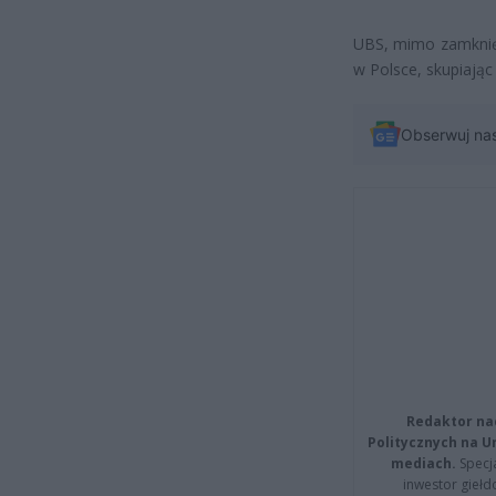
UBS, mimo zamknięc
w Polsce, skupiają
Obserwuj na
Redaktor na
Politycznych na 
mediach.
Specja
inwestor giełd