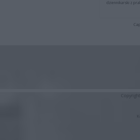
dziennikarski z pr
Cap
Copyrigh
K