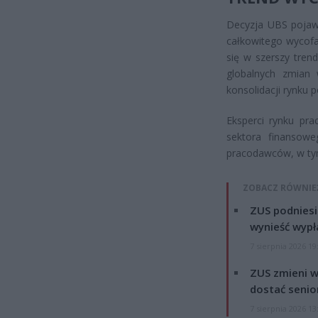
Decyzja UBS pojawi
całkowitego wycofa
się w szerszy tren
globalnych zmian 
konsolidacji rynku p
Eksperci rynku pra
sektora finansowe
pracodawców, w tym 
ZOBACZ RÓWNIE
ZUS podniesie
wynieść wypł
7 sierpnia 2026 19
ZUS zmieni w
dostać senio
7 sierpnia 2026 13