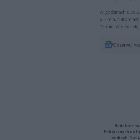
W godzinach 6.00-23
6-7 min. Natomiast p
10 min. W niedzielę
Obserwuj na
Redaktor na
Politycznych na 
mediach.
Specja