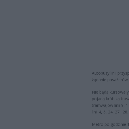
Autobusy linii przy
żądanie pasażerów n
Nie będą kursowały t
pojadą krótszą tras
tramwajów linii 9, 
linii 4, 6, 24, 27 i 28.
Metro po godzinie 1