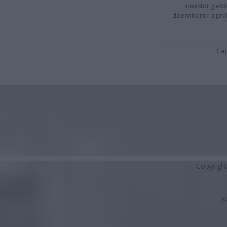
inwestor giełd
dziennikarski z pr
Cap
Copyrigh
K