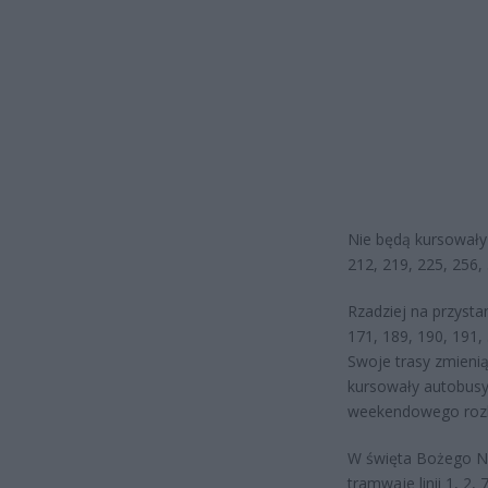
Nie będą kursowały a
212, 219, 225, 256, 
Rzadziej na przystan
171, 189, 190, 191, 
Swoje trasy zmienią 
kursowały autobusy 
weekendowego rozk
W święta Bożego Nar
tramwaje linii 1, 2,