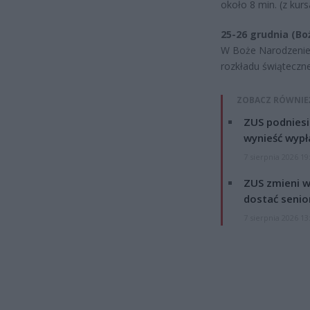
około 8 min. (z kur
25-26 grudnia (Bo
W Boże Narodzenie 
rozkładu świąteczn
ZOBACZ RÓWNIE
ZUS podniesie
wynieść wypł
7 sierpnia 2026 19
ZUS zmieni w
dostać senio
7 sierpnia 2026 13