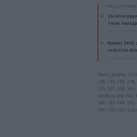
ZOBACZ RÓWNIE
26-letni obyw
Teraz nastąp
8 sierpnia 2026 15
Nawet 3600 z
rodziców dzie
7 sierpnia 2026 19
Około godziny 17.00
129, 139, 168, 178, 
225, 227, 256, 501, 
autobusy linii: 105,
180, 181, 189, 190, 
709, 730, L20 i L22