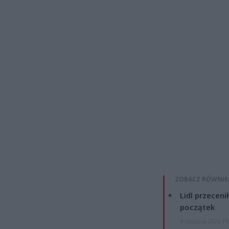
ZOBACZ RÓWNIE
Lidl przeceni
początek
4 sierpnia 2026 16