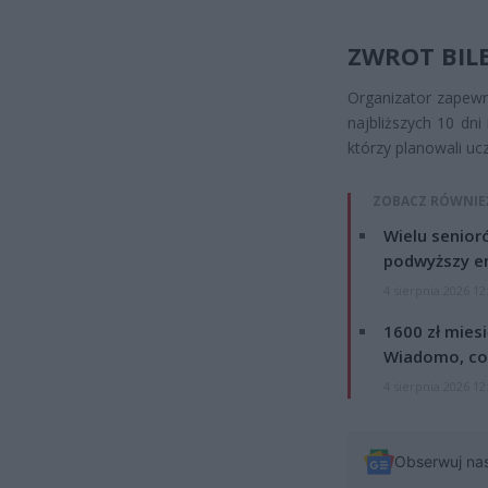
ZWROT BIL
Organizator zapewn
najbliższych 10 dni
którzy planowali uc
ZOBACZ RÓWNIE
Wielu senior
podwyższy e
4 sierpnia 2026 12
1600 zł mies
Wiadomo, co
4 sierpnia 2026 12
Obserwuj na