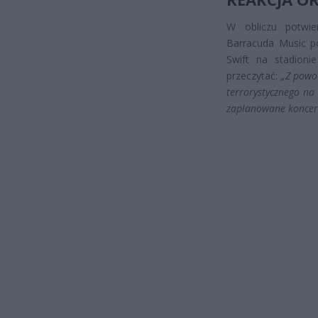
W obliczu potwie
Barracuda Music po
Swift na stadioni
przeczytać:
„Z powo
terrorystycznego na
zaplanowane koncert