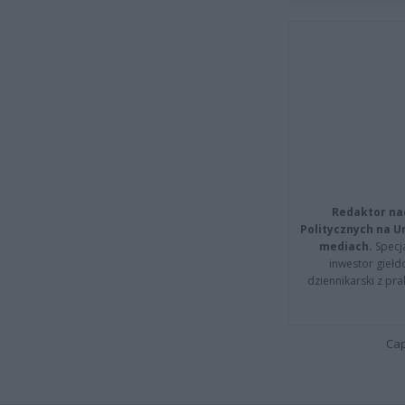
Redaktor na
Politycznych na 
mediach.
Specja
inwestor giełd
dziennikarski z pr
Cap