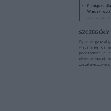
Pieniądze dla
Wnioski wcią
4 sierpnia 2026 12
SZCZEGÓŁY
Dyrektor generalny
wiedeńskiej Gerh
podejrzanych o pl
obywatel Austrii, 
został aresztowany