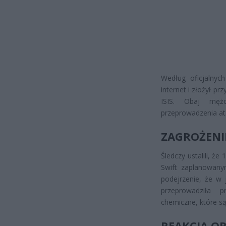
Według oficjalnych
internet i złożył p
ISIS. Obaj mężc
przeprowadzenia at
ZAGROŻENI
Śledczy ustalili, że
Swift zaplanowanym
podejrzenie, że w
przeprowadziła p
chemiczne, które s
REAKCJA O