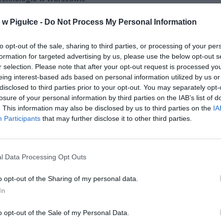
w Pigułce -
Do Not Process My Personal Information
CZ RÓWNIEŻ:
letni obywatel Ukrainy zaatakował zakonnicę i zerwał jej krzy
to opt-out of the sale, sharing to third parties, or processing of your per
az nastąpił zwrot w sprawie
formation for targeted advertising by us, please use the below opt-out s
erpnia 2026 15:40
r selection. Please note that after your opt-out request is processed y
eing interest-based ads based on personal information utilized by us or
et 3600 zł miesięcznie zamiast 800+. Nowa propozycja dla
disclosed to third parties prior to your opt-out. You may separately opt-
ziców dzieci do 3. roku życia
losure of your personal information by third parties on the IAB’s list of
erpnia 2026 19:29
. This information may also be disclosed by us to third parties on the
IA
Participants
that may further disclose it to other third parties.
l Data Processing Opt Outs
o opt-out of the Sharing of my personal data.
In
ad
o opt-out of the Sale of my Personal Data.