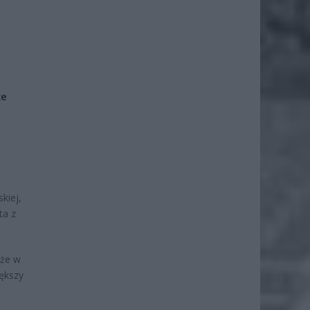
że
kiej,
ta z
kże w
iększy