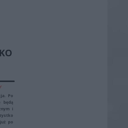
SKO
y
ja. Po
e będą
znym i
zystko
już po