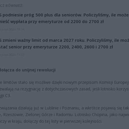
CZ RÓWNIEŻ:
 podniesie próg 500 plus dla seniorów. Policzyliśmy, ile może
ieść wypłata przy emeryturze od 2200 do 2700 zł
erpnia 2026 19:14
 zmieni ważny limit od marca 2027 roku. Policzyliśmy, ile mo
tać senior przy emeryturze 2200, 2400, 2600 i 2700 zł
erpnia 2026 13:23
dołącza do unijnej rewolucji
ie limitów stało się możliwe dzięki nowym przepisom Komisji Europejs
zwalają na rezygnację z dotychczasowych zasad, jeśli lotnisko korzys
ii C3.
związania działają już w Lublinie i Poznaniu, a wkrótce pojawią się ta
, Rzeszowie, Zielonej Górze i Radomiu. Lotnisko Chopina, jako najw
iczy w kraju, dołączy do tej listy w pierwszej kolejności.