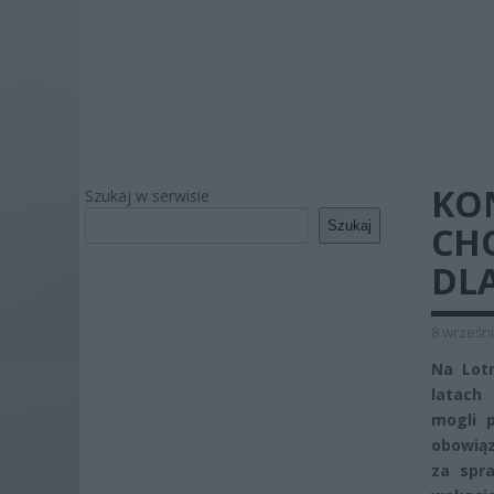
KON
Szukaj w serwisie
Szukaj
CH
DL
8 wrześni
Na Lot
latach 
mogli 
obowią
za spr