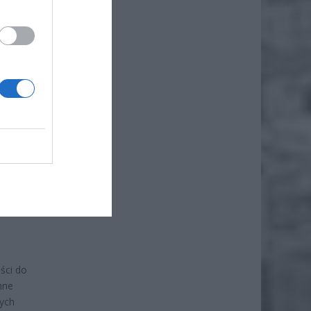
inii
zybciej
c
 nich
ści do
nne
nych