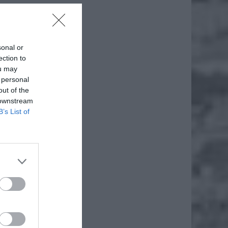
ż.
sonal or
ection to
ou may
 personal
out of the
 downstream
B’s List of