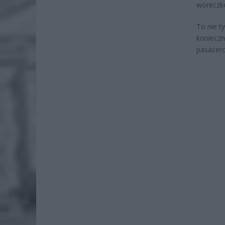
woreczk
To nie t
konieczn
pasażero