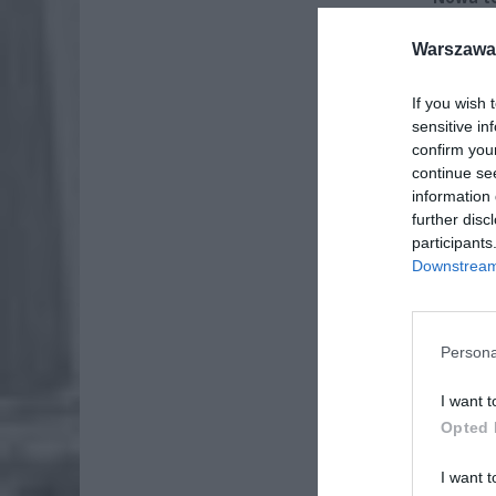
Warszawa 
ZOBA
26-
If you wish 
Ter
sensitive in
8 si
confirm you
continue se
Naw
information 
rod
further disc
7 si
participants
Downstream 
Persona
I want t
Opted 
I want t