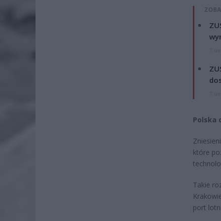
ZOBA
ZUS
wyn
7 si
ZUS
dos
7 si
Polska 
Zniesien
które po
technolog
Takie ro
Krakowie
port lotn