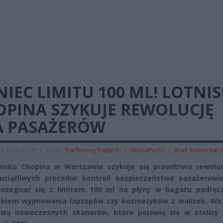
IEC LIMITU 100 ML! LOTNI
OPINA SZYKUJE REWOLUCJĘ
A PASAŻERÓW
a 2025 07:09
|
Autor:
Bartłomiej Radecki
|
Aktualności
|
Brak komentarz
nisku Chopina w Warszawie szykuje się prawdziwa rewoluc
uciążliwych procedur kontroli bezpieczeństwa pasażerowi
pożegnać się z limitem 100 ml na płyny w bagażu podręc
zkiem wyjmowania laptopów czy kosmetyków z walizek. Ws
awą nowoczesnych skanerów, które pojawią się w stolicy 