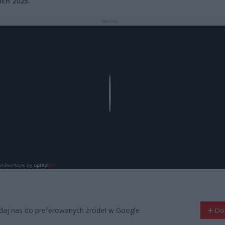
ch 2025.
REKLAMA
Play
aj nas do preferowanych źródeł w Google
Do