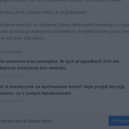
19 lipca 2015, rzecznik POKiN, dr Jerzy Bukowski”
storyków twierdzi, że zburzenie Soboru Aleksandra Newskiego to naj
 jaka spotkała przedwojenną architekturę. Przykład podany przez Pan
nie jest więc zbyt dobry.
CZ RÓWNIEŻ:
lu seniorów traci pieniądze. W tych przypadkach ZUS nie
dwyższy emerytury bez wniosku
erpnia 2026 12:34
0 zł miesięcznie za wychowanie dzieci? Sejm podjął decyzję.
adomo, co z nowym świadczeniem
erpnia 2026 12:16
bserwuj nas w Google News
Obser