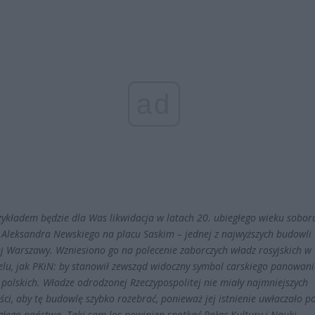
ad
zykładem będzie dla Was likwidacja w latach 20. ubiegłego wieku sobor
 Aleksandra Newskiego na placu Saskim – jednej z najwyższych budowli
j Warszawy. Wzniesiono go na polecenie zaborczych władz rosyjskich w
lu, jak PKiN: by stanowił zewsząd widoczny symbol carskiego panowan
 polskich. Władze odrodzonej Rzeczypospolitej nie miały najmniejszych
ści, aby tę budowlę szybko rozebrać, ponieważ jej istnienie uwłaczało 
głego państwa. Taki sam los powinien spotkać Pałac Kultury i Nauki.