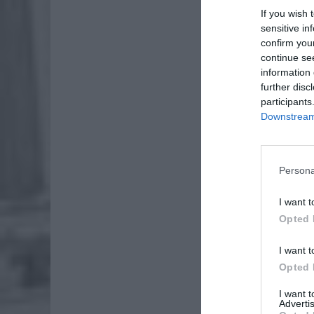
If you wish 
Związek 
sensitive in
confirm you
continue se
information 
further disc
participants
Downstream 
Persona
I want t
Opted 
I want t
Opted 
ZOBA
I want 
Lid
Advertis
po