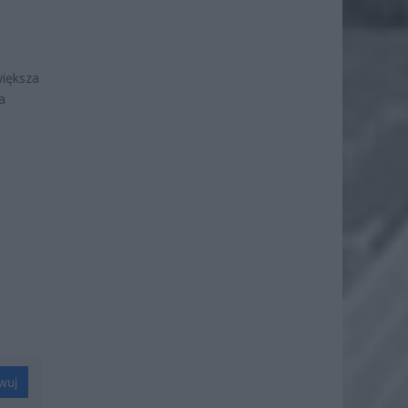
większa
a
wuj