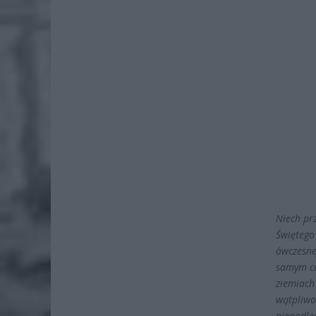
Niech pr
Świętego
ówczesne
samym ce
ziemiach
wątpliwo
niepodle