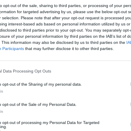
to opt-out of the sale, sharing to third parties, or processing of your per
Sowiecki.
formation for targeted advertising by us, please use the below opt-out s
r selection. Please note that after your opt-out request is processed y
eing interest-based ads based on personal information utilized by us or
disclosed to third parties prior to your opt-out. You may separately opt-
losure of your personal information by third parties on the IAB’s list of
. This information may also be disclosed by us to third parties on the
IA
Participants
that may further disclose it to other third parties.
ad
l Data Processing Opt Outs
o opt-out of the Sharing of my personal data.
In
o opt-out of the Sale of my Personal Data.
In
CZ RÓWNIEŻ:
to opt-out of processing my Personal Data for Targeted
l przecenił hit do kuchni. Air fryer tańszy aż o 150 zł, a to dop
ing.
czątek