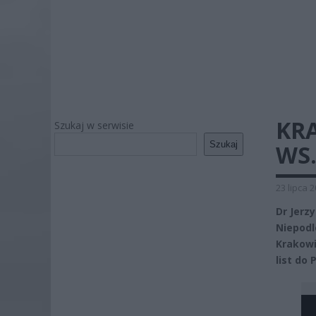
KR
Szukaj w serwisie
Szukaj
WS
23 lipca 
Dr Jerz
Niepodl
Krakowi
list do