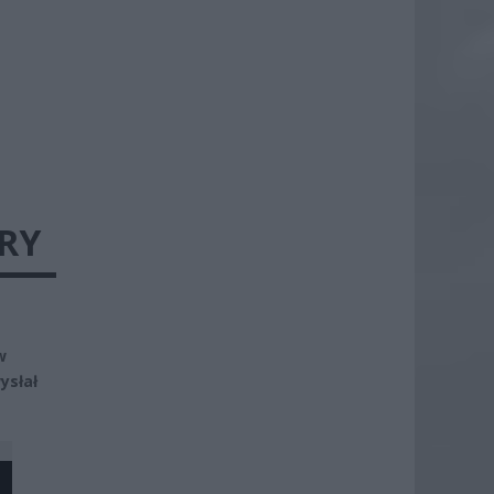
RY
w
ysłał