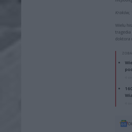
Kraków, 
Wielu hi
tragedia
doktora 
ZOBA
Wie
po
4 si
160
Wi
4 si
O