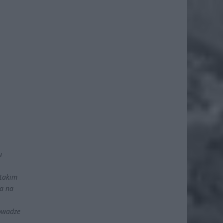
u
 takim
ia na
powadze