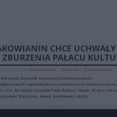
AKOWIANIN CHCE UCHWAŁY
. ZBURZENIA PAŁACU KULTU
2015 13:04
|
Autor:
Michał Wierzbicki
|
Aktualności
|
Brak komentarzy
y Bukowski, Rzecznik Organizacji Kombatanckich i
egłościowych i wykładowca na Uniwersytecie Ekonomicznym 
e chce, by stolica zburzyła Pałac Kultury i Nauki. W tym celu w
 Prezydent Warszawy, Hanny Gronkiewicz-Waltz.
REKLAMA