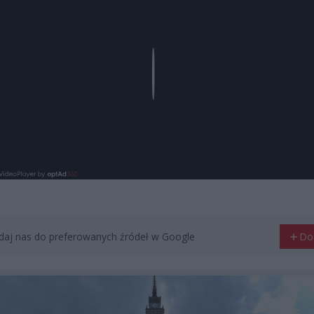
Play
aj nas do preferowanych źródeł w Google
Do