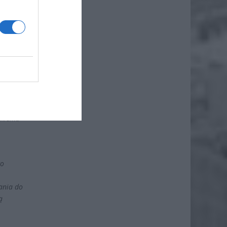
ł.
tórego
ości –
a
eckiemu
wo
.
ania do
ą