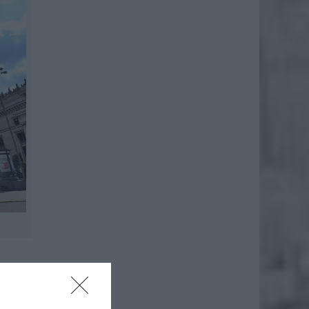
Pałacu
rzez