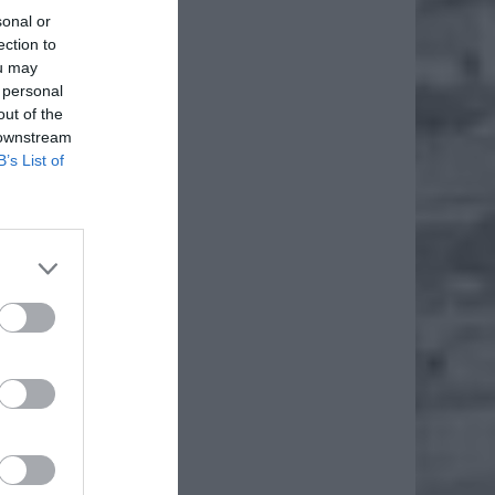
sonal or
ection to
ou may
 personal
out of the
 downstream
B’s List of
iero