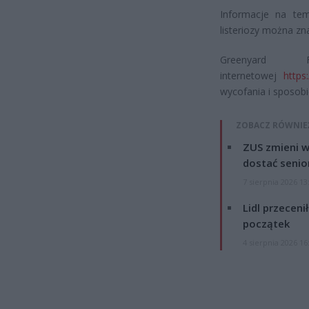
Informacje na te
listeriozy można zn
Greenyard
internetowej
https:
wycofania i sposob
ZOBACZ RÓWNIE
ZUS zmieni w
dostać senio
7 sierpnia 2026 13
Lidl przeceni
początek
4 sierpnia 2026 16