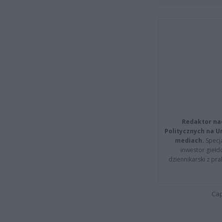
Redaktor na
Politycznych na 
mediach.
Specja
inwestor giełd
dziennikarski z pr
Cap