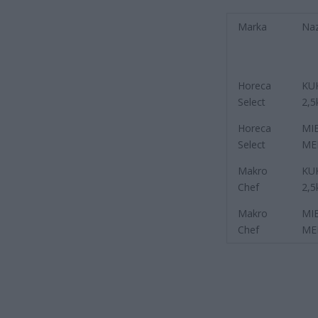
Marka
Naz
Horeca
KU
Select
2,5
Horeca
MI
Select
ME
Makro
KU
Chef
2,5
Makro
MI
Chef
ME