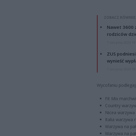
ZOBACZ RÓWNIE
Nawet 3600 z
rodziców dzie
7 sierpnia 2026 19
ZUS podniesie
wynieść wypł
7 sierpnia 2026 19
Wycofaniu podlegaj
Fit Mix marchw
Country warzyw
Nicea warzywa 
Italia warzywa 
Warzywa na pat
Warzywa na pat