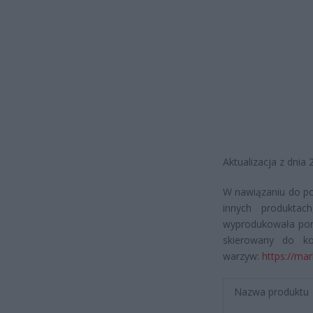
Aktualizacja z dnia 
W nawiązaniu do po
innych produktac
wyprodukowała poni
skierowany do k
warzyw:
https://ma
Nazwa produktu