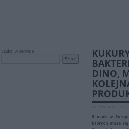
KUKURY
Szukaj w serwisie
Szukaj
BAKTER
DINO, M
KOLEJN
PRODUK
25 lipca 2018 11:08
|
9 osób w Europi
których może się