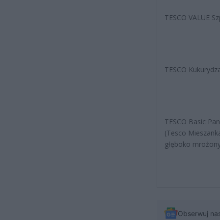
TESCO VALUE Szp
TESCO Kukurydza
TESCO Basic Pan
(Tesco Mieszan
głęboko mrożony
Obserwuj na