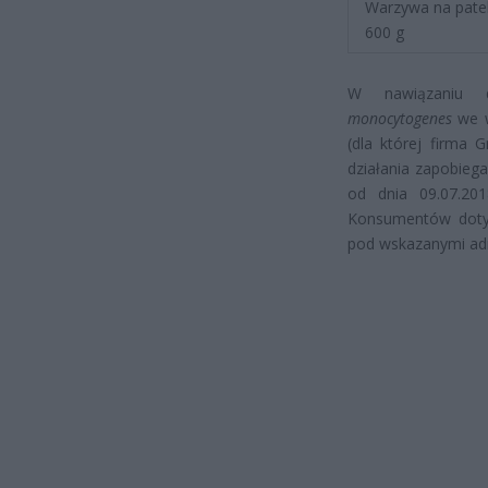
Warzywa na patel
600 g
W nawiązaniu d
monocytogenes
we w
(dla której firma
działania zapobieg
od dnia 09.07.20
Konsumentów dotyc
pod wskazanymi adr