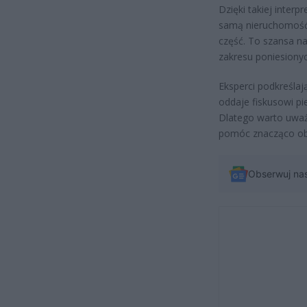
Dzięki takiej inter
samą nieruchomość, 
część. To szansa na
zakresu poniesiony
Eksperci podkreślają
oddaje fiskusowi p
Dlatego warto uważn
pomóc znacząco obn
Obserwuj na