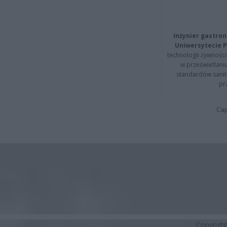
Inżynier gastron
Uniwersytecie P
technologii żywności 
w prześwietlani
standardów sanita
pr
Cap
Copyrigh