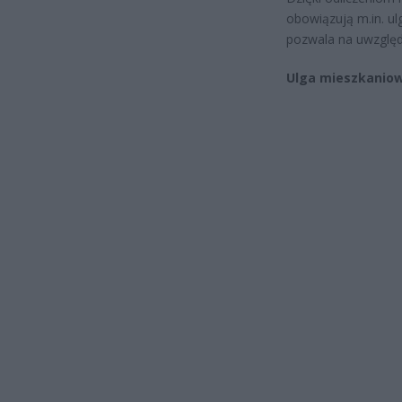
obowiązują m.in. ul
pozwala na uwzględ
Ulga mieszkaniow