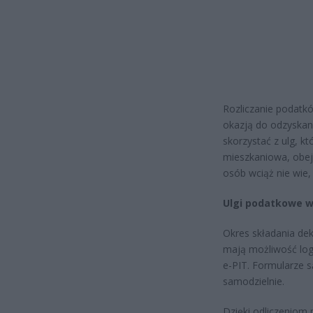
Rozliczanie podatkó
okazją do odzyskan
skorzystać z ulg, k
mieszkaniowa, obej
osób wciąż nie wie
Ulgi podatkowe w
Okres składania dek
mają możliwość log
e-PIT. Formularze s
samodzielnie.
Dzięki odliczeniom