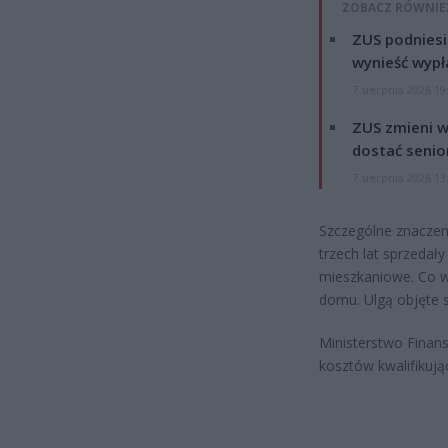
ZOBACZ RÓWNIE
ZUS podniesie
wynieść wypł
7 sierpnia 2026 19
ZUS zmieni w
dostać senio
7 sierpnia 2026 13
Szczególne znaczen
trzech lat sprzedał
mieszkaniowe. Co w
domu. Ulgą objęte 
Ministerstwo Finans
kosztów kwalifikując