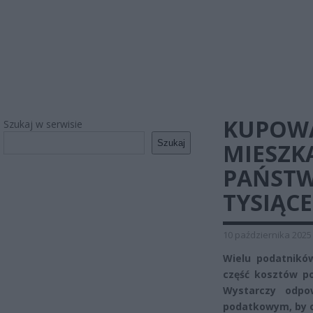
KUPOWA
Szukaj w serwisie
Szukaj
MIESZK
PAŃSTW
TYSIĄC
10 października 2025
Wielu podatnikó
część kosztów p
Wystarczy odpo
podatkowym, by o