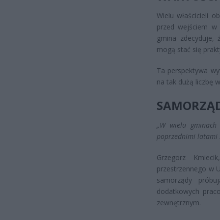
Wielu właścicieli 
przed wejściem w 
gmina zdecyduje, ż
mogą stać się prak
Ta perspektywa wyw
na tak dużą liczbę 
SAMORZĄD
„W wielu gminach 
poprzednimi latami 
Grzegorz Kmiecik
przestrzennego w U
samorządy próbuj
dodatkowych pracow
zewnętrznym.