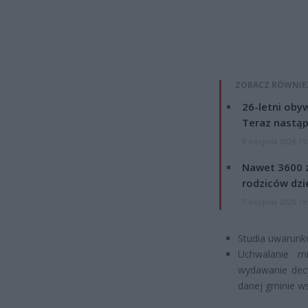
ZOBACZ RÓWNIE
26-letni obyw
Teraz nastąp
8 sierpnia 2026 15
Nawet 3600 z
rodziców dzie
7 sierpnia 2026 19
Studia uwarun
Uchwalanie m
wydawanie decy
danej gminie ws