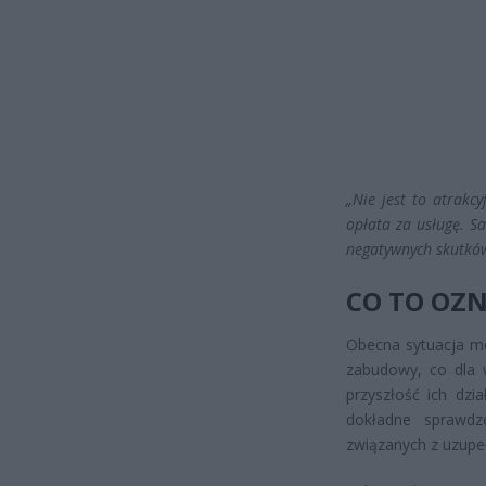
„Nie jest to atrakc
opłata za usługę. S
negatywnych skutków
CO TO OZ
Obecna sytuacja m
zabudowy, co dla w
przyszłość ich dzi
dokładne sprawdz
związanych z uzupe