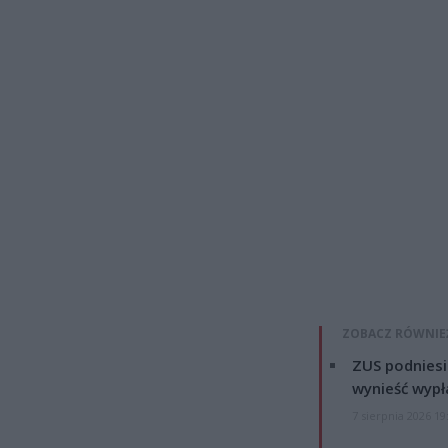
ZOBACZ RÓWNIE
ZUS podniesie
wynieść wypł
7 sierpnia 2026 19