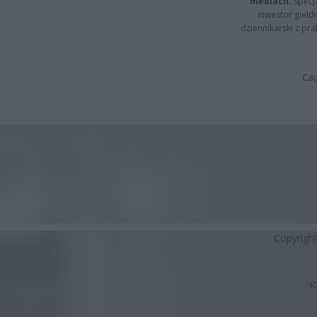
mediach.
Specja
inwestor giełd
dziennikarski z pr
Cap
Copyrigh
K