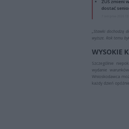
ZUS zmieni w
dostać senio
7 sierpnia 2026 13
„Stawki dochodzą do
wyższe. Rok temu by
WYSOKIE K
Szczególnie niepok
wydanie warunków
Wnioskodawca może
każdy dzień opóźnie